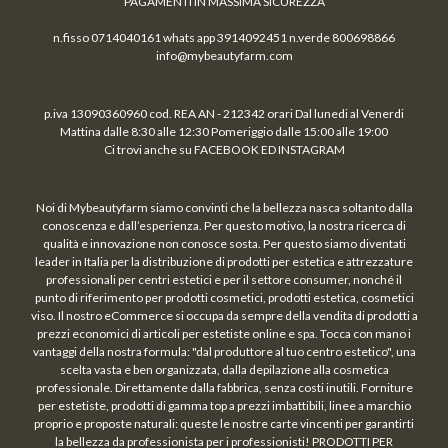
PAGAMENTI IN MASSIMA SICUREZZA
n.fisso 0714040161 whats app 3914092451 n.verde 800698866
info@mybeautyfarm.com
p.iva 13090360960 cod. REA AN - 212342 orari Dal lunedi al Venerdi
Mattina dalle 8:30 alle 12:30 Pomeriggio dalle 15:00 alle 19:00
Ci trovi anche su FACEBOOK ED INSTAGRAM
Noi di Mybeautyfarm siamo convinti che la bellezza nasca soltanto dalla
conoscenza e dall’esperienza. Per questo motivo, la nostra ricerca di
qualità e innovazione non conosce sosta. Per questo siamo diventati
leader in Italia per la distribuzione di prodotti per estetica e attrezzature
professionali per centri estetici e per il settore consumer, nonché il
punto di riferimento per prodotti cosmetici, prodotti estetica, cosmetici
viso. Il nostro eCommerce si occupa da sempre della vendita di prodotti a
prezzi economici di articoli per estetiste online e spa. Tocca con mano i
vantaggi della nostra formula: "dal produttore al tuo centro estetico", una
scelta vasta e ben organizzata, dalla depilazione alla cosmetica
professionale. Direttamente dalla fabbrica, senza costi inutili. Forniture
per estetiste, prodotti di gamma top a prezzi imbattibili, linee a marchio
proprio e proposte naturali: queste le nostre carte vincenti per garantirti
la bellezza da professionista per i professionisti! PRODOTTI PER