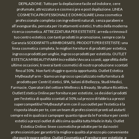
DEPILAZIONE: Tutto per la depilazione facile ed indolore, cere
profumate, attrezzatura e cosmesi pre e post depilazione. LINEA
COSMETICA PROFESSIONALE E DOMICILIARE Linea cosmetica
professionale completa con ingredienti naturali, senza parabeni e
all’avanguardia, pensata per i trattamenti estetici, frutto della moderna
ricerca cosmetica. ATTREZZATURA PER ESTETISTE: arreda o rinnova il
tuo centro estetico, con tanti prodotti in promozione, sempre con la
Garanzia SODDISFATTI o RIMBORSATI). PRODOTTI PER ESTETISTE: una
linea cosmetica completa, le migliori forniture di prodotti per estetica,
ingrosso prodotti per unghie, ingrosso prodotti per estetista. OUTLET
ESTETICA MYBEAUTYFARM Incredibile!Ancora sconti, approfitta delle
ultime occasioni, troverai tanti cosmetici di nostro produzione scontati
fino al 50% . Non farti sfuggire questa opportunità. Outlet Estetica
MyBeautyFarm - Siamo un ingrosso specializzato nella fornitura di
prodotto per Centri Estetici, SPA, Saloni di Bellezza, Studi Medici,
Farmacie, Operatori del settore Wellness & Beauty, Strutture Ricettive.
Outlet Estetica Online per forniture per estetiste, se desideri prodotti
per l'estetica di qualità scontati al 50% sul prezzo di fabbrica a prezzi
supercompetitivi? MyBeautyFarm con il suo outlet per l'estetica è la
risposta ideale per te, con un team di professionisti pronti ad aiutarti
sempre ed in qualsiasi campoper quanto riguarda le Forniture per centri
estetici a prezzi outlet di altissima qualità tutta Made in Italy. Outlet
Estetica Online: linee cosmetiche prodotte per te dai nostri
professionisti per garantirti la migliore qualità al prezzo più conveniente
che puoi trovare online. Outlet Cosmetica e Forniture per estetiste, e