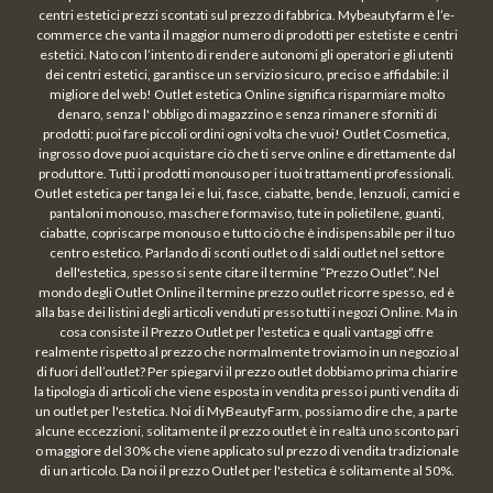
centri estetici prezzi scontati sul prezzo di fabbrica. Mybeautyfarm è l’e-
commerce che vanta il maggior numero di prodotti per estetiste e centri
estetici. Nato con l’intento di rendere autonomi gli operatori e gli utenti
dei centri estetici, garantisce un servizio sicuro, preciso e affidabile: il
migliore del web! Outlet estetica Online significa risparmiare molto
denaro, senza l' obbligo di magazzino e senza rimanere sforniti di
prodotti: puoi fare piccoli ordini ogni volta che vuoi! Outlet Cosmetica,
ingrosso dove puoi acquistare ciò che ti serve online e direttamente dal
produttore. Tutti i prodotti monouso per i tuoi trattamenti professionali.
Outlet estetica per tanga lei e lui, fasce, ciabatte, bende, lenzuoli, camici e
pantaloni monouso, maschere formaviso, tute in polietilene, guanti,
ciabatte, copriscarpe monouso e tutto ciò che è indispensabile per il tuo
centro estetico. Parlando di sconti outlet o di saldi outlet nel settore
dell'estetica, spesso si sente citare il termine “Prezzo Outlet“. Nel
mondo degli Outlet Online il termine prezzo outlet ricorre spesso, ed è
alla base dei listini degli articoli venduti presso tutti i negozi Online. Ma in
cosa consiste il Prezzo Outlet per l'estetica e quali vantaggi offre
realmente rispetto al prezzo che normalmente troviamo in un negozio al
di fuori dell’outlet? Per spiegarvi il prezzo outlet dobbiamo prima chiarire
la tipologia di articoli che viene esposta in vendita presso i punti vendita di
un outlet per l'estetica. Noi di MyBeautyFarm, possiamo dire che, a parte
alcune eccezzioni, solitamente il prezzo outlet è in realtà uno sconto pari
o maggiore del 30% che viene applicato sul prezzo di vendita tradizionale
di un articolo. Da noi il prezzo Outlet per l'estetica è solitamente al 50%.