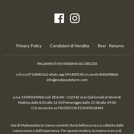
Privacy Policy
Condizioni di Vendita
Resi - Returns
PAGAMENTI IN MASSIMA SICUREZZA
n.fisso 0714040161 whats app 3914092451 n.verde 800698866
info@mybeautyfarm.com
p.iva 13090360960 cod. REA AN - 212342 orari Dal lunedi al Venerdi
Mattina dalle 8:30 alle 12:30 Pomeriggio dalle 15:00 alle 19:00
Ci trovi anche su FACEBOOK ED INSTAGRAM
Noi di Mybeautyfarm siamo convinti che la bellezza nasca soltanto dalla
conoscenza e dall’esperienza. Per questo motivo, la nostra ricerca di