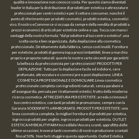
qualità e innovazione non conosce sosta. Per questo siamo diventati
leader in Italia per la distribuzione di prodotti per estetica e attrezzature
professionali per centri estetici e per il settore consumer, nonché il
punto di riferimento per prodotti cosmetici, prodotti estetica, cosmetici
viso. Il nostro eCommerce si occupa da sempre della vendita di prodotti a
prezzi economici di articoli per estetiste online e spa. Tocca con mano i
vantaggi della nostra formula: "dal produttore al tuo centro estetico", una
scelta vasta e ben organizzata, dalla depilazione alla cosmetica
professionale. Direttamente dalla fabbrica, senza costi inutili. Forniture
per estetiste, prodotti di gamma top a prezzi imbattibili, linee a marchio
proprio e proposte naturali: queste le nostre carte vincenti per garantirti
la bellezza da professionista per i professionisti! PRODOTTI PER
DEPILAZIONE: Tutto per la depilazione facile ed indolore, cere
profumate, attrezzatura e cosmesi pre e post depilazione. LINEA
COSMETICA PROFESSIONALE E DOMICILIARE Linea cosmetica
professionale completa con ingredienti naturali, senza parabeni e
all’avanguardia, pensata per i trattamenti estetici, frutto della moderna
ricerca cosmetica. ATTREZZATURA PER ESTETISTE: arreda o rinnova il
tuo centro estetico, con tanti prodotti in promozione, sempre con la
Garanzia SODDISFATTI o RIMBORSATI). PRODOTTI PER ESTETISTE: una
linea cosmetica completa, le migliori forniture di prodotti per estetica,
ingrosso prodotti per unghie, ingrosso prodotti per estetista. OUTLET
ESTETICA MYBEAUTYFARM Incredibile!Ancora sconti, approfitta delle
ultime occasioni, troverai tanti cosmetici di nostro produzione scontati
fino al 50% . Non farti sfuggire questa opportunità. Outlet Estetica