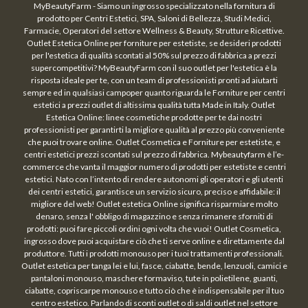
MyBeautyFarm - Siamo un ingrosso specializzato nella fornitura di
prodotto per Centri Estetici, SPA, Saloni di Bellezza, Studi Medici,
Farmacie, Operatori del settore Wellness & Beauty, Strutture Ricettive.
Outlet Estetica Online per forniture per estetiste, se desideri prodotti
per l'estetica di qualità scontati al 50% sul prezzo di fabbrica a prezzi
supercompetitivi? MyBeautyFarm con il suo outlet per l'estetica è la
risposta ideale per te, con un team di professionisti pronti ad aiutarti
sempre ed in qualsiasi campoper quanto riguarda le Forniture per centri
estetici a prezzi outlet di altissima qualità tutta Made in Italy. Outlet
Estetica Online: linee cosmetiche prodotte per te dai nostri
professionisti per garantirti la migliore qualità al prezzo più conveniente
che puoi trovare online. Outlet Cosmetica e Forniture per estetiste, e
centri estetici prezzi scontati sul prezzo di fabbrica. Mybeautyfarm è l’e-
commerce che vanta il maggior numero di prodotti per estetiste e centri
estetici. Nato con l’intento di rendere autonomi gli operatori e gli utenti
dei centri estetici, garantisce un servizio sicuro, preciso e affidabile: il
migliore del web! Outlet estetica Online significa risparmiare molto
denaro, senza l' obbligo di magazzino e senza rimanere sforniti di
prodotti: puoi fare piccoli ordini ogni volta che vuoi! Outlet Cosmetica,
ingrosso dove puoi acquistare ciò che ti serve online e direttamente dal
produttore. Tutti i prodotti monouso per i tuoi trattamenti professionali.
Outlet estetica per tanga lei e lui, fasce, ciabatte, bende, lenzuoli, camici e
pantaloni monouso, maschere formaviso, tute in polietilene, guanti,
ciabatte, copriscarpe monouso e tutto ciò che è indispensabile per il tuo
centro estetico. Parlando di sconti outlet o di saldi outlet nel settore