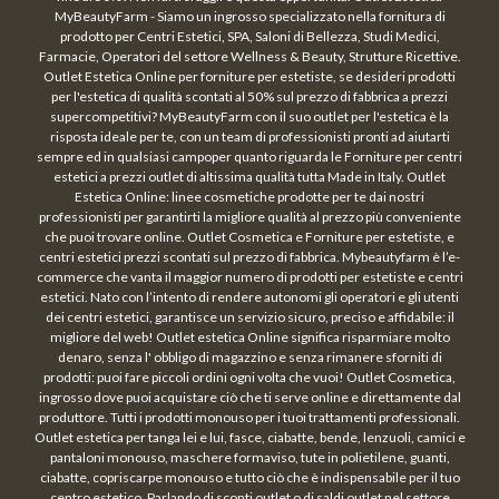
MyBeautyFarm - Siamo un ingrosso specializzato nella fornitura di
prodotto per Centri Estetici, SPA, Saloni di Bellezza, Studi Medici,
Farmacie, Operatori del settore Wellness & Beauty, Strutture Ricettive.
Outlet Estetica Online per forniture per estetiste, se desideri prodotti
per l'estetica di qualità scontati al 50% sul prezzo di fabbrica a prezzi
supercompetitivi? MyBeautyFarm con il suo outlet per l'estetica è la
risposta ideale per te, con un team di professionisti pronti ad aiutarti
sempre ed in qualsiasi campoper quanto riguarda le Forniture per centri
estetici a prezzi outlet di altissima qualità tutta Made in Italy. Outlet
Estetica Online: linee cosmetiche prodotte per te dai nostri
professionisti per garantirti la migliore qualità al prezzo più conveniente
che puoi trovare online. Outlet Cosmetica e Forniture per estetiste, e
centri estetici prezzi scontati sul prezzo di fabbrica. Mybeautyfarm è l’e-
commerce che vanta il maggior numero di prodotti per estetiste e centri
estetici. Nato con l’intento di rendere autonomi gli operatori e gli utenti
dei centri estetici, garantisce un servizio sicuro, preciso e affidabile: il
migliore del web! Outlet estetica Online significa risparmiare molto
denaro, senza l' obbligo di magazzino e senza rimanere sforniti di
prodotti: puoi fare piccoli ordini ogni volta che vuoi! Outlet Cosmetica,
ingrosso dove puoi acquistare ciò che ti serve online e direttamente dal
produttore. Tutti i prodotti monouso per i tuoi trattamenti professionali.
Outlet estetica per tanga lei e lui, fasce, ciabatte, bende, lenzuoli, camici e
pantaloni monouso, maschere formaviso, tute in polietilene, guanti,
ciabatte, copriscarpe monouso e tutto ciò che è indispensabile per il tuo
centro estetico. Parlando di sconti outlet o di saldi outlet nel settore