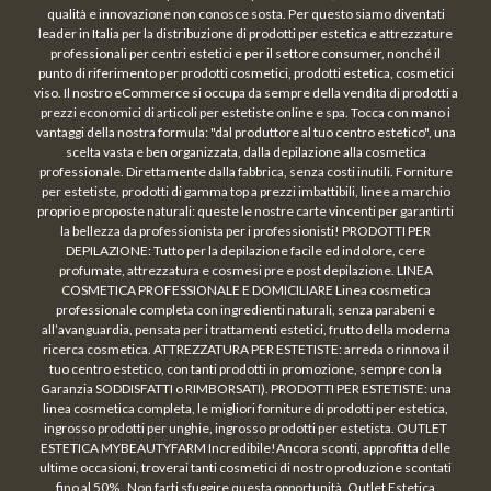
qualità e innovazione non conosce sosta. Per questo siamo diventati
leader in Italia per la distribuzione di prodotti per estetica e attrezzature
professionali per centri estetici e per il settore consumer, nonché il
punto di riferimento per prodotti cosmetici, prodotti estetica, cosmetici
viso. Il nostro eCommerce si occupa da sempre della vendita di prodotti a
prezzi economici di articoli per estetiste online e spa. Tocca con mano i
vantaggi della nostra formula: "dal produttore al tuo centro estetico", una
scelta vasta e ben organizzata, dalla depilazione alla cosmetica
professionale. Direttamente dalla fabbrica, senza costi inutili. Forniture
per estetiste, prodotti di gamma top a prezzi imbattibili, linee a marchio
proprio e proposte naturali: queste le nostre carte vincenti per garantirti
la bellezza da professionista per i professionisti! PRODOTTI PER
DEPILAZIONE: Tutto per la depilazione facile ed indolore, cere
profumate, attrezzatura e cosmesi pre e post depilazione. LINEA
COSMETICA PROFESSIONALE E DOMICILIARE Linea cosmetica
professionale completa con ingredienti naturali, senza parabeni e
all’avanguardia, pensata per i trattamenti estetici, frutto della moderna
ricerca cosmetica. ATTREZZATURA PER ESTETISTE: arreda o rinnova il
tuo centro estetico, con tanti prodotti in promozione, sempre con la
Garanzia SODDISFATTI o RIMBORSATI). PRODOTTI PER ESTETISTE: una
linea cosmetica completa, le migliori forniture di prodotti per estetica,
ingrosso prodotti per unghie, ingrosso prodotti per estetista. OUTLET
ESTETICA MYBEAUTYFARM Incredibile!Ancora sconti, approfitta delle
ultime occasioni, troverai tanti cosmetici di nostro produzione scontati
fino al 50% . Non farti sfuggire questa opportunità. Outlet Estetica