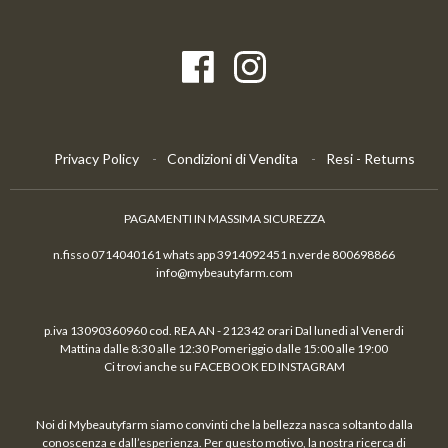
Privacy Policy
Condizioni di Vendita
Resi - Returns
PAGAMENTI IN MASSIMA SICUREZZA
n.fisso 0714040161 whats app 3914092451 n.verde 800698866
info@mybeautyfarm.com
p.iva 13090360960 cod. REA AN - 212342 orari Dal lunedi al Venerdi
Mattina dalle 8:30 alle 12:30 Pomeriggio dalle 15:00 alle 19:00
Ci trovi anche su FACEBOOK ED INSTAGRAM
Noi di Mybeautyfarm siamo convinti che la bellezza nasca soltanto dalla
conoscenza e dall’esperienza. Per questo motivo, la nostra ricerca di