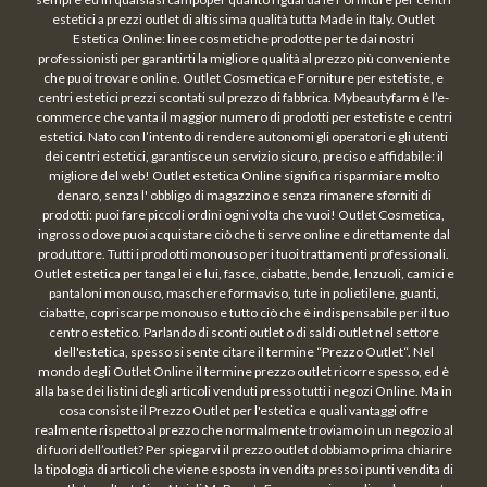
estetici a prezzi outlet di altissima qualità tutta Made in Italy. Outlet
Estetica Online: linee cosmetiche prodotte per te dai nostri
professionisti per garantirti la migliore qualità al prezzo più conveniente
che puoi trovare online. Outlet Cosmetica e Forniture per estetiste, e
centri estetici prezzi scontati sul prezzo di fabbrica. Mybeautyfarm è l’e-
commerce che vanta il maggior numero di prodotti per estetiste e centri
estetici. Nato con l’intento di rendere autonomi gli operatori e gli utenti
dei centri estetici, garantisce un servizio sicuro, preciso e affidabile: il
migliore del web! Outlet estetica Online significa risparmiare molto
denaro, senza l' obbligo di magazzino e senza rimanere sforniti di
prodotti: puoi fare piccoli ordini ogni volta che vuoi! Outlet Cosmetica,
ingrosso dove puoi acquistare ciò che ti serve online e direttamente dal
produttore. Tutti i prodotti monouso per i tuoi trattamenti professionali.
Outlet estetica per tanga lei e lui, fasce, ciabatte, bende, lenzuoli, camici e
pantaloni monouso, maschere formaviso, tute in polietilene, guanti,
ciabatte, copriscarpe monouso e tutto ciò che è indispensabile per il tuo
centro estetico. Parlando di sconti outlet o di saldi outlet nel settore
dell'estetica, spesso si sente citare il termine “Prezzo Outlet“. Nel
mondo degli Outlet Online il termine prezzo outlet ricorre spesso, ed è
alla base dei listini degli articoli venduti presso tutti i negozi Online. Ma in
cosa consiste il Prezzo Outlet per l'estetica e quali vantaggi offre
realmente rispetto al prezzo che normalmente troviamo in un negozio al
di fuori dell’outlet? Per spiegarvi il prezzo outlet dobbiamo prima chiarire
la tipologia di articoli che viene esposta in vendita presso i punti vendita di