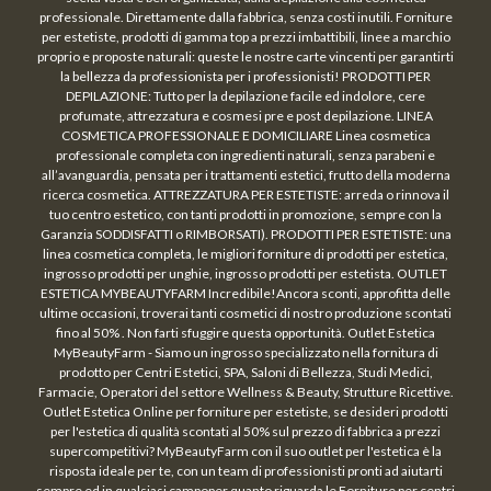
professionale. Direttamente dalla fabbrica, senza costi inutili. Forniture
per estetiste, prodotti di gamma top a prezzi imbattibili, linee a marchio
proprio e proposte naturali: queste le nostre carte vincenti per garantirti
la bellezza da professionista per i professionisti! PRODOTTI PER
DEPILAZIONE: Tutto per la depilazione facile ed indolore, cere
profumate, attrezzatura e cosmesi pre e post depilazione. LINEA
COSMETICA PROFESSIONALE E DOMICILIARE Linea cosmetica
professionale completa con ingredienti naturali, senza parabeni e
all’avanguardia, pensata per i trattamenti estetici, frutto della moderna
ricerca cosmetica. ATTREZZATURA PER ESTETISTE: arreda o rinnova il
tuo centro estetico, con tanti prodotti in promozione, sempre con la
Garanzia SODDISFATTI o RIMBORSATI). PRODOTTI PER ESTETISTE: una
linea cosmetica completa, le migliori forniture di prodotti per estetica,
ingrosso prodotti per unghie, ingrosso prodotti per estetista. OUTLET
ESTETICA MYBEAUTYFARM Incredibile!Ancora sconti, approfitta delle
ultime occasioni, troverai tanti cosmetici di nostro produzione scontati
fino al 50% . Non farti sfuggire questa opportunità. Outlet Estetica
MyBeautyFarm - Siamo un ingrosso specializzato nella fornitura di
prodotto per Centri Estetici, SPA, Saloni di Bellezza, Studi Medici,
Farmacie, Operatori del settore Wellness & Beauty, Strutture Ricettive.
Outlet Estetica Online per forniture per estetiste, se desideri prodotti
per l'estetica di qualità scontati al 50% sul prezzo di fabbrica a prezzi
supercompetitivi? MyBeautyFarm con il suo outlet per l'estetica è la
risposta ideale per te, con un team di professionisti pronti ad aiutarti
sempre ed in qualsiasi campoper quanto riguarda le Forniture per centri