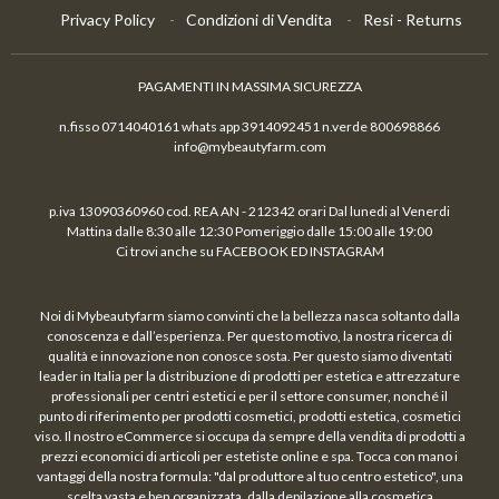
Privacy Policy
Condizioni di Vendita
Resi - Returns
PAGAMENTI IN MASSIMA SICUREZZA
n.fisso 0714040161 whats app 3914092451 n.verde 800698866
info@mybeautyfarm.com
p.iva 13090360960 cod. REA AN - 212342 orari Dal lunedi al Venerdi
Mattina dalle 8:30 alle 12:30 Pomeriggio dalle 15:00 alle 19:00
Ci trovi anche su FACEBOOK ED INSTAGRAM
Noi di Mybeautyfarm siamo convinti che la bellezza nasca soltanto dalla
conoscenza e dall’esperienza. Per questo motivo, la nostra ricerca di
qualità e innovazione non conosce sosta. Per questo siamo diventati
leader in Italia per la distribuzione di prodotti per estetica e attrezzature
professionali per centri estetici e per il settore consumer, nonché il
punto di riferimento per prodotti cosmetici, prodotti estetica, cosmetici
viso. Il nostro eCommerce si occupa da sempre della vendita di prodotti a
prezzi economici di articoli per estetiste online e spa. Tocca con mano i
vantaggi della nostra formula: "dal produttore al tuo centro estetico", una
scelta vasta e ben organizzata, dalla depilazione alla cosmetica