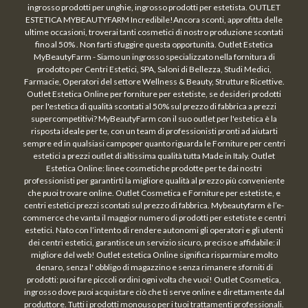
ingrosso prodotti per unghie, ingrosso prodotti per estetista. OUTLET
ESTETICA MYBEAUTYFARM Incredibile!Ancora sconti, approfitta delle
ultime occasioni, troverai tanti cosmetici di nostro produzione scontati
fino al 50% . Non farti sfuggire questa opportunità. Outlet Estetica
MyBeautyFarm - Siamo un ingrosso specializzato nella fornitura di
prodotto per Centri Estetici, SPA, Saloni di Bellezza, Studi Medici,
Farmacie, Operatori del settore Wellness & Beauty, Strutture Ricettive.
Outlet Estetica Online per forniture per estetiste, se desideri prodotti
per l'estetica di qualità scontati al 50% sul prezzo di fabbrica a prezzi
supercompetitivi? MyBeautyFarm con il suo outlet per l'estetica è la
risposta ideale per te, con un team di professionisti pronti ad aiutarti
sempre ed in qualsiasi campoper quanto riguarda le Forniture per centri
estetici a prezzi outlet di altissima qualità tutta Made in Italy. Outlet
Estetica Online: linee cosmetiche prodotte per te dai nostri
professionisti per garantirti la migliore qualità al prezzo più conveniente
che puoi trovare online. Outlet Cosmetica e Forniture per estetiste, e
centri estetici prezzi scontati sul prezzo di fabbrica. Mybeautyfarm è l’e-
commerce che vanta il maggior numero di prodotti per estetiste e centri
estetici. Nato con l’intento di rendere autonomi gli operatori e gli utenti
dei centri estetici, garantisce un servizio sicuro, preciso e affidabile: il
migliore del web! Outlet estetica Online significa risparmiare molto
denaro, senza l' obbligo di magazzino e senza rimanere sforniti di
prodotti: puoi fare piccoli ordini ogni volta che vuoi! Outlet Cosmetica,
ingrosso dove puoi acquistare ciò che ti serve online e direttamente dal
produttore. Tutti i prodotti monouso per i tuoi trattamenti professionali.