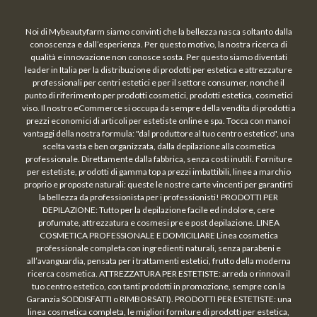
Noi di Mybeautyfarm siamo convinti che la bellezza nasca soltanto dalla
conoscenza e dall’esperienza. Per questo motivo, la nostra ricerca di
qualità e innovazione non conosce sosta. Per questo siamo diventati
leader in Italia per la distribuzione di prodotti per estetica e attrezzature
professionali per centri estetici e per il settore consumer, nonché il
punto di riferimento per prodotti cosmetici, prodotti estetica, cosmetici
viso. Il nostro eCommerce si occupa da sempre della vendita di prodotti a
prezzi economici di articoli per estetiste online e spa. Tocca con mano i
vantaggi della nostra formula: "dal produttore al tuo centro estetico", una
scelta vasta e ben organizzata, dalla depilazione alla cosmetica
professionale. Direttamente dalla fabbrica, senza costi inutili. Forniture
per estetiste, prodotti di gamma top a prezzi imbattibili, linee a marchio
proprio e proposte naturali: queste le nostre carte vincenti per garantirti
la bellezza da professionista per i professionisti! PRODOTTI PER
DEPILAZIONE: Tutto per la depilazione facile ed indolore, cere
profumate, attrezzatura e cosmesi pre e post depilazione. LINEA
COSMETICA PROFESSIONALE E DOMICILIARE Linea cosmetica
professionale completa con ingredienti naturali, senza parabeni e
all’avanguardia, pensata per i trattamenti estetici, frutto della moderna
ricerca cosmetica. ATTREZZATURA PER ESTETISTE: arreda o rinnova il
tuo centro estetico, con tanti prodotti in promozione, sempre con la
Garanzia SODDISFATTI o RIMBORSATI). PRODOTTI PER ESTETISTE: una
linea cosmetica completa, le migliori forniture di prodotti per estetica,