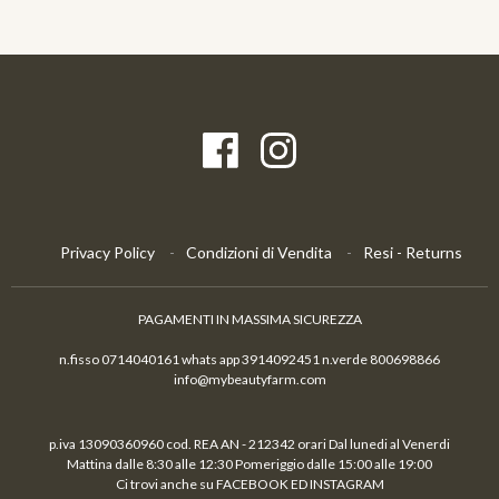
Privacy Policy
Condizioni di Vendita
Resi - Returns
PAGAMENTI IN MASSIMA SICUREZZA
n.fisso 0714040161 whats app 3914092451 n.verde 800698866
info@mybeautyfarm.com
p.iva 13090360960 cod. REA AN - 212342 orari Dal lunedi al Venerdi
Mattina dalle 8:30 alle 12:30 Pomeriggio dalle 15:00 alle 19:00
Ci trovi anche su FACEBOOK ED INSTAGRAM