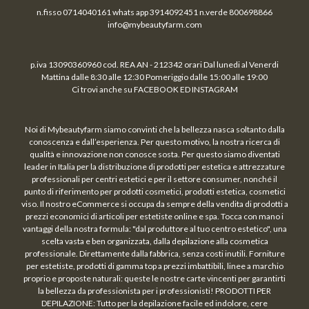
n.fisso 0714040161 whats app 3914092451 n.verde 800698866
info@mybeautyfarm.com
p.iva 13090360960 cod. REA AN - 212342 orari Dal lunedi al Venerdi
Mattina dalle 8:30 alle 12:30 Pomeriggio dalle 15:00 alle 19:00
Ci trovi anche su FACEBOOK ED INSTAGRAM
Noi di Mybeautyfarm siamo convinti che la bellezza nasca soltanto dalla
conoscenza e dall’esperienza. Per questo motivo, la nostra ricerca di
qualità e innovazione non conosce sosta. Per questo siamo diventati
leader in Italia per la distribuzione di prodotti per estetica e attrezzature
professionali per centri estetici e per il settore consumer, nonché il
punto di riferimento per prodotti cosmetici, prodotti estetica, cosmetici
viso. Il nostro eCommerce si occupa da sempre della vendita di prodotti a
prezzi economici di articoli per estetiste online e spa. Tocca con mano i
vantaggi della nostra formula: "dal produttore al tuo centro estetico", una
scelta vasta e ben organizzata, dalla depilazione alla cosmetica
professionale. Direttamente dalla fabbrica, senza costi inutili. Forniture
per estetiste, prodotti di gamma top a prezzi imbattibili, linee a marchio
proprio e proposte naturali: queste le nostre carte vincenti per garantirti
la bellezza da professionista per i professionisti! PRODOTTI PER
DEPILAZIONE: Tutto per la depilazione facile ed indolore, cere