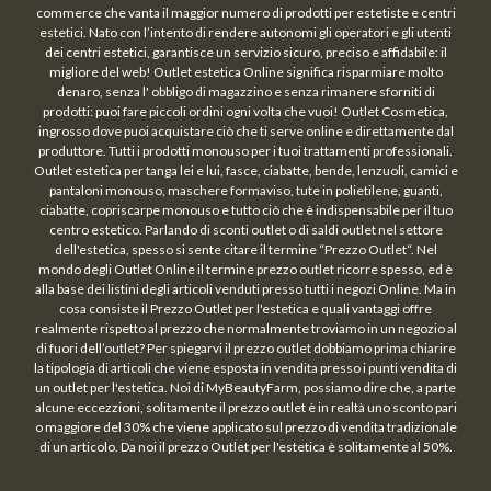
commerce che vanta il maggior numero di prodotti per estetiste e centri
estetici. Nato con l’intento di rendere autonomi gli operatori e gli utenti
dei centri estetici, garantisce un servizio sicuro, preciso e affidabile: il
migliore del web! Outlet estetica Online significa risparmiare molto
denaro, senza l' obbligo di magazzino e senza rimanere sforniti di
prodotti: puoi fare piccoli ordini ogni volta che vuoi! Outlet Cosmetica,
ingrosso dove puoi acquistare ciò che ti serve online e direttamente dal
produttore. Tutti i prodotti monouso per i tuoi trattamenti professionali.
Outlet estetica per tanga lei e lui, fasce, ciabatte, bende, lenzuoli, camici e
pantaloni monouso, maschere formaviso, tute in polietilene, guanti,
ciabatte, copriscarpe monouso e tutto ciò che è indispensabile per il tuo
centro estetico. Parlando di sconti outlet o di saldi outlet nel settore
dell'estetica, spesso si sente citare il termine “Prezzo Outlet“. Nel
mondo degli Outlet Online il termine prezzo outlet ricorre spesso, ed è
alla base dei listini degli articoli venduti presso tutti i negozi Online. Ma in
cosa consiste il Prezzo Outlet per l'estetica e quali vantaggi offre
realmente rispetto al prezzo che normalmente troviamo in un negozio al
di fuori dell’outlet? Per spiegarvi il prezzo outlet dobbiamo prima chiarire
la tipologia di articoli che viene esposta in vendita presso i punti vendita di
un outlet per l'estetica. Noi di MyBeautyFarm, possiamo dire che, a parte
alcune eccezzioni, solitamente il prezzo outlet è in realtà uno sconto pari
o maggiore del 30% che viene applicato sul prezzo di vendita tradizionale
di un articolo. Da noi il prezzo Outlet per l'estetica è solitamente al 50%.