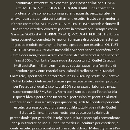
profumate, attrezzatura e cosmesi pre e post depilazione. LINEA
COSMETICA PROFESSIONALE E DOMICILIARE Linea cosmetica
professionale completa con ingredienti naturali, senza parabeni e
all’avanguardia, pensata per i trattamenti estetici, frutto della moderna
ricerca cosmetica. ATTREZZATURA PER ESTETISTE: arreda o rinnova il
tuo centro estetico, con tanti prodotti in promozione, sempre con la
Garanzia SODDISFATTI o RIMBORSATI). PRODOTTI PER ESTETISTE: una
linea cosmetica completa, le migliori forniture di prodotti per estetica,
ingrosso prodotti per unghie, ingrosso prodotti per estetista. OUTLET
ESTETICA MYBEAUTYFARM Incredibile!Ancora sconti, approfitta delle
ultime occasioni, troverai tanti cosmetici di nostro produzione scontati
fino al 50% . Non farti sfuggire questa opportunità. Outlet Estetica
MyBeautyFarm - Siamo un ingrosso specializzato nella fornitura di
prodotto per Centri Estetici, SPA, Saloni di Bellezza, Studi Medici,
Farmacie, Operatori del settore Wellness & Beauty, Strutture Ricettive.
Outlet Estetica Online per forniture per estetiste, se desideri prodotti
per l'estetica di qualità scontati al 50% sul prezzo di fabbrica a prezzi
supercompetitivi? MyBeautyFarm con il suo outlet per l'estetica è la
risposta ideale per te, con un team di professionisti pronti ad aiutarti
sempre ed in qualsiasi campoper quanto riguarda le Forniture per centri
estetici a prezzi outlet di altissima qualità tutta Made in Italy. Outlet
Estetica Online: linee cosmetiche prodotte per te dai nostri
professionisti per garantirti la migliore qualità al prezzo più conveniente
che puoi trovare online. Outlet Cosmetica e Forniture per estetiste, e
centri estetici prezzi scontati sul prezzo di fabbrica. Mybeautyfarm è l’e-