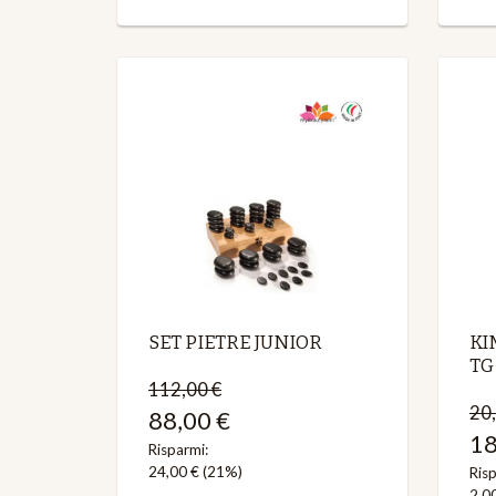
SET PIETRE JUNIOR
KI
TG
112,00 €
20,
88,00 €
18
Risparmi:
24,00 €
(21%)
Risp
2,0