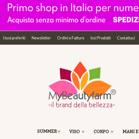
I tuoi preferiti
Newsletter
Ordini e Fatture
Inci Prodotti
Contattaci
SUMMER
VISO
CORPO
MANI E