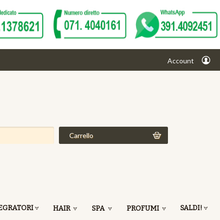
Account
Carrello
EGRATORI
SALDI!
HAIR
SPA
PROFUMI