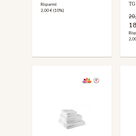
TG
Risparmi:
2,00 €
(10%)
20,
18
Risp
2,0