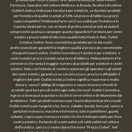
Farmacie, Operatori del settore Wellness & Beauty, Strutture Ricettive.
Outlet Estetica Online per forniture per estetiste, se desideri prodotti
per l'estetica di qualità scontati al 50% sul prezzo di fabbrica a prezzi
supercompetitivi? MyBeautyFarm con il suo outlet per l'estetica è la
risposta ideale per te, con un team di professionisti pronti ad aiutarti
sempre ed in qualsiasi campoper quanto riguarda le Forniture per centri
estetici a prezzi outlet di altissima qualità tutta Made in Italy. Outlet
Estetica Online: linee cosmetiche prodotte per te dai nostri
professionisti per garantirti la migliore qualità al prezzo più conveniente
che puoi trovare online. Outlet Cosmetica e Forniture per estetiste, e
centri estetici prezzi scontati sul prezzo di fabbrica. Mybeautyfarm è l’e-
commerce che vanta il maggior numero di prodotti per estetiste e centri
estetici. Nato con l’intento di rendere autonomi gli operatori e gli utenti
dei centri estetici, garantisce un servizio sicuro, preciso e affidabile: il
migliore del web! Outlet estetica Online significa risparmiare molto
denaro, senza l' obbligo di magazzino e senza rimanere sforniti di
prodotti: puoi fare piccoli ordini ogni volta che vuoi! Outlet Cosmetica,
ingrosso dove puoi acquistare ciò che ti serve online e direttamente dal
produttore. Tutti i prodotti monouso per i tuoi trattamenti professionali.
Outlet estetica per tanga lei e lui, fasce, ciabatte, bende, lenzuoli, camici e
pantaloni monouso, maschere formaviso, tute in polietilene, guanti,
ciabatte, copriscarpe monouso e tutto ciò che è indispensabile per il tuo
centro estetico. Parlando di sconti outlet o di saldi outlet nel settore
dell'estetica, spesso si sente citare il termine “Prezzo Outlet“. Nel