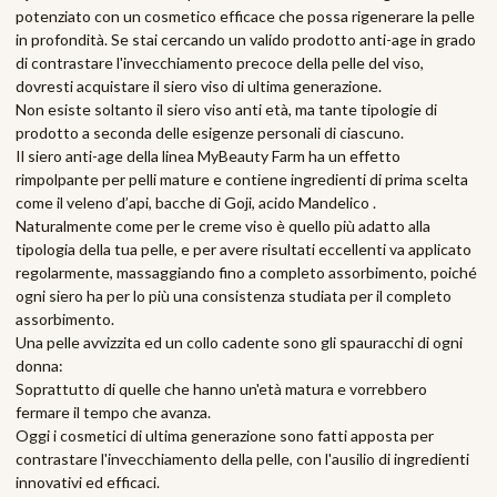
potenziato con un cosmetico efficace che possa rigenerare la pelle
in profondità. Se stai cercando un valido prodotto anti-age in grado
di contrastare l'invecchiamento precoce della pelle del viso,
dovresti acquistare il siero viso di ultima generazione.
Non esiste soltanto il siero viso anti età, ma tante tipologie di
prodotto a seconda delle esigenze personali di ciascuno.
Il siero anti-age della linea MyBeauty Farm ha un effetto
rimpolpante per pelli mature e contiene ingredienti di prima scelta
come il veleno d’api, bacche di Goji, acido Mandelico .
Naturalmente come per le creme viso è quello più adatto alla
tipologia della tua pelle, e per avere risultati eccellenti va applicato
regolarmente, massaggiando fino a completo assorbimento, poiché
ogni siero ha per lo più una consistenza studiata per il completo
assorbimento.
Una pelle avvizzita ed un collo cadente sono gli spauracchi di ogni
donna:
Soprattutto di quelle che hanno un'età matura e vorrebbero
fermare il tempo che avanza.
Oggi i cosmetici di ultima generazione sono fatti apposta per
contrastare l'invecchiamento della pelle, con l'ausilio di ingredienti
innovativi ed efficaci.