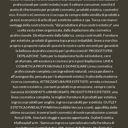
professionali per centri estetici e per il settore consumer, nonché il
punto di riferimento per prodotti cosmetici, prodotti estetica, cosmetici
viso. Il nostro eCommerce si occupa da sempre della vendita di prodotti a
prezzi economici di articoli per estetiste online e spa. Tocca con mano i
vantaggi della nostra formula: "dal produttore al tuo centro estetico", una
scelta vasta e ben organizzata, dalla depilazione alla cosmetica
professionale. Direttamente dalla fabbrica, senza costi inutili. Forniture
per estetiste, prodotti di gamma top a prezzi imbattibili, linee a marchio
proprio e proposte naturali: queste le nostre carte vincenti per garantirti
la bellezza da professionista per i professionisti! PRODOTTI PER
DEPILAZIONE: Tutto per la depilazione facile ed indolore, cere
profumate, attrezzatura e cosmesi pre e post depilazione. LINEA
COSMETICA PROFESSIONALE E DOMICILIARE Linea cosmetica
professionale completa con ingredienti naturali, senza parabeni e
all’avanguardia, pensata per i trattamenti estetici, frutto della moderna
ricerca cosmetica. ATTREZZATURA PER ESTETISTE: arreda o rinnova il
tuo centro estetico, con tanti prodotti in promozione, sempre con la
Garanzia SODDISFATTI o RIMBORSATI). PRODOTTI PER ESTETISTE: una
linea cosmetica completa, le migliori forniture di prodotti per estetica,
ingrosso prodotti per unghie, ingrosso prodotti per estetista. OUTLET
ESTETICA MYBEAUTYFARM Incredibile!Ancora sconti, approfitta delle
ultime occasioni, troverai tanti cosmetici di nostro produzione scontati
fino al 50% . Non farti sfuggire questa opportunità. Outlet Estetica
MyBeautyFarm - Siamo un ingrosso specializzato nella fornitura di
prodotto per Centri Estetici, SPA, Saloni di Bellezza, Studi Medici,