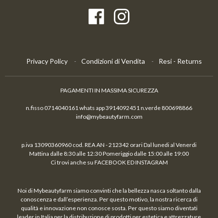
Privacy Policy
Condizioni di Vendita
Resi - Returns
PAGAMENTI IN MASSIMA SICUREZZA
n.fisso 0714040161 whats app 3914092451 n.verde 800698866
info@mybeautyfarm.com
p.iva 13090360960 cod. REA AN - 212342 orari Dal lunedi al Venerdi
Mattina dalle 8:30 alle 12:30 Pomeriggio dalle 15:00 alle 19:00
Ci trovi anche su FACEBOOK ED INSTAGRAM
Noi di Mybeautyfarm siamo convinti che la bellezza nasca soltanto dalla
conoscenza e dall’esperienza. Per questo motivo, la nostra ricerca di
qualità e innovazione non conosce sosta. Per questo siamo diventati
leader in Italia per la distribuzione di prodotti per estetica e attrezzature