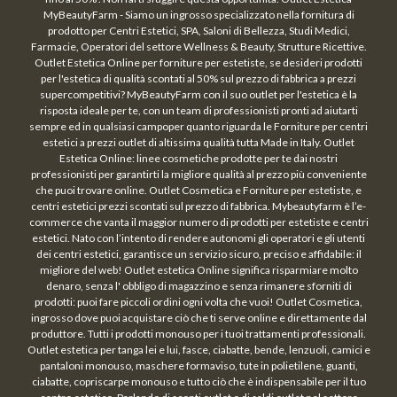
MyBeautyFarm - Siamo un ingrosso specializzato nella fornitura di
prodotto per Centri Estetici, SPA, Saloni di Bellezza, Studi Medici,
Farmacie, Operatori del settore Wellness & Beauty, Strutture Ricettive.
Outlet Estetica Online per forniture per estetiste, se desideri prodotti
per l'estetica di qualità scontati al 50% sul prezzo di fabbrica a prezzi
supercompetitivi? MyBeautyFarm con il suo outlet per l'estetica è la
risposta ideale per te, con un team di professionisti pronti ad aiutarti
sempre ed in qualsiasi campoper quanto riguarda le Forniture per centri
estetici a prezzi outlet di altissima qualità tutta Made in Italy. Outlet
Estetica Online: linee cosmetiche prodotte per te dai nostri
professionisti per garantirti la migliore qualità al prezzo più conveniente
che puoi trovare online. Outlet Cosmetica e Forniture per estetiste, e
centri estetici prezzi scontati sul prezzo di fabbrica. Mybeautyfarm è l’e-
commerce che vanta il maggior numero di prodotti per estetiste e centri
estetici. Nato con l’intento di rendere autonomi gli operatori e gli utenti
dei centri estetici, garantisce un servizio sicuro, preciso e affidabile: il
migliore del web! Outlet estetica Online significa risparmiare molto
denaro, senza l' obbligo di magazzino e senza rimanere sforniti di
prodotti: puoi fare piccoli ordini ogni volta che vuoi! Outlet Cosmetica,
ingrosso dove puoi acquistare ciò che ti serve online e direttamente dal
produttore. Tutti i prodotti monouso per i tuoi trattamenti professionali.
Outlet estetica per tanga lei e lui, fasce, ciabatte, bende, lenzuoli, camici e
pantaloni monouso, maschere formaviso, tute in polietilene, guanti,
ciabatte, copriscarpe monouso e tutto ciò che è indispensabile per il tuo