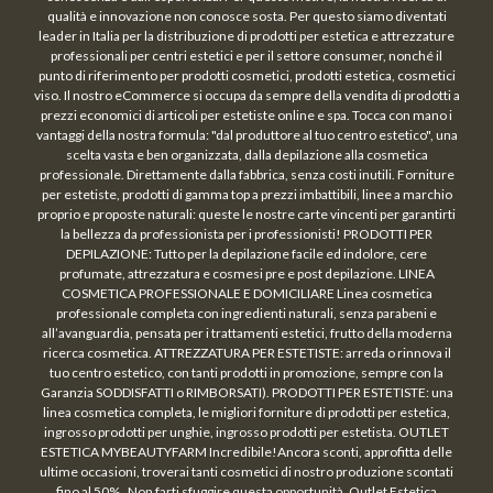
qualità e innovazione non conosce sosta. Per questo siamo diventati
leader in Italia per la distribuzione di prodotti per estetica e attrezzature
professionali per centri estetici e per il settore consumer, nonché il
punto di riferimento per prodotti cosmetici, prodotti estetica, cosmetici
viso. Il nostro eCommerce si occupa da sempre della vendita di prodotti a
prezzi economici di articoli per estetiste online e spa. Tocca con mano i
vantaggi della nostra formula: "dal produttore al tuo centro estetico", una
scelta vasta e ben organizzata, dalla depilazione alla cosmetica
professionale. Direttamente dalla fabbrica, senza costi inutili. Forniture
per estetiste, prodotti di gamma top a prezzi imbattibili, linee a marchio
proprio e proposte naturali: queste le nostre carte vincenti per garantirti
la bellezza da professionista per i professionisti! PRODOTTI PER
DEPILAZIONE: Tutto per la depilazione facile ed indolore, cere
profumate, attrezzatura e cosmesi pre e post depilazione. LINEA
COSMETICA PROFESSIONALE E DOMICILIARE Linea cosmetica
professionale completa con ingredienti naturali, senza parabeni e
all’avanguardia, pensata per i trattamenti estetici, frutto della moderna
ricerca cosmetica. ATTREZZATURA PER ESTETISTE: arreda o rinnova il
tuo centro estetico, con tanti prodotti in promozione, sempre con la
Garanzia SODDISFATTI o RIMBORSATI). PRODOTTI PER ESTETISTE: una
linea cosmetica completa, le migliori forniture di prodotti per estetica,
ingrosso prodotti per unghie, ingrosso prodotti per estetista. OUTLET
ESTETICA MYBEAUTYFARM Incredibile!Ancora sconti, approfitta delle
ultime occasioni, troverai tanti cosmetici di nostro produzione scontati
fino al 50% . Non farti sfuggire questa opportunità. Outlet Estetica