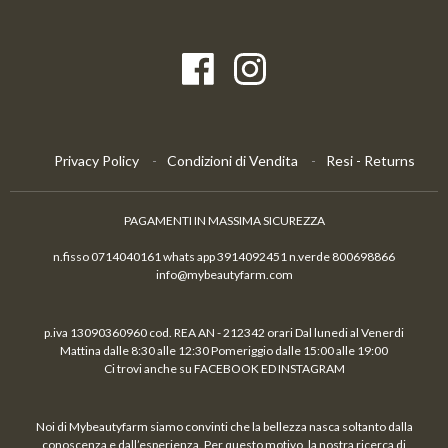
Privacy Policy
Condizioni di Vendita
Resi - Returns
PAGAMENTI IN MASSIMA SICUREZZA
n.fisso 0714040161 whats app 3914092451 n.verde 800698866
info@mybeautyfarm.com
p.iva 13090360960 cod. REA AN - 212342 orari Dal lunedi al Venerdi
Mattina dalle 8:30 alle 12:30 Pomeriggio dalle 15:00 alle 19:00
Ci trovi anche su FACEBOOK ED INSTAGRAM
Noi di Mybeautyfarm siamo convinti che la bellezza nasca soltanto dalla
conoscenza e dall’esperienza. Per questo motivo, la nostra ricerca di