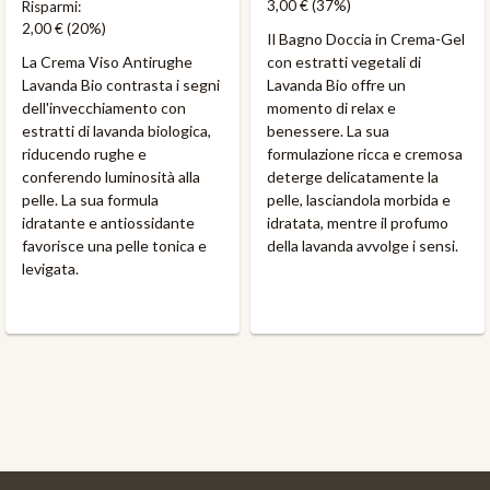
3,00 €
(37%)
Risparmi:
2,00 €
(20%)
Il Bagno Doccia in Crema-Gel
La Crema Viso Antirughe
con estratti vegetali di
Lavanda Bio contrasta i segni
Lavanda Bio offre un
dell'invecchiamento con
momento di relax e
estratti di lavanda biologica,
benessere. La sua
riducendo rughe e
formulazione ricca e cremosa
conferendo luminosità alla
deterge delicatamente la
pelle. La sua formula
pelle, lasciandola morbida e
idratante e antiossidante
idratata, mentre il profumo
favorisce una pelle tonica e
della lavanda avvolge i sensi.
levigata.