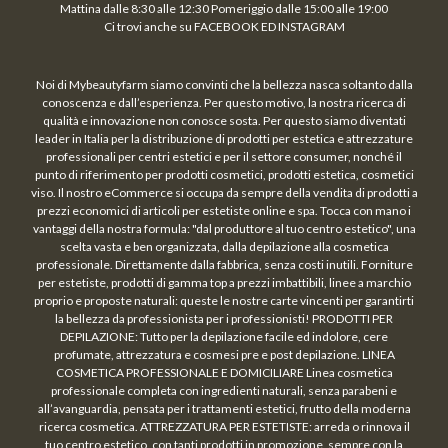
Mattina dalle 8:30 alle 12:30 Pomeriggio dalle 15:00 alle 19:00
Ci trovi anche su FACEBOOK ED INSTAGRAM
Noi di Mybeautyfarm siamo convinti che la bellezza nasca soltanto dalla
conoscenza e dall’esperienza. Per questo motivo, la nostra ricerca di
qualità e innovazione non conosce sosta. Per questo siamo diventati
leader in Italia per la distribuzione di prodotti per estetica e attrezzature
professionali per centri estetici e per il settore consumer, nonché il
punto di riferimento per prodotti cosmetici, prodotti estetica, cosmetici
viso. Il nostro eCommerce si occupa da sempre della vendita di prodotti a
prezzi economici di articoli per estetiste online e spa. Tocca con mano i
vantaggi della nostra formula: "dal produttore al tuo centro estetico", una
scelta vasta e ben organizzata, dalla depilazione alla cosmetica
professionale. Direttamente dalla fabbrica, senza costi inutili. Forniture
per estetiste, prodotti di gamma top a prezzi imbattibili, linee a marchio
proprio e proposte naturali: queste le nostre carte vincenti per garantirti
la bellezza da professionista per i professionisti! PRODOTTI PER
DEPILAZIONE: Tutto per la depilazione facile ed indolore, cere
profumate, attrezzatura e cosmesi pre e post depilazione. LINEA
COSMETICA PROFESSIONALE E DOMICILIARE Linea cosmetica
professionale completa con ingredienti naturali, senza parabeni e
all’avanguardia, pensata per i trattamenti estetici, frutto della moderna
ricerca cosmetica. ATTREZZATURA PER ESTETISTE: arreda o rinnova il
tuo centro estetico, con tanti prodotti in promozione, sempre con la