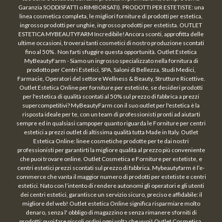
Garanzia SODDISFATTI o RIMBORSATI). PRODOTTI PER ESTETISTE: una
linea cosmetica completa, le migliori forniture di prodotti per estetica,
ingrosso prodotti per unghie, ingrosso prodotti per estetista. OUTLET
ESTETICA MYBEAUTYFARM Incredibile!Ancora sconti, approfitta delle
ultime occasioni, troverai tanti cosmetici di nostro produzione scontati
fino al 50% . Non farti sfuggire questa opportunità. Outlet Estetica
MyBeautyFarm - Siamo un ingrosso specializzato nella fornitura di
prodotto per Centri Estetici, SPA, Saloni di Bellezza, Studi Medici,
Farmacie, Operatori del settore Wellness & Beauty, Strutture Ricettive.
Outlet Estetica Online per forniture per estetiste, se desideri prodotti
per l'estetica di qualità scontati al 50% sul prezzo di fabbrica a prezzi
supercompetitivi? MyBeautyFarm con il suo outlet per l'estetica è la
risposta ideale per te, con un team di professionisti pronti ad aiutarti
sempre ed in qualsiasi campoper quanto riguarda le Forniture per centri
estetici a prezzi outlet di altissima qualità tutta Made in Italy. Outlet
Estetica Online: linee cosmetiche prodotte per te dai nostri
professionisti per garantirti la migliore qualità al prezzo più conveniente
che puoi trovare online. Outlet Cosmetica e Forniture per estetiste, e
centri estetici prezzi scontati sul prezzo di fabbrica. Mybeautyfarm è l’e-
commerce che vanta il maggior numero di prodotti per estetiste e centri
estetici. Nato con l’intento di rendere autonomi gli operatori e gli utenti
dei centri estetici, garantisce un servizio sicuro, preciso e affidabile: il
migliore del web! Outlet estetica Online significa risparmiare molto
denaro, senza l' obbligo di magazzino e senza rimanere sforniti di
prodotti: puoi fare piccoli ordini ogni volta che vuoi! Outlet Cosmetica,