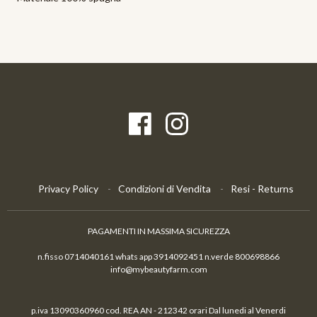
Privacy Policy
Condizioni di Vendita
Resi - Returns
PAGAMENTI IN MASSIMA SICUREZZA
n.fisso 0714040161 whats app 3914092451 n.verde 800698866
info@mybeautyfarm.com
p.iva 13090360960 cod. REA AN - 212342 orari Dal lunedi al Venerdi