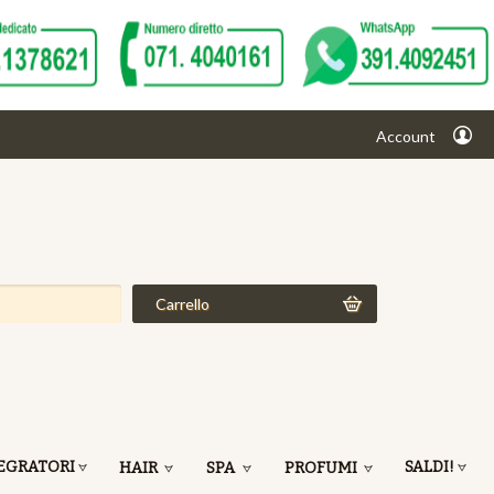
Account
Carrello
EGRATORI
SALDI!
HAIR
SPA
PROFUMI