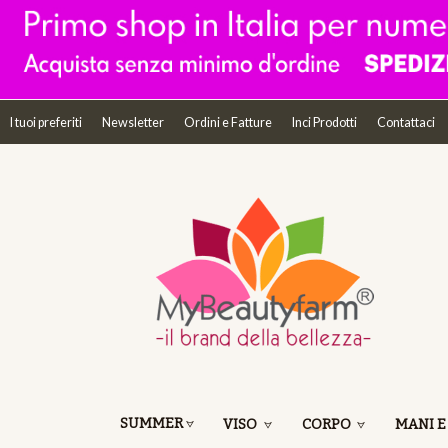
I tuoi preferiti
Newsletter
Ordini e Fatture
Inci Prodotti
Contattaci
SUMMER
VISO
CORPO
MANI E