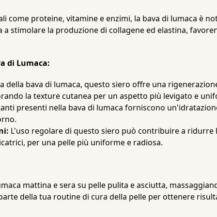
ali come proteine, vitamine e enzimi, la bava di lumaca è no
a a stimolare la produzione di collagene ed elastina, favore
ava di Lumaca:
a della bava di lumaca, questo siero offre una rigenerazione
orando la texture cutanea per un aspetto più levigato e uni
atanti presenti nella bava di lumaca forniscono un'idratazi
orno.
ni:
L'uso regolare di questo siero può contribuire a ridurre l'
catrici, per una pelle più uniforme e radiosa.
di lumaca mattina e sera su pelle pulita e asciutta, massaggi
e della tua routine di cura della pelle per ottenere risultat