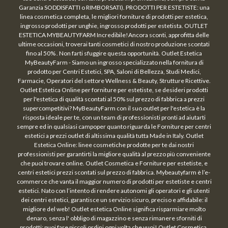
Garanzia SODDISFATTI o RIMBORSATI). PRODOTTI PER ESTETISTE: una
linea cosmetica completa, le migliori forniture di prodotti per estetica,
ingrosso prodotti per unghie, ingrosso prodotti per estetista. OUTLET
ESTETICA MYBEAUTYFARM Incredibile!Ancora sconti, approfitta delle
ultime occasioni, troverai tanti cosmetici di nostro produzione scontati
fino al 50% . Non farti sfuggire questa opportunità. Outlet Estetica
MyBeautyFarm - Siamo un ingrosso specializzato nella fornitura di
prodotto per Centri Estetici, SPA, Saloni di Bellezza, Studi Medici,
Farmacie, Operatori del settore Wellness & Beauty, Strutture Ricettive.
Outlet Estetica Online per forniture per estetiste, se desideri prodotti
per l'estetica di qualità scontati al 50% sul prezzo di fabbrica a prezzi
supercompetitivi? MyBeautyFarm con il suo outlet per l'estetica è la
risposta ideale per te, con un team di professionisti pronti ad aiutarti
sempre ed in qualsiasi campoper quanto riguarda le Forniture per centri
estetici a prezzi outlet di altissima qualità tutta Made in Italy. Outlet
Estetica Online: linee cosmetiche prodotte per te dai nostri
professionisti per garantirti la migliore qualità al prezzo più conveniente
che puoi trovare online. Outlet Cosmetica e Forniture per estetiste, e
centri estetici prezzi scontati sul prezzo di fabbrica. Mybeautyfarm è l’e-
commerce che vanta il maggior numero di prodotti per estetiste e centri
estetici. Nato con l’intento di rendere autonomi gli operatori e gli utenti
dei centri estetici, garantisce un servizio sicuro, preciso e affidabile: il
migliore del web! Outlet estetica Online significa risparmiare molto
denaro, senza l' obbligo di magazzino e senza rimanere sforniti di
prodotti: puoi fare piccoli ordini ogni volta che vuoi! Outlet Cosmetica,