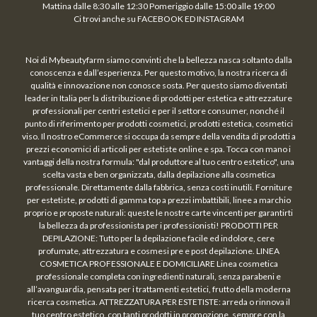
Mattina dalle 8:30 alle 12:30 Pomeriggio dalle 15:00 alle 19:00
Ci trovi anche su FACEBOOK ED INSTAGRAM
Noi di Mybeautyfarm siamo convinti che la bellezza nasca soltanto dalla
conoscenza e dall’esperienza. Per questo motivo, la nostra ricerca di
qualità e innovazione non conosce sosta. Per questo siamo diventati
leader in Italia per la distribuzione di prodotti per estetica e attrezzature
professionali per centri estetici e per il settore consumer, nonché il
punto di riferimento per prodotti cosmetici, prodotti estetica, cosmetici
viso. Il nostro eCommerce si occupa da sempre della vendita di prodotti a
prezzi economici di articoli per estetiste online e spa. Tocca con mano i
vantaggi della nostra formula: "dal produttore al tuo centro estetico", una
scelta vasta e ben organizzata, dalla depilazione alla cosmetica
professionale. Direttamente dalla fabbrica, senza costi inutili. Forniture
per estetiste, prodotti di gamma top a prezzi imbattibili, linee a marchio
proprio e proposte naturali: queste le nostre carte vincenti per garantirti
la bellezza da professionista per i professionisti! PRODOTTI PER
DEPILAZIONE: Tutto per la depilazione facile ed indolore, cere
profumate, attrezzatura e cosmesi pre e post depilazione. LINEA
COSMETICA PROFESSIONALE E DOMICILIARE Linea cosmetica
professionale completa con ingredienti naturali, senza parabeni e
all’avanguardia, pensata per i trattamenti estetici, frutto della moderna
ricerca cosmetica. ATTREZZATURA PER ESTETISTE: arreda o rinnova il
tuo centro estetico, con tanti prodotti in promozione, sempre con la