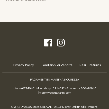
Privacy Policy
Condizioni di Vendita
Resi - Returns
PAGAMENTI IN MASSIMA SICUREZZA
n.fisso 0714040161 whats app 3914092451 n.verde 800698866
info@mybeautyfarm.com
p.iva 13090360960 cod. REA AN - 212342 orari Dal lunedi al Venerdi