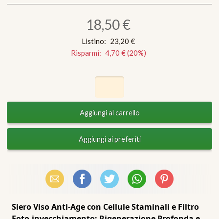
18,50 €
Listino:
23,20 €
Risparmi:
4,70 €
(
20
%)
Email
Facebook
X (Twitter)
WhatsApp
Pinterest
Siero Viso Anti-Age con Cellule Staminali e Filtro
Foto-invecchiamento: Rigenerazione Profonda e