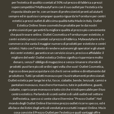
per l'estetica di qualità scontati al 50% sul prezzo di fabbrica a prezzi
supercompetitivi? MyBeautyFarm con il suo outlet per l'estetica è la
risposta ideale per te, con un team di professionisti pronti ad aiutarti
sempre ed in qualsiasi campoper quanto riguarda le Forniture per centri
estetici a prezzi outlet di altissima qualità tutta Made in Italy. Outlet
Estetica Online: linee cosmetiche prodotte per te dai nostri
professionisti per garantirti la migliore qualità al prezzo più conveniente
che puoi trovare online. Outlet Cosmetica e Forniture per estetiste, e
centri estetici prezzi scontati sul prezzo di fabbrica. Mybeautyfarm è l’e-
commerce che vanta il maggior numero di prodotti per estetiste e centri
estetici. Nato con l’intento di rendere autonomi gli operatori e gli utenti
dei centri estetici, garantisce un servizio sicuro, preciso e affidabile: il
migliore del web! Outlet estetica Online significa risparmiare molto
denaro, senza l' obbligo di magazzino e senza rimanere sforniti di
prodotti: puoi fare piccoli ordini ogni volta che vuoi! Outlet Cosmetica,
ingrosso dove puoi acquistare ciò che ti serve online e direttamente dal
produttore. Tutti i prodotti monouso per i tuoi trattamenti professionali.
Outlet estetica per tanga lei e lui, fasce, ciabatte, bende, lenzuoli, camici e
pantaloni monouso, maschere formaviso, tute in polietilene, guanti,
ciabatte, copriscarpe monouso e tutto ciò che è indispensabile per il tuo
centro estetico. Parlando di sconti outlet o di saldi outlet nel settore
dell'estetica, spesso si sente citare il termine “Prezzo Outlet“. Nel
mondo degli Outlet Online il termine prezzo outlet ricorre spesso, ed è
alla base dei listini degli articoli venduti presso tutti i negozi Online. Ma in
cosa consiste il Prezzo Outlet per l'estetica e quali vantaggi offre