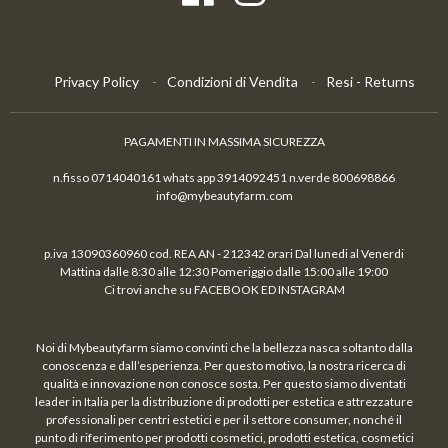
Privacy Policy
Condizioni di Vendita
Resi - Returns
PAGAMENTI IN MASSIMA SICUREZZA
n.fisso 0714040161 whats app 3914092451 n.verde 800698866
info@mybeautyfarm.com
p.iva 13090360960 cod. REA AN - 212342 orari Dal lunedi al Venerdi
Mattina dalle 8:30 alle 12:30 Pomeriggio dalle 15:00 alle 19:00
Ci trovi anche su FACEBOOK ED INSTAGRAM
Noi di Mybeautyfarm siamo convinti che la bellezza nasca soltanto dalla
conoscenza e dall’esperienza. Per questo motivo, la nostra ricerca di
qualità e innovazione non conosce sosta. Per questo siamo diventati
leader in Italia per la distribuzione di prodotti per estetica e attrezzature
professionali per centri estetici e per il settore consumer, nonché il
punto di riferimento per prodotti cosmetici, prodotti estetica, cosmetici