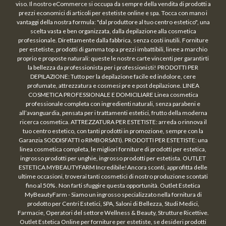
viso. Il nostro eCommerce si occupa da sempre della vendita di prodotti a
prezzi economici di articoli per estetiste online e spa. Tocca con mano i
vantaggi della nostra formula: "dal produttore al tuo centro estetico", una
scelta vasta e ben organizzata, dalla depilazione alla cosmetica
professionale. Direttamente dalla fabbrica, senza costi inutili. Forniture
per estetiste, prodotti di gamma top a prezzi imbattibili, linee a marchio
proprio e proposte naturali: queste le nostre carte vincenti per garantirti
la bellezza da professionista per i professionisti! PRODOTTI PER
DEPILAZIONE: Tutto per la depilazione facile ed indolore, cere
profumate, attrezzatura e cosmesi pre e post depilazione. LINEA
COSMETICA PROFESSIONALE E DOMICILIARE Linea cosmetica
professionale completa con ingredienti naturali, senza parabeni e
all’avanguardia, pensata per i trattamenti estetici, frutto della moderna
ricerca cosmetica. ATTREZZATURA PER ESTETISTE: arreda o rinnova il
tuo centro estetico, con tanti prodotti in promozione, sempre con la
Garanzia SODDISFATTI o RIMBORSATI). PRODOTTI PER ESTETISTE: una
linea cosmetica completa, le migliori forniture di prodotti per estetica,
ingrosso prodotti per unghie, ingrosso prodotti per estetista. OUTLET
ESTETICA MYBEAUTYFARM Incredibile!Ancora sconti, approfitta delle
ultime occasioni, troverai tanti cosmetici di nostro produzione scontati
fino al 50% . Non farti sfuggire questa opportunità. Outlet Estetica
MyBeautyFarm - Siamo un ingrosso specializzato nella fornitura di
prodotto per Centri Estetici, SPA, Saloni di Bellezza, Studi Medici,
Farmacie, Operatori del settore Wellness & Beauty, Strutture Ricettive.
Outlet Estetica Online per forniture per estetiste, se desideri prodotti