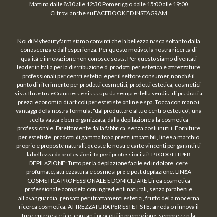
Mattina dalle 8:30 alle 12:30 Pomeriggio dalle 15:00 alle 19:00
Ci trovi anche su FACEBOOK ED INSTAGRAM
Noi di Mybeautyfarm siamo convinti che la bellezza nasca soltanto dalla
conoscenza e dall’esperienza. Per questo motivo, la nostra ricerca di
qualità e innovazione non conosce sosta. Per questo siamo diventati
leader in Italia per la distribuzione di prodotti per estetica e attrezzature
professionali per centri estetici e per il settore consumer, nonché il
punto di riferimento per prodotti cosmetici, prodotti estetica, cosmetici
viso. Il nostro eCommerce si occupa da sempre della vendita di prodotti a
prezzi economici di articoli per estetiste online e spa. Tocca con mano i
vantaggi della nostra formula: "dal produttore al tuo centro estetico", una
scelta vasta e ben organizzata, dalla depilazione alla cosmetica
professionale. Direttamente dalla fabbrica, senza costi inutili. Forniture
per estetiste, prodotti di gamma top a prezzi imbattibili, linee a marchio
proprio e proposte naturali: queste le nostre carte vincenti per garantirti
la bellezza da professionista per i professionisti! PRODOTTI PER
DEPILAZIONE: Tutto per la depilazione facile ed indolore, cere
profumate, attrezzatura e cosmesi pre e post depilazione. LINEA
COSMETICA PROFESSIONALE E DOMICILIARE Linea cosmetica
professionale completa con ingredienti naturali, senza parabeni e
all’avanguardia, pensata per i trattamenti estetici, frutto della moderna
ricerca cosmetica. ATTREZZATURA PER ESTETISTE: arreda o rinnova il
tuo centro estetico, con tanti prodotti in promozione, sempre con la