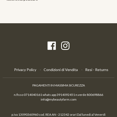
Privacy Policy
Condizioni di Vendita
Resi - Returns
PAGAMENTI IN MASSIMA SICUREZZA
n.fisso 0714040161 whats app 3914092451 n.verde 800698866
info@mybeautyfarm.com
p.iva 13090360960 cod. REA AN - 212342 orari Dal lunedi al Venerdi