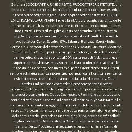
Garanzia SODDISFATTI o RIMBORSATI). PRODOTTI PER ESTETISTE: una
linea cosmetica completa, le migliori forniture di prodotti per estetica,
ingrosso prodotti per unghie, ingrosso prodotti per estetista. OUTLET
ESTETICA MYBEAUTYFARM Incredibile!Ancora sconti, approfitta delle
ultime occasioni, troverai tanti cosmetici di nostro produzione scontati
fino al 50% . Non farti sfuggire questa opportunità. Outlet Estetica
MyBeautyFarm - Siamo un ingrosso specializzato nella fornitura di
prodotto per Centri Estetici, SPA, Saloni di Bellezza, Studi Medici,
Farmacie, Operatori del settore Wellness & Beauty, Strutture Ricettive.
Outlet Estetica Online per forniture per estetiste, se desideri prodotti
per l'estetica di qualità scontati al 50% sul prezzo di fabbrica a prezzi
supercompetitivi? MyBeautyFarm con il suo outlet per l'estetica è la
risposta ideale per te, con un team di professionisti pronti ad aiutarti
sempre ed in qualsiasi campoper quanto riguarda le Forniture per centri
estetici a prezzi outlet di altissima qualità tutta Made in Italy. Outlet
Estetica Online: linee cosmetiche prodotte per te dai nostri
professionisti per garantirti la migliore qualità al prezzo più conveniente
che puoi trovare online. Outlet Cosmetica e Forniture per estetiste, e
centri estetici prezzi scontati sul prezzo di fabbrica. Mybeautyfarm è l’e-
commerce che vanta il maggior numero di prodotti per estetiste e centri
estetici. Nato con l’intento di rendere autonomi gli operatori e gli utenti
dei centri estetici, garantisce un servizio sicuro, preciso e affidabile: il
migliore del web! Outlet estetica Online significa risparmiare molto
denaro, senza l' obbligo di magazzino e senza rimanere sforniti di
prodotti: puoi fare piccoli ordini ogni volta che vuoi! Outlet Cosmetica,