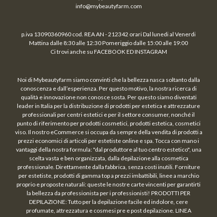
info@mybeautyfarm.com
p.iva 13090360960 cod. REA AN - 212342 orari Dal lunedi al Venerdi
Mattina dalle 8:30 alle 12:30 Pomeriggio dalle 15:00 alle 19:00
Ci trovi anche su FACEBOOK ED INSTAGRAM
Noi di Mybeautyfarm siamo convinti che la bellezza nasca soltanto dalla
conoscenza e dall’esperienza. Per questo motivo, la nostra ricerca di
qualità e innovazione non conosce sosta. Per questo siamo diventati
leader in Italia per la distribuzione di prodotti per estetica e attrezzature
professionali per centri estetici e per il settore consumer, nonché il
punto di riferimento per prodotti cosmetici, prodotti estetica, cosmetici
viso. Il nostro eCommerce si occupa da sempre della vendita di prodotti a
prezzi economici di articoli per estetiste online e spa. Tocca con mano i
vantaggi della nostra formula: "dal produttore al tuo centro estetico", una
scelta vasta e ben organizzata, dalla depilazione alla cosmetica
professionale. Direttamente dalla fabbrica, senza costi inutili. Forniture
per estetiste, prodotti di gamma top a prezzi imbattibili, linee a marchio
proprio e proposte naturali: queste le nostre carte vincenti per garantirti
la bellezza da professionista per i professionisti! PRODOTTI PER
DEPILAZIONE: Tutto per la depilazione facile ed indolore, cere
profumate, attrezzatura e cosmesi pre e post depilazione. LINEA