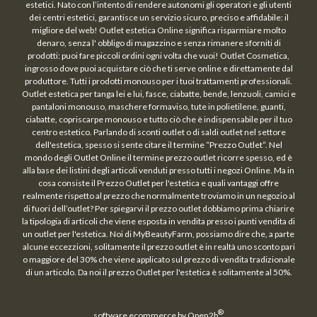
estetici. Nato con l’intento di rendere autonomi gli operatori e gli utenti
dei centri estetici, garantisce un servizio sicuro, preciso e affidabile: il
migliore del web! Outlet estetica Online significa risparmiare molto
denaro, senza l' obbligo di magazzino e senza rimanere sforniti di
prodotti: puoi fare piccoli ordini ogni volta che vuoi! Outlet Cosmetica,
ingrosso dove puoi acquistare ciò che ti serve online e direttamente dal
produttore. Tutti i prodotti monouso per i tuoi trattamenti professionali.
Outlet estetica per tanga lei e lui, fasce, ciabatte, bende, lenzuoli, camici e
pantaloni monouso, maschere formaviso, tute in polietilene, guanti,
ciabatte, copriscarpe monouso e tutto ciò che è indispensabile per il tuo
centro estetico. Parlando di sconti outlet o di saldi outlet nel settore
dell'estetica, spesso si sente citare il termine “Prezzo Outlet“. Nel
mondo degli Outlet Online il termine prezzo outlet ricorre spesso, ed è
alla base dei listini degli articoli venduti presso tutti i negozi Online. Ma in
cosa consiste il Prezzo Outlet per l'estetica e quali vantaggi offre
realmente rispetto al prezzo che normalmente troviamo in un negozio al
di fuori dell’outlet? Per spiegarvi il prezzo outlet dobbiamo prima chiarire
la tipologia di articoli che viene esposta in vendita presso i punti vendita di
un outlet per l'estetica. Noi di MyBeautyFarm, possiamo dire che, a parte
alcune eccezzioni, solitamente il prezzo outlet è in realtà uno sconto pari
o maggiore del 30% che viene applicato sul prezzo di vendita tradizionale
di un articolo. Da noi il prezzo Outlet per l'estetica è solitamente al 50%.
®
software ecommerce by
Open2b