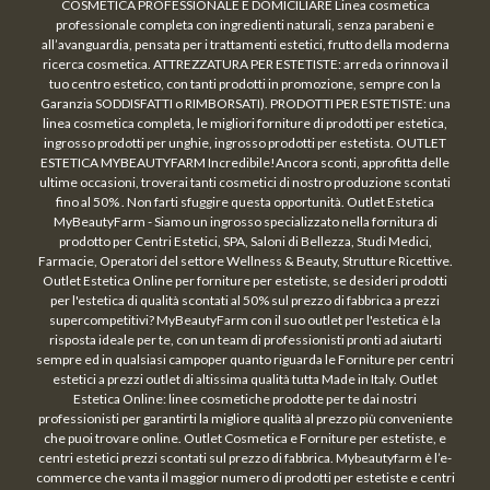
COSMETICA PROFESSIONALE E DOMICILIARE Linea cosmetica
professionale completa con ingredienti naturali, senza parabeni e
all’avanguardia, pensata per i trattamenti estetici, frutto della moderna
ricerca cosmetica. ATTREZZATURA PER ESTETISTE: arreda o rinnova il
tuo centro estetico, con tanti prodotti in promozione, sempre con la
Garanzia SODDISFATTI o RIMBORSATI). PRODOTTI PER ESTETISTE: una
linea cosmetica completa, le migliori forniture di prodotti per estetica,
ingrosso prodotti per unghie, ingrosso prodotti per estetista. OUTLET
ESTETICA MYBEAUTYFARM Incredibile!Ancora sconti, approfitta delle
ultime occasioni, troverai tanti cosmetici di nostro produzione scontati
fino al 50% . Non farti sfuggire questa opportunità. Outlet Estetica
MyBeautyFarm - Siamo un ingrosso specializzato nella fornitura di
prodotto per Centri Estetici, SPA, Saloni di Bellezza, Studi Medici,
Farmacie, Operatori del settore Wellness & Beauty, Strutture Ricettive.
Outlet Estetica Online per forniture per estetiste, se desideri prodotti
per l'estetica di qualità scontati al 50% sul prezzo di fabbrica a prezzi
supercompetitivi? MyBeautyFarm con il suo outlet per l'estetica è la
risposta ideale per te, con un team di professionisti pronti ad aiutarti
sempre ed in qualsiasi campoper quanto riguarda le Forniture per centri
estetici a prezzi outlet di altissima qualità tutta Made in Italy. Outlet
Estetica Online: linee cosmetiche prodotte per te dai nostri
professionisti per garantirti la migliore qualità al prezzo più conveniente
che puoi trovare online. Outlet Cosmetica e Forniture per estetiste, e
centri estetici prezzi scontati sul prezzo di fabbrica. Mybeautyfarm è l’e-
commerce che vanta il maggior numero di prodotti per estetiste e centri