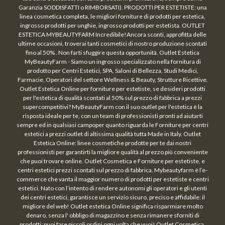
Garanzia SODDISFATTI o RIMBORSATI). PRODOTTI PER ESTETISTE: una
linea cosmetica completa, le migliori forniture di prodotti per estetica,
ingrosso prodotti per unghie, ingrosso prodotti per estetista. OUTLET
ESTETICA MYBEAUTYFARM Incredibile!Ancora sconti, approfitta delle
ultime occasioni, troverai tanti cosmetici di nostro produzione scontati
fino al 50% . Non farti sfuggire questa opportunità. Outlet Estetica
MyBeautyFarm - Siamo un ingrosso specializzato nella fornitura di
prodotto per Centri Estetici, SPA, Saloni di Bellezza, Studi Medici,
Farmacie, Operatori del settore Wellness & Beauty, Strutture Ricettive.
Outlet Estetica Online per forniture per estetiste, se desideri prodotti
per l'estetica di qualità scontati al 50% sul prezzo di fabbrica a prezzi
supercompetitivi? MyBeautyFarm con il suo outlet per l'estetica è la
risposta ideale per te, con un team di professionisti pronti ad aiutarti
sempre ed in qualsiasi campoper quanto riguarda le Forniture per centri
estetici a prezzi outlet di altissima qualità tutta Made in Italy. Outlet
Estetica Online: linee cosmetiche prodotte per te dai nostri
professionisti per garantirti la migliore qualità al prezzo più conveniente
che puoi trovare online. Outlet Cosmetica e Forniture per estetiste, e
centri estetici prezzi scontati sul prezzo di fabbrica. Mybeautyfarm è l’e-
commerce che vanta il maggior numero di prodotti per estetiste e centri
estetici. Nato con l’intento di rendere autonomi gli operatori e gli utenti
dei centri estetici, garantisce un servizio sicuro, preciso e affidabile: il
migliore del web! Outlet estetica Online significa risparmiare molto
denaro, senza l' obbligo di magazzino e senza rimanere sforniti di
prodotti: puoi fare piccoli ordini ogni volta che vuoi! Outlet Cosmetica,