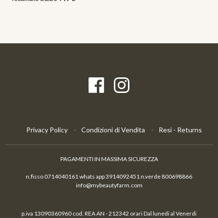
Privacy Policy
Condizioni di Vendita
Resi - Returns
PAGAMENTI IN MASSIMA SICUREZZA
n.fisso 0714040161 whats app 3914092451 n.verde 800698866
info@mybeautyfarm.com
p.iva 13090360960 cod. REA AN - 212342 orari Dal lunedi al Venerdi