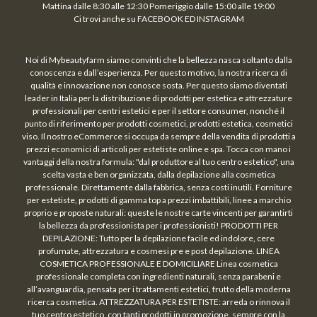
Mattina dalle 8:30 alle 12:30 Pomeriggio dalle 15:00 alle 19:00
Ci trovi anche su FACEBOOK ED INSTAGRAM
Noi di Mybeautyfarm siamo convinti che la bellezza nasca soltanto dalla
conoscenza e dall’esperienza. Per questo motivo, la nostra ricerca di
qualità e innovazione non conosce sosta. Per questo siamo diventati
leader in Italia per la distribuzione di prodotti per estetica e attrezzature
professionali per centri estetici e per il settore consumer, nonché il
punto di riferimento per prodotti cosmetici, prodotti estetica, cosmetici
viso. Il nostro eCommerce si occupa da sempre della vendita di prodotti a
prezzi economici di articoli per estetiste online e spa. Tocca con mano i
vantaggi della nostra formula: "dal produttore al tuo centro estetico", una
scelta vasta e ben organizzata, dalla depilazione alla cosmetica
professionale. Direttamente dalla fabbrica, senza costi inutili. Forniture
per estetiste, prodotti di gamma top a prezzi imbattibili, linee a marchio
proprio e proposte naturali: queste le nostre carte vincenti per garantirti
la bellezza da professionista per i professionisti! PRODOTTI PER
DEPILAZIONE: Tutto per la depilazione facile ed indolore, cere
profumate, attrezzatura e cosmesi pre e post depilazione. LINEA
COSMETICA PROFESSIONALE E DOMICILIARE Linea cosmetica
professionale completa con ingredienti naturali, senza parabeni e
all’avanguardia, pensata per i trattamenti estetici, frutto della moderna
ricerca cosmetica. ATTREZZATURA PER ESTETISTE: arreda o rinnova il
tuo centro estetico, con tanti prodotti in promozione, sempre con la