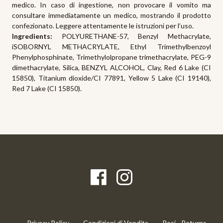
medico. In caso di ingestione, non provocare il vomito ma
consultare immediatamente un medico, mostrando il prodotto
confezionato. Leggere attentamente le istruzioni per l’uso.
Ingredients:
POLYURETHANE-57, Benzyl Methacrylate,
iSOBORNYL METHACRYLATE, Ethyl Trimethylbenzoyl
Phenylphosphinate, Trimethylolpropane trimethacrylate, PEG-9
dimethacrylate, Silica, BENZYL ALCOHOL, Clay, Red 6 Lake (CI
15850), Titanium dioxide/CI 77891, Yellow 5 Lake (CI 19140),
Red 7 Lake (CI 15850).
Privacy Policy
Condizioni di Vendita
Resi - Returns