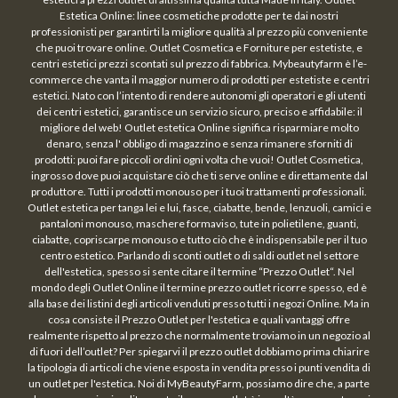
Estetica Online: linee cosmetiche prodotte per te dai nostri
professionisti per garantirti la migliore qualità al prezzo più conveniente
che puoi trovare online. Outlet Cosmetica e Forniture per estetiste, e
centri estetici prezzi scontati sul prezzo di fabbrica. Mybeautyfarm è l’e-
commerce che vanta il maggior numero di prodotti per estetiste e centri
estetici. Nato con l’intento di rendere autonomi gli operatori e gli utenti
dei centri estetici, garantisce un servizio sicuro, preciso e affidabile: il
migliore del web! Outlet estetica Online significa risparmiare molto
denaro, senza l' obbligo di magazzino e senza rimanere sforniti di
prodotti: puoi fare piccoli ordini ogni volta che vuoi! Outlet Cosmetica,
ingrosso dove puoi acquistare ciò che ti serve online e direttamente dal
produttore. Tutti i prodotti monouso per i tuoi trattamenti professionali.
Outlet estetica per tanga lei e lui, fasce, ciabatte, bende, lenzuoli, camici e
pantaloni monouso, maschere formaviso, tute in polietilene, guanti,
ciabatte, copriscarpe monouso e tutto ciò che è indispensabile per il tuo
centro estetico. Parlando di sconti outlet o di saldi outlet nel settore
dell'estetica, spesso si sente citare il termine “Prezzo Outlet“. Nel
mondo degli Outlet Online il termine prezzo outlet ricorre spesso, ed è
alla base dei listini degli articoli venduti presso tutti i negozi Online. Ma in
cosa consiste il Prezzo Outlet per l'estetica e quali vantaggi offre
realmente rispetto al prezzo che normalmente troviamo in un negozio al
di fuori dell’outlet? Per spiegarvi il prezzo outlet dobbiamo prima chiarire
la tipologia di articoli che viene esposta in vendita presso i punti vendita di
un outlet per l'estetica. Noi di MyBeautyFarm, possiamo dire che, a parte