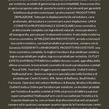
per estetiste, prodotti di gamma top a prezzi imbattibili, linee a marchio
proprio e proposte naturali: queste le nostre carte vincenti per garantirti
la bellezza da professionista per i professionisti! PRODOTTI PER
DEPILAZIONE: Tutto per la depilazione facile ed indolore, cere
profumate, attrezzatura e cosmesi pre e post depilazione. LINEA
COSMETICA PROFESSIONALE E DOMICILIARE Linea cosmetica
professionale completa con ingredienti naturali, senza parabeni e
all’avanguardia, pensata per i trattamenti estetici, frutto della moderna
ricerca cosmetica. ATTREZZATURA PER ESTETISTE: arreda o rinnova il
tuo centro estetico, con tanti prodotti in promozione, sempre con la
Garanzia SODDISFATTI o RIMBORSATI). PRODOTTI PER ESTETISTE: una
linea cosmetica completa, le migliori forniture di prodotti per estetica,
ingrosso prodotti per unghie, ingrosso prodotti per estetista. OUTLET
ESTETICA MYBEAUTYFARM Incredibile!Ancora sconti, approfitta delle
ultime occasioni, troverai tanti cosmetici di nostro produzione scontati
fino al 50% . Non farti sfuggire questa opportunità. Outlet Estetica
MyBeautyFarm - Siamo un ingrosso specializzato nella fornitura di
prodotto per Centri Estetici, SPA, Saloni di Bellezza, Studi Medici,
Farmacie, Operatori del settore Wellness & Beauty, Strutture Ricettive.
Outlet Estetica Online per forniture per estetiste, se desideri prodotti
per l'estetica di qualità scontati al 50% sul prezzo di fabbrica a prezzi
supercompetitivi? MyBeautyFarm con il suo outlet per l'estetica è la
risposta ideale per te, con un team di professionisti pronti ad aiutarti
sempre ed in qualsiasi campoper quanto riguarda le Forniture per centri
estetici a prezzi outlet di altissima qualità tutta Made in Italy. Outlet