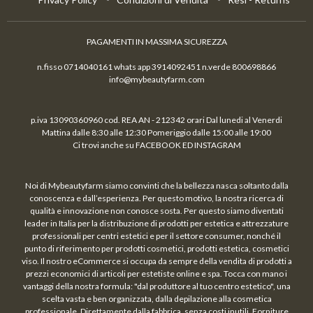
PAGAMENTI IN MASSIMA SICUREZZA
n.fisso 0714040161 whats app 3914092451 n.verde 800698866
info@mybeautyfarm.com
p.iva 13090360960 cod. REA AN - 212342 orari Dal lunedi al Venerdi
Mattina dalle 8:30 alle 12:30 Pomeriggio dalle 15:00 alle 19:00
Ci trovi anche su FACEBOOK ED INSTAGRAM
Noi di Mybeautyfarm siamo convinti che la bellezza nasca soltanto dalla
conoscenza e dall’esperienza. Per questo motivo, la nostra ricerca di
qualità e innovazione non conosce sosta. Per questo siamo diventati
leader in Italia per la distribuzione di prodotti per estetica e attrezzature
professionali per centri estetici e per il settore consumer, nonché il
punto di riferimento per prodotti cosmetici, prodotti estetica, cosmetici
viso. Il nostro eCommerce si occupa da sempre della vendita di prodotti a
prezzi economici di articoli per estetiste online e spa. Tocca con mano i
vantaggi della nostra formula: "dal produttore al tuo centro estetico", una
scelta vasta e ben organizzata, dalla depilazione alla cosmetica
professionale. Direttamente dalla fabbrica, senza costi inutili. Forniture