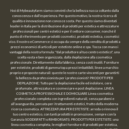
Noi di Mybeautyfarm siamo convinti che la bellezza nasca soltanto dalla
conoscenza e dall’esperienza. Per questo motivo, la nostra ricerca di
qualità e innovazione non conosce sosta. Per questo siamo diventati
leader in Italia per la distribuzione di prodotti per estetica e attrezzature
professionali per centri estetici e per il settore consumer, nonché il
punto di riferimento per prodotti cosmetici, prodotti estetica, cosmetici
viso. Il nostro eCommerce si occupa da sempre della vendita di prodotti a
prezzi economici di articoli per estetiste online e spa. Tocca con mano i
vantaggi della nostra formula: "dal produttore al tuo centro estetico", una
scelta vasta e ben organizzata, dalla depilazione alla cosmetica
professionale. Direttamente dalla fabbrica, senza costi inutili. Forniture
per estetiste, prodotti di gamma top a prezzi imbattibili, linee a marchio
proprio e proposte naturali: queste le nostre carte vincenti per garantirti
la bellezza da professionista per i professionisti! PRODOTTI PER
DEPILAZIONE: Tutto per la depilazione facile ed indolore, cere
profumate, attrezzatura e cosmesi pre e post depilazione. LINEA
COSMETICA PROFESSIONALE E DOMICILIARE Linea cosmetica
professionale completa con ingredienti naturali, senza parabeni e
all’avanguardia, pensata per i trattamenti estetici, frutto della moderna
ricerca cosmetica. ATTREZZATURA PER ESTETISTE: arreda o rinnova il
tuo centro estetico, con tanti prodotti in promozione, sempre con la
Garanzia SODDISFATTI o RIMBORSATI). PRODOTTI PER ESTETISTE: una
linea cosmetica completa, le migliori forniture di prodotti per estetica,