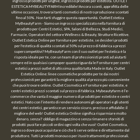
ingrosso prodotti per unghie, ingrosso prodotti per estetista. OUTLET
ESTETICA MYBEAUTYFARM Incredibile!Ancora sconti, approfitta delle
ultime occasioni, troverai tanti cosmetici di nostro produzione scontati
fino al 50% . Non farti sfuggire questa opportunità. Outlet Estetica
MyBeautyFarm - Siamo un ingrosso specializzato nella fornitura di
prodotto per Centri Estetici, SPA, Saloni di Bellezza, Studi Medici,
Farmacie, Operatori del settore Wellness & Beauty, Strutture Ricettive.
Outlet Estetica Online per forniture per estetiste, se desideri prodotti
per l'estetica di qualità scontati al 50% sul prezzo di fabbrica a prezzi
supercompetitivi? MyBeautyFarm con il suo outlet per l'estetica è la
risposta ideale per te, con un team di professionisti pronti ad aiutarti
sempre ed in qualsiasi campoper quanto riguarda le Forniture per centri
estetici a prezzi outlet di altissima qualità tutta Made in Italy. Outlet
Estetica Online: linee cosmetiche prodotte per te dai nostri
professionisti per garantirti la migliore qualità al prezzo più conveniente
che puoi trovare online. Outlet Cosmetica e Forniture per estetiste, e
centri estetici prezzi scontati sul prezzo di fabbrica. Mybeautyfarm è l’e-
commerce che vanta il maggior numero di prodotti per estetiste e centri
estetici. Nato con l’intento di rendere autonomi gli operatori e gli utenti
dei centri estetici, garantisce un servizio sicuro, preciso e affidabile: il
migliore del web! Outlet estetica Online significa risparmiare molto
denaro, senza l' obbligo di magazzino e senza rimanere sforniti di
prodotti: puoi fare piccoli ordini ogni volta che vuoi! Outlet Cosmetica,
ingrosso dove puoi acquistare ciò che ti serve online e direttamente dal
produttore. Tutti i prodotti monouso per i tuoi trattamenti professionali.