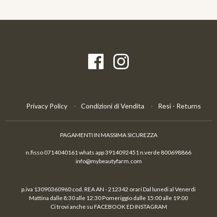
Privacy Policy
Condizioni di Vendita
Resi - Returns
PAGAMENTI IN MASSIMA SICUREZZA
n.fisso 0714040161 whats app 3914092451 n.verde 800698866
info@mybeautyfarm.com
p.iva 13090360960 cod. REA AN - 212342 orari Dal lunedi al Venerdi
Mattina dalle 8:30 alle 12:30 Pomeriggio dalle 15:00 alle 19:00
Ci trovi anche su FACEBOOK ED INSTAGRAM