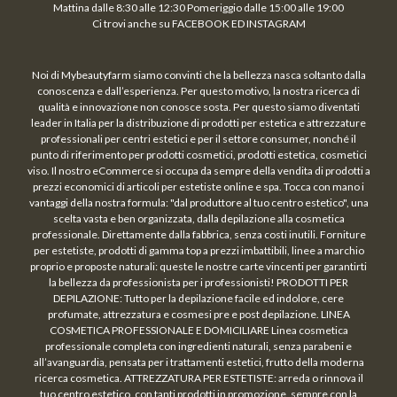
Mattina dalle 8:30 alle 12:30 Pomeriggio dalle 15:00 alle 19:00
Ci trovi anche su FACEBOOK ED INSTAGRAM
Noi di Mybeautyfarm siamo convinti che la bellezza nasca soltanto dalla
conoscenza e dall’esperienza. Per questo motivo, la nostra ricerca di
qualità e innovazione non conosce sosta. Per questo siamo diventati
leader in Italia per la distribuzione di prodotti per estetica e attrezzature
professionali per centri estetici e per il settore consumer, nonché il
punto di riferimento per prodotti cosmetici, prodotti estetica, cosmetici
viso. Il nostro eCommerce si occupa da sempre della vendita di prodotti a
prezzi economici di articoli per estetiste online e spa. Tocca con mano i
vantaggi della nostra formula: "dal produttore al tuo centro estetico", una
scelta vasta e ben organizzata, dalla depilazione alla cosmetica
professionale. Direttamente dalla fabbrica, senza costi inutili. Forniture
per estetiste, prodotti di gamma top a prezzi imbattibili, linee a marchio
proprio e proposte naturali: queste le nostre carte vincenti per garantirti
la bellezza da professionista per i professionisti! PRODOTTI PER
DEPILAZIONE: Tutto per la depilazione facile ed indolore, cere
profumate, attrezzatura e cosmesi pre e post depilazione. LINEA
COSMETICA PROFESSIONALE E DOMICILIARE Linea cosmetica
professionale completa con ingredienti naturali, senza parabeni e
all’avanguardia, pensata per i trattamenti estetici, frutto della moderna
ricerca cosmetica. ATTREZZATURA PER ESTETISTE: arreda o rinnova il
tuo centro estetico, con tanti prodotti in promozione, sempre con la