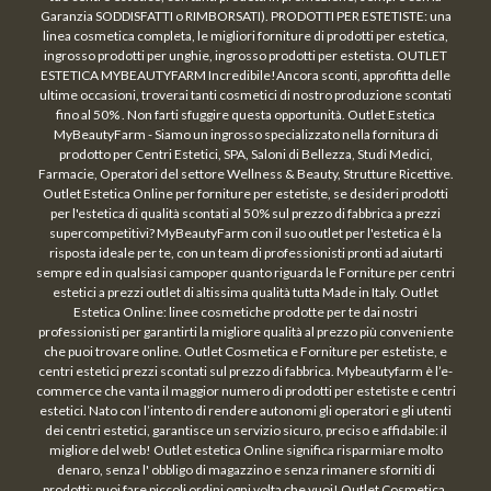
Garanzia SODDISFATTI o RIMBORSATI). PRODOTTI PER ESTETISTE: una
linea cosmetica completa, le migliori forniture di prodotti per estetica,
ingrosso prodotti per unghie, ingrosso prodotti per estetista. OUTLET
ESTETICA MYBEAUTYFARM Incredibile!Ancora sconti, approfitta delle
ultime occasioni, troverai tanti cosmetici di nostro produzione scontati
fino al 50% . Non farti sfuggire questa opportunità. Outlet Estetica
MyBeautyFarm - Siamo un ingrosso specializzato nella fornitura di
prodotto per Centri Estetici, SPA, Saloni di Bellezza, Studi Medici,
Farmacie, Operatori del settore Wellness & Beauty, Strutture Ricettive.
Outlet Estetica Online per forniture per estetiste, se desideri prodotti
per l'estetica di qualità scontati al 50% sul prezzo di fabbrica a prezzi
supercompetitivi? MyBeautyFarm con il suo outlet per l'estetica è la
risposta ideale per te, con un team di professionisti pronti ad aiutarti
sempre ed in qualsiasi campoper quanto riguarda le Forniture per centri
estetici a prezzi outlet di altissima qualità tutta Made in Italy. Outlet
Estetica Online: linee cosmetiche prodotte per te dai nostri
professionisti per garantirti la migliore qualità al prezzo più conveniente
che puoi trovare online. Outlet Cosmetica e Forniture per estetiste, e
centri estetici prezzi scontati sul prezzo di fabbrica. Mybeautyfarm è l’e-
commerce che vanta il maggior numero di prodotti per estetiste e centri
estetici. Nato con l’intento di rendere autonomi gli operatori e gli utenti
dei centri estetici, garantisce un servizio sicuro, preciso e affidabile: il
migliore del web! Outlet estetica Online significa risparmiare molto
denaro, senza l' obbligo di magazzino e senza rimanere sforniti di
prodotti: puoi fare piccoli ordini ogni volta che vuoi! Outlet Cosmetica,