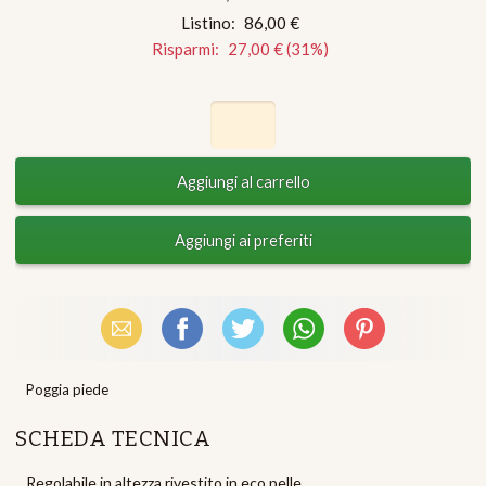
Listino:
86,00 €
Risparmi:
27,00 €
(
31
%)
Email
Facebook
X (Twitter)
WhatsApp
Pinterest
Poggia piede
SCHEDA TECNICA
Regolabile in altezza rivestito in eco pelle