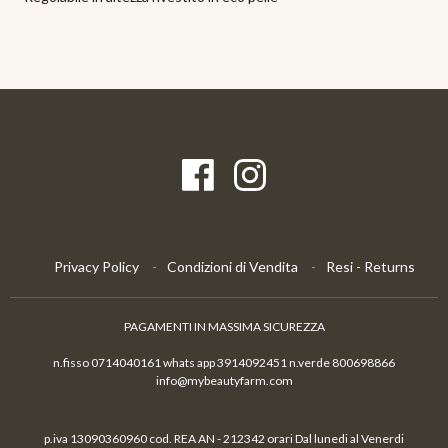
Privacy Policy
Condizioni di Vendita
Resi - Returns
PAGAMENTI IN MASSIMA SICUREZZA
n.fisso 0714040161 whats app 3914092451 n.verde 800698866
info@mybeautyfarm.com
p.iva 13090360960 cod. REA AN - 212342 orari Dal lunedi al Venerdi