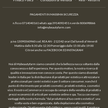
PAGAMENTI IN MASSIMA SICUREZZA
n.fisso 0714040161 whats app 3914092451 n.verde 800698866
info@mybeautyfarm.com
p.iva 13090360960 cod. REA AN - 212342 orari Dal lunedi al Venerdi
Mattina dalle 8:30 alle 12:30 Pomeriggio dalle 15:00 alle 19:00
Ci trovi anche su FACEBOOK ED INSTAGRAM
Noi di Mybeautyfarm siamo convinti che la bellezza nasca soltanto dalla
conoscenza e dall’esperienza. Per questo motivo, la nostra ricerca di
qualità e innovazione non conosce sosta. Per questo siamo diventati
leader in Italia per la distribuzione di prodotti per estetica e attrezzature
professionali per centri estetici e per il settore consumer, nonché il
punto di riferimento per prodotti cosmetici, prodotti estetica, cosmetici
viso. Il nostro eCommerce si occupa da sempre della vendita di prodotti a
prezzi economici di articoli per estetiste online e spa. Tocca con mano i
vantaggi della nostra formula: "dal produttore al tuo centro estetico", una
scelta vasta e ben organizzata, dalla depilazione alla cosmetica
professionale. Direttamente dalla fabbrica, senza costi inutili. Forniture