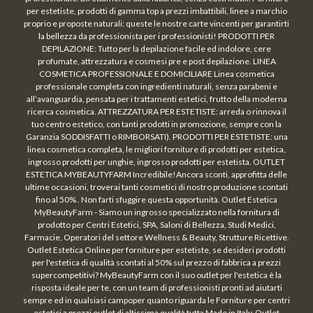
per estetiste, prodotti di gamma top a prezzi imbattibili, linee a marchio
proprio e proposte naturali: queste le nostre carte vincenti per garantirti
la bellezza da professionista per i professionisti! PRODOTTI PER
DEPILAZIONE: Tutto per la depilazione facile ed indolore, cere
profumate, attrezzatura e cosmesi pre e post depilazione. LINEA
COSMETICA PROFESSIONALE E DOMICILIARE Linea cosmetica
professionale completa con ingredienti naturali, senza parabeni e
all’avanguardia, pensata per i trattamenti estetici, frutto della moderna
ricerca cosmetica. ATTREZZATURA PER ESTETISTE: arreda o rinnova il
tuo centro estetico, con tanti prodotti in promozione, sempre con la
Garanzia SODDISFATTI o RIMBORSATI). PRODOTTI PER ESTETISTE: una
linea cosmetica completa, le migliori forniture di prodotti per estetica,
ingrosso prodotti per unghie, ingrosso prodotti per estetista. OUTLET
ESTETICA MYBEAUTYFARM Incredibile!Ancora sconti, approfitta delle
ultime occasioni, troverai tanti cosmetici di nostro produzione scontati
fino al 50% . Non farti sfuggire questa opportunità. Outlet Estetica
MyBeautyFarm - Siamo un ingrosso specializzato nella fornitura di
prodotto per Centri Estetici, SPA, Saloni di Bellezza, Studi Medici,
Farmacie, Operatori del settore Wellness & Beauty, Strutture Ricettive.
Outlet Estetica Online per forniture per estetiste, se desideri prodotti
per l'estetica di qualità scontati al 50% sul prezzo di fabbrica a prezzi
supercompetitivi? MyBeautyFarm con il suo outlet per l'estetica è la
risposta ideale per te, con un team di professionisti pronti ad aiutarti
sempre ed in qualsiasi campoper quanto riguarda le Forniture per centri
estetici a prezzi outlet di altissima qualità tutta Made in Italy. Outlet