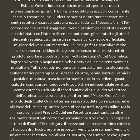
Estetica Online: linee cosmetiche prodotte per te dai nostri
professionisti per garantirti la migliore qualità al prezzo più conveniente
che puoi trovare online. Outlet Cosmetica e Forniture per estetiste, e
centri estetici prezzi scontati sul prezzo di fabbrica. Mybeautyfarm è l’e-
commerce che vanta il maggior numero di prodotti per estetiste e centri
estetici. Nato con l’intento di rendere autonomi gli operatori e gli utenti
dei centri estetici, garantisce un servizio sicuro, preciso e affidabile: il
migliore del web! Outlet estetica Online significa risparmiare molto
denaro, senza l' obbligo di magazzino e senza rimanere sforniti di
prodotti: puoi fare piccoli ordini ogni volta che vuoi! Outlet Cosmetica,
ingrosso dove puoi acquistare ciò che ti serve online e direttamente dal
produttore. Tutti i prodotti monouso per i tuoi trattamenti professionali.
Outlet estetica per tanga lei e lui, fasce, ciabatte, bende, lenzuoli, camici e
pantaloni monouso, maschere formaviso, tute in polietilene, guanti,
ciabatte, copriscarpe monouso e tutto ciò che è indispensabile per il tuo
centro estetico. Parlando di sconti outlet o di saldi outlet nel settore
dell'estetica, spesso si sente citare il termine “Prezzo Outlet“. Nel
mondo degli Outlet Online il termine prezzo outlet ricorre spesso, ed è
alla base dei listini degli articoli venduti presso tutti i negozi Online. Ma in
cosa consiste il Prezzo Outlet per l'estetica e quali vantaggi offre
realmente rispetto al prezzo che normalmente troviamo in un negozio al
di fuori dell’outlet? Per spiegarvi il prezzo outlet dobbiamo prima chiarire
la tipologia di articoli che viene esposta in vendita presso i punti vendita di
un outlet per l'estetica. Noi di MyBeautyFarm, possiamo dire che, a parte