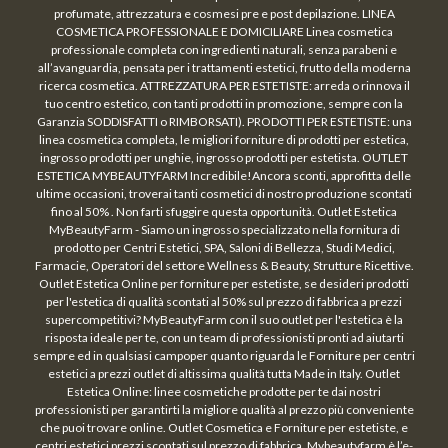
profumate, attrezzatura e cosmesi pre e post depilazione. LINEA
COSMETICA PROFESSIONALE E DOMICILIARE Linea cosmetica
professionale completa con ingredienti naturali, senza parabeni e
all’avanguardia, pensata per i trattamenti estetici, frutto della moderna
ricerca cosmetica. ATTREZZATURA PER ESTETISTE: arreda o rinnova il
tuo centro estetico, con tanti prodotti in promozione, sempre con la
Garanzia SODDISFATTI o RIMBORSATI). PRODOTTI PER ESTETISTE: una
linea cosmetica completa, le migliori forniture di prodotti per estetica,
ingrosso prodotti per unghie, ingrosso prodotti per estetista. OUTLET
ESTETICA MYBEAUTYFARM Incredibile!Ancora sconti, approfitta delle
ultime occasioni, troverai tanti cosmetici di nostro produzione scontati
fino al 50% . Non farti sfuggire questa opportunità. Outlet Estetica
MyBeautyFarm - Siamo un ingrosso specializzato nella fornitura di
prodotto per Centri Estetici, SPA, Saloni di Bellezza, Studi Medici,
Farmacie, Operatori del settore Wellness & Beauty, Strutture Ricettive.
Outlet Estetica Online per forniture per estetiste, se desideri prodotti
per l'estetica di qualità scontati al 50% sul prezzo di fabbrica a prezzi
supercompetitivi? MyBeautyFarm con il suo outlet per l'estetica è la
risposta ideale per te, con un team di professionisti pronti ad aiutarti
sempre ed in qualsiasi campoper quanto riguarda le Forniture per centri
estetici a prezzi outlet di altissima qualità tutta Made in Italy. Outlet
Estetica Online: linee cosmetiche prodotte per te dai nostri
professionisti per garantirti la migliore qualità al prezzo più conveniente
che puoi trovare online. Outlet Cosmetica e Forniture per estetiste, e
centri estetici prezzi scontati sul prezzo di fabbrica. Mybeautyfarm è l’e-