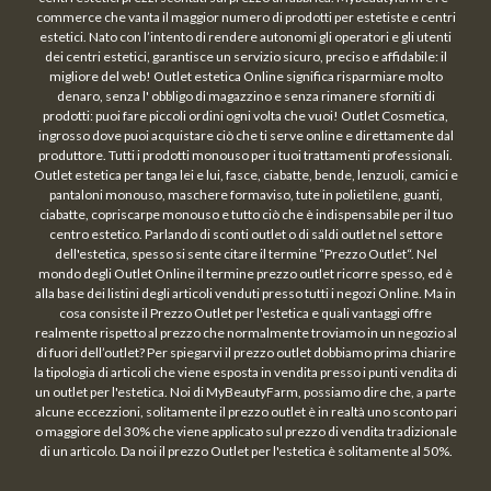
commerce che vanta il maggior numero di prodotti per estetiste e centri
estetici. Nato con l’intento di rendere autonomi gli operatori e gli utenti
dei centri estetici, garantisce un servizio sicuro, preciso e affidabile: il
migliore del web! Outlet estetica Online significa risparmiare molto
denaro, senza l' obbligo di magazzino e senza rimanere sforniti di
prodotti: puoi fare piccoli ordini ogni volta che vuoi! Outlet Cosmetica,
ingrosso dove puoi acquistare ciò che ti serve online e direttamente dal
produttore. Tutti i prodotti monouso per i tuoi trattamenti professionali.
Outlet estetica per tanga lei e lui, fasce, ciabatte, bende, lenzuoli, camici e
pantaloni monouso, maschere formaviso, tute in polietilene, guanti,
ciabatte, copriscarpe monouso e tutto ciò che è indispensabile per il tuo
centro estetico. Parlando di sconti outlet o di saldi outlet nel settore
dell'estetica, spesso si sente citare il termine “Prezzo Outlet“. Nel
mondo degli Outlet Online il termine prezzo outlet ricorre spesso, ed è
alla base dei listini degli articoli venduti presso tutti i negozi Online. Ma in
cosa consiste il Prezzo Outlet per l'estetica e quali vantaggi offre
realmente rispetto al prezzo che normalmente troviamo in un negozio al
di fuori dell’outlet? Per spiegarvi il prezzo outlet dobbiamo prima chiarire
la tipologia di articoli che viene esposta in vendita presso i punti vendita di
un outlet per l'estetica. Noi di MyBeautyFarm, possiamo dire che, a parte
alcune eccezzioni, solitamente il prezzo outlet è in realtà uno sconto pari
o maggiore del 30% che viene applicato sul prezzo di vendita tradizionale
di un articolo. Da noi il prezzo Outlet per l'estetica è solitamente al 50%.