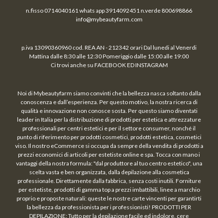
n.fisso 0714040161 whats app 3914092451 n.verde 800698866
info@mybeautyfarm.com
p.iva 13090360960 cod. REA AN - 212342 orari Dal lunedi al Venerdi
Mattina dalle 8:30 alle 12:30 Pomeriggio dalle 15:00 alle 19:00
Ci trovi anche su FACEBOOK ED INSTAGRAM
Noi di Mybeautyfarm siamo convinti che la bellezza nasca soltanto dalla
conoscenza e dall’esperienza. Per questo motivo, la nostra ricerca di
qualità e innovazione non conosce sosta. Per questo siamo diventati
leader in Italia per la distribuzione di prodotti per estetica e attrezzature
professionali per centri estetici e per il settore consumer, nonché il
punto di riferimento per prodotti cosmetici, prodotti estetica, cosmetici
viso. Il nostro eCommerce si occupa da sempre della vendita di prodotti a
prezzi economici di articoli per estetiste online e spa. Tocca con mano i
vantaggi della nostra formula: "dal produttore al tuo centro estetico", una
scelta vasta e ben organizzata, dalla depilazione alla cosmetica
professionale. Direttamente dalla fabbrica, senza costi inutili. Forniture
per estetiste, prodotti di gamma top a prezzi imbattibili, linee a marchio
proprio e proposte naturali: queste le nostre carte vincenti per garantirti
la bellezza da professionista per i professionisti! PRODOTTI PER
DEPILAZIONE: Tutto per la depilazione facile ed indolore, cere