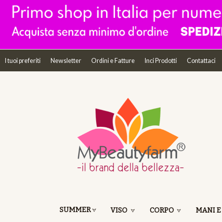
I tuoi preferiti
Newsletter
Ordini e Fatture
Inci Prodotti
Contattaci
SUMMER
VISO
CORPO
MANI E