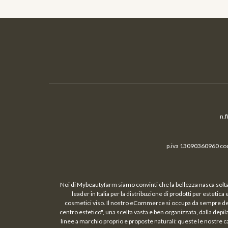
n.
p.iva 13090360960 cod.
Noi di Mybeautyfarm siamo convinti che la bellezza nasca solta
leader in Italia per la distribuzione di prodotti per estetic
cosmetici viso. Il nostro eCommerce si occupa da sempre della 
centro estetico", una scelta vasta e ben organizzata, dalla depil
linee a marchio proprio e proposte naturali: queste le nostre c