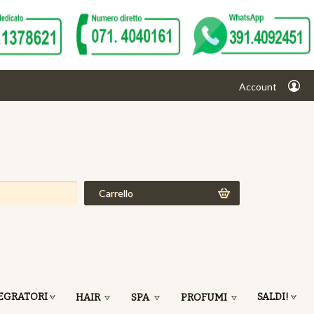
Account
Carrello
EGRATORI
SALDI!
HAIR
SPA
PROFUMI