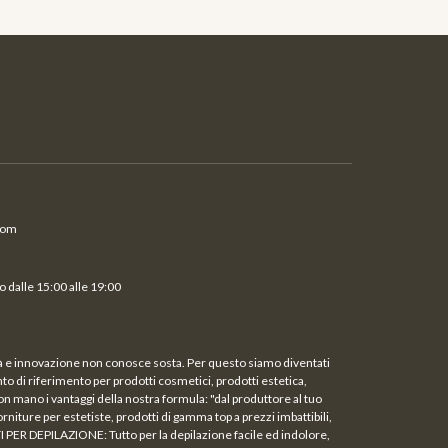
com
 dalle 15:00 alle 19:00
ità e innovazione non conosce sosta. Per questo siamo diventati
unto di riferimento per prodotti cosmetici, prodotti estetica,
on mano i vantaggi della nostra formula: "dal produttore al tuo
rniture per estetiste, prodotti di gamma top a prezzi imbattibili,
TI PER DEPILAZIONE: Tutto per la depilazione facile ed indolore,