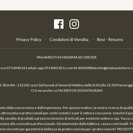
Privacy Policy
Condizioni di Vendita
Resi - Returns
PAGAMENTI IN MASSIMA SICUREZZA
fisso 0714040161 whats app 3914092451 n.verde 800698866 info@mybeautyfarm.
 REA AN - 212342 orari Dal lunedi al Venerdi Mattina dalle 8:30 alle 12:30 Pomeriggio
Ci trovi anche su FACEBOOK ED INSTAGRAM
nto dalla conoscenza e dall’esperienza. Per questo motivo, la nostra ricerca di qual
a e attrezzature professionali per centri estetici e per il settore consumer, nonché il p
vendita di prodotti a prezzi economici di articoli per estetiste online e spa. Tocca c
azione alla cosmetica professionale. Direttamente dalla fabbrica, senza costi inutili. Fo
arte vincenti per garantirti la bellezza da professionista per i professionisti! PRODOT