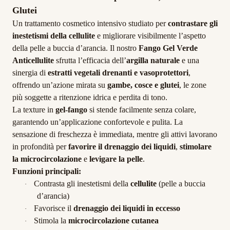
Glutei
Un trattamento cosmetico intensivo studiato per
contrastare gli
inestetismi della cellulite
e migliorare visibilmente l’aspetto
della pelle a buccia d’arancia. Il nostro
Fango Gel Verde
Anticellulite
sfrutta l’efficacia dell’
argilla naturale
e una
sinergia di
estratti vegetali drenanti e vasoprotettori
,
offrendo un’azione mirata su
gambe, cosce e glutei
, le zone
più soggette a ritenzione idrica e perdita di tono.
La texture in
gel-fango
si stende facilmente senza colare,
garantendo un’applicazione confortevole e pulita. La
sensazione di freschezza è immediata, mentre gli attivi lavorano
in profondità per
favorire il drenaggio dei liquidi
,
stimolare
la microcircolazione
e
levigare la pelle
.
Funzioni principali:
Contrasta gli inestetismi della
cellulite
(pelle a buccia
·
d’arancia)
Favorisce il
drenaggio dei liquidi in eccesso
·
Stimola la
microcircolazione cutanea
·