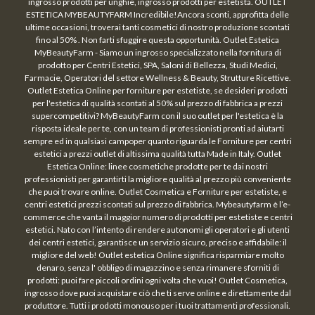
ingrosso prodotti per unghie, ingrosso prodotti per estetista. OUTLET
ESTETICA MYBEAUTYFARM Incredibile!Ancora sconti, approfitta delle
ultime occasioni, troverai tanti cosmetici di nostro produzione scontati
fino al 50% . Non farti sfuggire questa opportunità. Outlet Estetica
MyBeautyFarm - Siamo un ingrosso specializzato nella fornitura di
prodotto per Centri Estetici, SPA, Saloni di Bellezza, Studi Medici,
Farmacie, Operatori del settore Wellness & Beauty, Strutture Ricettive.
Outlet Estetica Online per forniture per estetiste, se desideri prodotti
per l'estetica di qualità scontati al 50% sul prezzo di fabbrica a prezzi
supercompetitivi? MyBeautyFarm con il suo outlet per l'estetica è la
risposta ideale per te, con un team di professionisti pronti ad aiutarti
sempre ed in qualsiasi campoper quanto riguarda le Forniture per centri
estetici a prezzi outlet di altissima qualità tutta Made in Italy. Outlet
Estetica Online: linee cosmetiche prodotte per te dai nostri
professionisti per garantirti la migliore qualità al prezzo più conveniente
che puoi trovare online. Outlet Cosmetica e Forniture per estetiste, e
centri estetici prezzi scontati sul prezzo di fabbrica. Mybeautyfarm è l’e-
commerce che vanta il maggior numero di prodotti per estetiste e centri
estetici. Nato con l’intento di rendere autonomi gli operatori e gli utenti
dei centri estetici, garantisce un servizio sicuro, preciso e affidabile: il
migliore del web! Outlet estetica Online significa risparmiare molto
denaro, senza l' obbligo di magazzino e senza rimanere sforniti di
prodotti: puoi fare piccoli ordini ogni volta che vuoi! Outlet Cosmetica,
ingrosso dove puoi acquistare ciò che ti serve online e direttamente dal
produttore. Tutti i prodotti monouso per i tuoi trattamenti professionali.