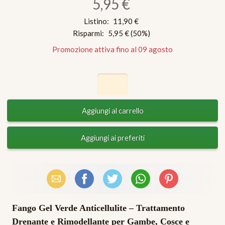
5,95 €
Listino:
11,90 €
Risparmi:
5,95 €
(
50
%)
Promozione attiva fino al 09 agosto
Email
Facebook
X (Twitter)
WhatsApp
Pinterest
Fango Gel Verde Anticellulite – Trattamento
Drenante e Rimodellante per Gambe, Cosce e