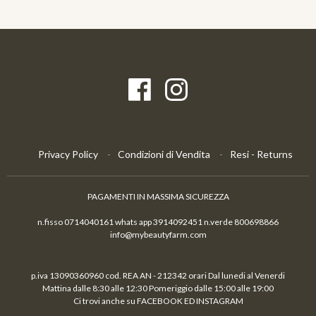
Privacy Policy
Condizioni di Vendita
Resi - Returns
PAGAMENTI IN MASSIMA SICUREZZA
n.fisso 0714040161 whats app 3914092451 n.verde 800698866
info@mybeautyfarm.com
p.iva 13090360960 cod. REA AN - 212342 orari Dal lunedi al Venerdi
Mattina dalle 8:30 alle 12:30 Pomeriggio dalle 15:00 alle 19:00
Ci trovi anche su FACEBOOK ED INSTAGRAM