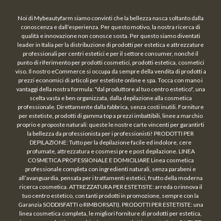
Noi di Mybeautyfarm siamo convinti che la bellezza nasca soltanto dalla
conoscenza e dall’esperienza. Per questo motivo, la nostra ricerca di
qualità e innovazione non conosce sosta. Per questo siamo diventati
leader in Italia per la distribuzione di prodotti per estetica e attrezzature
professionali per centri estetici e per il settore consumer, nonché il
punto di riferimento per prodotti cosmetici, prodotti estetica, cosmetici
viso. Il nostro eCommerce si occupa da sempre della vendita di prodotti a
prezzi economici di articoli per estetiste online e spa. Tocca con mano i
vantaggi della nostra formula: "dal produttore al tuo centro estetico", una
scelta vasta e ben organizzata, dalla depilazione alla cosmetica
professionale. Direttamente dalla fabbrica, senza costi inutili. Forniture
per estetiste, prodotti di gamma top a prezzi imbattibili, linee a marchio
proprio e proposte naturali: queste le nostre carte vincenti per garantirti
la bellezza da professionista per i professionisti! PRODOTTI PER
DEPILAZIONE: Tutto per la depilazione facile ed indolore, cere
profumate, attrezzatura e cosmesi pre e post depilazione. LINEA
COSMETICA PROFESSIONALE E DOMICILIARE Linea cosmetica
professionale completa con ingredienti naturali, senza parabeni e
all’avanguardia, pensata per i trattamenti estetici, frutto della moderna
ricerca cosmetica. ATTREZZATURA PER ESTETISTE: arreda o rinnova il
tuo centro estetico, con tanti prodotti in promozione, sempre con la
Garanzia SODDISFATTI o RIMBORSATI). PRODOTTI PER ESTETISTE: una
linea cosmetica completa, le migliori forniture di prodotti per estetica,