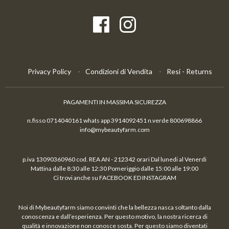
Privacy Policy
Condizioni di Vendita
Resi - Returns
PAGAMENTI IN MASSIMA SICUREZZA
n.fisso 0714040161 whats app 3914092451 n.verde 800698866
info@mybeautyfarm.com
p.iva 13090360960 cod. REA AN - 212342 orari Dal lunedi al Venerdi
Mattina dalle 8:30 alle 12:30 Pomeriggio dalle 15:00 alle 19:00
Ci trovi anche su FACEBOOK ED INSTAGRAM
Noi di Mybeautyfarm siamo convinti che la bellezza nasca soltanto dalla
conoscenza e dall’esperienza. Per questo motivo, la nostra ricerca di
qualità e innovazione non conosce sosta. Per questo siamo diventati