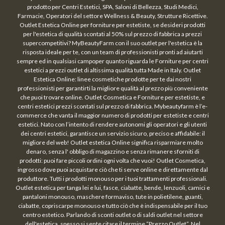
prodotto per Centri Estetici, SPA, Saloni di Bellezza, Studi Medici,
Farmacie, Operatori del settore Wellness & Beauty, Strutture Ricettive.
Outlet Estetica Online per forniture per estetiste, se desideri prodotti
per l'estetica di qualità scontati al 50% sul prezzo di fabbrica a prezzi
supercompetitivi? MyBeautyFarm con il suo outlet per l'estetica è la
risposta ideale per te, con un team di professionisti pronti ad aiutarti
sempre ed in qualsiasi campoper quanto riguarda le Forniture per centri
estetici a prezzi outlet di altissima qualità tutta Made in Italy. Outlet
Estetica Online: linee cosmetiche prodotte per te dai nostri
professionisti per garantirti la migliore qualità al prezzo più conveniente
che puoi trovare online. Outlet Cosmetica e Forniture per estetiste, e
centri estetici prezzi scontati sul prezzo di fabbrica. Mybeautyfarm è l’e-
commerce che vanta il maggior numero di prodotti per estetiste e centri
estetici. Nato con l’intento di rendere autonomi gli operatori e gli utenti
dei centri estetici, garantisce un servizio sicuro, preciso e affidabile: il
migliore del web! Outlet estetica Online significa risparmiare molto
denaro, senza l' obbligo di magazzino e senza rimanere sforniti di
prodotti: puoi fare piccoli ordini ogni volta che vuoi! Outlet Cosmetica,
ingrosso dove puoi acquistare ciò che ti serve online e direttamente dal
produttore. Tutti i prodotti monouso per i tuoi trattamenti professionali.
Outlet estetica per tanga lei e lui, fasce, ciabatte, bende, lenzuoli, camici e
pantaloni monouso, maschere formaviso, tute in polietilene, guanti,
ciabatte, copriscarpe monouso e tutto ciò che è indispensabile per il tuo
centro estetico. Parlando di sconti outlet o di saldi outlet nel settore
dell'estetica, spesso si sente citare il termine “Prezzo Outlet“. Nel