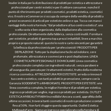
leader in Italia per la distribuzione di prodotti per estetica e attrezzature
professionali per centri estetici e per il settore consumer, nonché il
punto di riferimento per prodotti cosmetici, prodotti estetica, cosmetici
viso. Il nostro eCommerce si occupa da sempre della vendita di prodotti a
prezzi economici di articoli per estetiste online e spa. Tocca con mano i
vantaggi della nostra formula: "dal produttore al tuo centro estetico", una
scelta vasta e ben organizzata, dalla depilazione alla cosmetica
professionale. Direttamente dalla fabbrica, senza costi inutili. Forniture
per estetiste, prodotti di gamma top a prezzi imbattibili, linee a marchio
proprio e proposte naturali: queste le nostre carte vincenti per garantirti
la bellezza da professionista per i professionisti! PRODOTTI PER
DEPILAZIONE: Tutto per la depilazione facile ed indolore, cere
profumate, attrezzatura e cosmesi pre e post depilazione. LINEA
COSMETICA PROFESSIONALE E DOMICILIARE Linea cosmetica
professionale completa con ingredienti naturali, senza parabeni e
all’avanguardia, pensata per i trattamenti estetici, frutto della moderna
ricerca cosmetica. ATTREZZATURA PER ESTETISTE: arreda o rinnova il
tuo centro estetico, con tanti prodotti in promozione, sempre con la
Garanzia SODDISFATTI o RIMBORSATI). PRODOTTI PER ESTETISTE: una
linea cosmetica completa, le migliori forniture di prodotti per estetica,
ingrosso prodotti per unghie, ingrosso prodotti per estetista. OUTLET
ESTETICA MYBEAUTYFARM Incredibile!Ancora sconti, approfitta delle
ultime occasioni, troverai tanti cosmetici di nostro produzione scontati
fino al 50% . Non farti sfuggire questa opportunità. Outlet Estetica
MyBeautyFarm - Siamo un ingrosso specializzato nella fornitura di