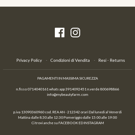
Privacy Policy
Condizioni di Vendita
Resi - Returns
PAGAMENTI IN MASSIMA SICUREZZA
n.fisso 0714040161 whats app 3914092451 n.verde 800698866
info@mybeautyfarm.com
p.iva 13090360960 cod. REA AN - 212342 orari Dal lunedi al Venerdi
Mattina dalle 8:30 alle 12:30 Pomeriggio dalle 15:00 alle 19:00
Ci trovi anche su FACEBOOK ED INSTAGRAM