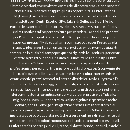
ESTETICA MYBEAUTYFARM Incredibile!Ancora sconti, approfitta delle
ultime occasioni, troverai tanti cosmetici di nostro produzione scontati
fino al 50% . Non farti sfuggire questa opportunità. Outlet Estetica
MyBeautyFarm - Siamo un ingrosso specializzato nella fornitura di
prodotto per Centri Estetici, SPA, Saloni di Bellezza, Studi Medici,
Farmacie, Operatori del settore Wellness & Beauty, Strutture Ricettive.
Outlet Estetica Online per forniture per estetiste, se desideri prodotti
per l'estetica di qualità scontati al 50% sul prezzo di fabbrica a prezzi
supercompetitivi? MyBeautyFarm con il suo outlet per l'estetica è la
risposta ideale per te, con un team di professionisti pronti ad aiutarti
sempre ed in qualsiasi campoper quanto riguarda le Forniture per centri
estetici a prezzi outlet di altissima qualità tutta Made in Italy. Outlet
Estetica Online: linee cosmetiche prodotte per te dai nostri
professionisti per garantirti la migliore qualità al prezzo più conveniente
che puoi trovare online. Outlet Cosmetica e Forniture per estetiste, e
centri estetici prezzi scontati sul prezzo di fabbrica. Mybeautyfarm è l’e-
commerce che vanta il maggior numero di prodotti per estetiste e centri
estetici. Nato con l’intento di rendere autonomi gli operatori e gli utenti
dei centri estetici, garantisce un servizio sicuro, preciso e affidabile: il
migliore del web! Outlet estetica Online significa risparmiare molto
denaro, senza l' obbligo di magazzino e senza rimanere sforniti di
prodotti: puoi fare piccoli ordini ogni volta che vuoi! Outlet Cosmetica,
ingrosso dove puoi acquistare ciò che ti serve online e direttamente dal
produttore. Tutti i prodotti monouso per i tuoi trattamenti professionali.
Outlet estetica per tanga lei e lui, fasce, ciabatte, bende, lenzuoli, camici e