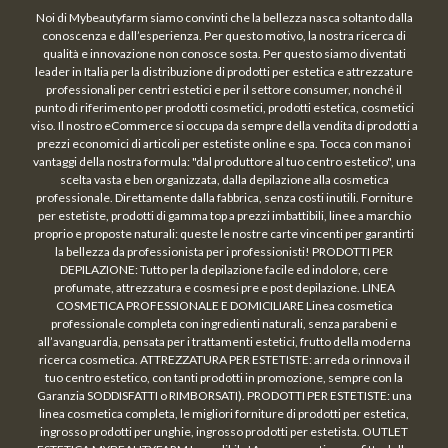
Noi di Mybeautyfarm siamo convinti che la bellezza nasca soltanto dalla
conoscenza e dall’esperienza. Per questo motivo, la nostra ricerca di
qualità e innovazione non conosce sosta. Per questo siamo diventati
leader in Italia per la distribuzione di prodotti per estetica e attrezzature
professionali per centri estetici e per il settore consumer, nonché il
punto di riferimento per prodotti cosmetici, prodotti estetica, cosmetici
viso. Il nostro eCommerce si occupa da sempre della vendita di prodotti a
prezzi economici di articoli per estetiste online e spa. Tocca con mano i
vantaggi della nostra formula: "dal produttore al tuo centro estetico", una
scelta vasta e ben organizzata, dalla depilazione alla cosmetica
professionale. Direttamente dalla fabbrica, senza costi inutili. Forniture
per estetiste, prodotti di gamma top a prezzi imbattibili, linee a marchio
proprio e proposte naturali: queste le nostre carte vincenti per garantirti
la bellezza da professionista per i professionisti! PRODOTTI PER
DEPILAZIONE: Tutto per la depilazione facile ed indolore, cere
profumate, attrezzatura e cosmesi pre e post depilazione. LINEA
COSMETICA PROFESSIONALE E DOMICILIARE Linea cosmetica
professionale completa con ingredienti naturali, senza parabeni e
all’avanguardia, pensata per i trattamenti estetici, frutto della moderna
ricerca cosmetica. ATTREZZATURA PER ESTETISTE: arreda o rinnova il
tuo centro estetico, con tanti prodotti in promozione, sempre con la
Garanzia SODDISFATTI o RIMBORSATI). PRODOTTI PER ESTETISTE: una
linea cosmetica completa, le migliori forniture di prodotti per estetica,
ingrosso prodotti per unghie, ingrosso prodotti per estetista. OUTLET