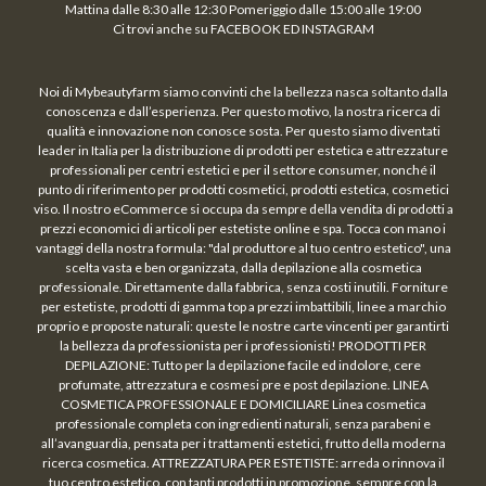
Mattina dalle 8:30 alle 12:30 Pomeriggio dalle 15:00 alle 19:00
Ci trovi anche su FACEBOOK ED INSTAGRAM
Noi di Mybeautyfarm siamo convinti che la bellezza nasca soltanto dalla
conoscenza e dall’esperienza. Per questo motivo, la nostra ricerca di
qualità e innovazione non conosce sosta. Per questo siamo diventati
leader in Italia per la distribuzione di prodotti per estetica e attrezzature
professionali per centri estetici e per il settore consumer, nonché il
punto di riferimento per prodotti cosmetici, prodotti estetica, cosmetici
viso. Il nostro eCommerce si occupa da sempre della vendita di prodotti a
prezzi economici di articoli per estetiste online e spa. Tocca con mano i
vantaggi della nostra formula: "dal produttore al tuo centro estetico", una
scelta vasta e ben organizzata, dalla depilazione alla cosmetica
professionale. Direttamente dalla fabbrica, senza costi inutili. Forniture
per estetiste, prodotti di gamma top a prezzi imbattibili, linee a marchio
proprio e proposte naturali: queste le nostre carte vincenti per garantirti
la bellezza da professionista per i professionisti! PRODOTTI PER
DEPILAZIONE: Tutto per la depilazione facile ed indolore, cere
profumate, attrezzatura e cosmesi pre e post depilazione. LINEA
COSMETICA PROFESSIONALE E DOMICILIARE Linea cosmetica
professionale completa con ingredienti naturali, senza parabeni e
all’avanguardia, pensata per i trattamenti estetici, frutto della moderna
ricerca cosmetica. ATTREZZATURA PER ESTETISTE: arreda o rinnova il
tuo centro estetico, con tanti prodotti in promozione, sempre con la