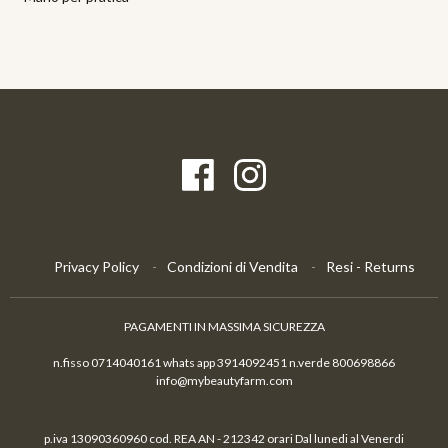
Privacy Policy
Condizioni di Vendita
Resi - Returns
PAGAMENTI IN MASSIMA SICUREZZA
n.fisso 0714040161 whats app 3914092451 n.verde 800698866
info@mybeautyfarm.com
p.iva 13090360960 cod. REA AN - 212342 orari Dal lunedi al Venerdi