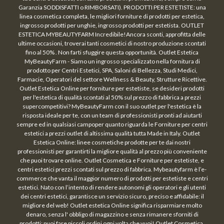
Garanzia SODDISFATTI o RIMBORSATI). PRODOTTI PER ESTETISTE: una
linea cosmetica completa, le migliori forniture di prodotti per estetica,
ingrosso prodotti per unghie, ingrosso prodotti per estetista. OUTLET
ESTETICA MYBEAUTYFARM Incredibile!Ancora sconti, approfitta delle
ultime occasioni, troverai tanti cosmetici di nostro produzione scontati
fino al 50% . Non farti sfuggire questa opportunità. Outlet Estetica
MyBeautyFarm - Siamo un ingrosso specializzato nella fornitura di
prodotto per Centri Estetici, SPA, Saloni di Bellezza, Studi Medici,
Farmacie, Operatori del settore Wellness & Beauty, Strutture Ricettive.
Outlet Estetica Online per forniture per estetiste, se desideri prodotti
per l'estetica di qualità scontati al 50% sul prezzo di fabbrica a prezzi
supercompetitivi? MyBeautyFarm con il suo outlet per l'estetica è la
risposta ideale per te, con un team di professionisti pronti ad aiutarti
sempre ed in qualsiasi campoper quanto riguarda le Forniture per centri
estetici a prezzi outlet di altissima qualità tutta Made in Italy. Outlet
Estetica Online: linee cosmetiche prodotte per te dai nostri
professionisti per garantirti la migliore qualità al prezzo più conveniente
che puoi trovare online. Outlet Cosmetica e Forniture per estetiste, e
centri estetici prezzi scontati sul prezzo di fabbrica. Mybeautyfarm è l’e-
commerce che vanta il maggior numero di prodotti per estetiste e centri
estetici. Nato con l’intento di rendere autonomi gli operatori e gli utenti
dei centri estetici, garantisce un servizio sicuro, preciso e affidabile: il
migliore del web! Outlet estetica Online significa risparmiare molto
denaro, senza l' obbligo di magazzino e senza rimanere sforniti di
prodotti: puoi fare piccoli ordini ogni volta che vuoi! Outlet Cosmetica,