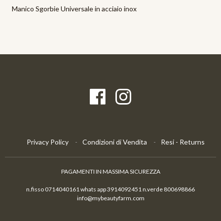
Manico Sgorbie Universale in acciaio inox
Privacy Policy
Condizioni di Vendita
Resi - Returns
PAGAMENTI IN MASSIMA SICUREZZA
n.fisso 0714040161 whats app 3914092451 n.verde 800698866
info@mybeautyfarm.com