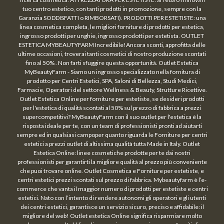
tuo centro estetico, con tanti prodotti in promozione, sempre con la
Garanzia SODDISFATTI o RIMBORSATI). PRODOTTI PER ESTETISTE: una
linea cosmetica completa, le migliori forniture di prodotti per estetica,
ingrosso prodotti per unghie, ingrosso prodotti per estetista. OUTLET
ESTETICA MYBEAUTYFARM Incredibile!Ancora sconti, approfitta delle
ultime occasioni, troverai tanti cosmetici di nostro produzione scontati
fino al 50% . Non farti sfuggire questa opportunità. Outlet Estetica
MyBeautyFarm - Siamo un ingrosso specializzato nella fornitura di
prodotto per Centri Estetici, SPA, Saloni di Bellezza, Studi Medici,
Farmacie, Operatori del settore Wellness & Beauty, Strutture Ricettive.
Outlet Estetica Online per forniture per estetiste, se desideri prodotti
per l'estetica di qualità scontati al 50% sul prezzo di fabbrica a prezzi
supercompetitivi? MyBeautyFarm con il suo outlet per l'estetica è la
risposta ideale per te, con un team di professionisti pronti ad aiutarti
sempre ed in qualsiasi campoper quanto riguarda le Forniture per centri
estetici a prezzi outlet di altissima qualità tutta Made in Italy. Outlet
Estetica Online: linee cosmetiche prodotte per te dai nostri
professionisti per garantirti la migliore qualità al prezzo più conveniente
che puoi trovare online. Outlet Cosmetica e Forniture per estetiste, e
centri estetici prezzi scontati sul prezzo di fabbrica. Mybeautyfarm è l’e-
commerce che vanta il maggior numero di prodotti per estetiste e centri
estetici. Nato con l’intento di rendere autonomi gli operatori e gli utenti
dei centri estetici, garantisce un servizio sicuro, preciso e affidabile: il
migliore del web! Outlet estetica Online significa risparmiare molto