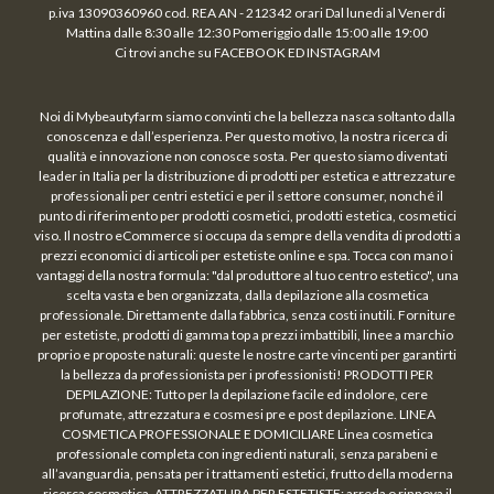
p.iva 13090360960 cod. REA AN - 212342 orari Dal lunedi al Venerdi
Mattina dalle 8:30 alle 12:30 Pomeriggio dalle 15:00 alle 19:00
Ci trovi anche su FACEBOOK ED INSTAGRAM
Noi di Mybeautyfarm siamo convinti che la bellezza nasca soltanto dalla
conoscenza e dall’esperienza. Per questo motivo, la nostra ricerca di
qualità e innovazione non conosce sosta. Per questo siamo diventati
leader in Italia per la distribuzione di prodotti per estetica e attrezzature
professionali per centri estetici e per il settore consumer, nonché il
punto di riferimento per prodotti cosmetici, prodotti estetica, cosmetici
viso. Il nostro eCommerce si occupa da sempre della vendita di prodotti a
prezzi economici di articoli per estetiste online e spa. Tocca con mano i
vantaggi della nostra formula: "dal produttore al tuo centro estetico", una
scelta vasta e ben organizzata, dalla depilazione alla cosmetica
professionale. Direttamente dalla fabbrica, senza costi inutili. Forniture
per estetiste, prodotti di gamma top a prezzi imbattibili, linee a marchio
proprio e proposte naturali: queste le nostre carte vincenti per garantirti
la bellezza da professionista per i professionisti! PRODOTTI PER
DEPILAZIONE: Tutto per la depilazione facile ed indolore, cere
profumate, attrezzatura e cosmesi pre e post depilazione. LINEA
COSMETICA PROFESSIONALE E DOMICILIARE Linea cosmetica
professionale completa con ingredienti naturali, senza parabeni e
all’avanguardia, pensata per i trattamenti estetici, frutto della moderna
ricerca cosmetica. ATTREZZATURA PER ESTETISTE: arreda o rinnova il