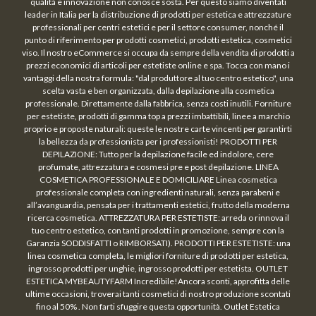
qualità e innovazione non conosce sosta. Per questo siamo diventati
leader in Italia per la distribuzione di prodotti per estetica e attrezzature
professionali per centri estetici e per il settore consumer, nonché il
punto di riferimento per prodotti cosmetici, prodotti estetica, cosmetici
viso. Il nostro eCommerce si occupa da sempre della vendita di prodotti a
prezzi economici di articoli per estetiste online e spa. Tocca con mano i
vantaggi della nostra formula: "dal produttore al tuo centro estetico", una
scelta vasta e ben organizzata, dalla depilazione alla cosmetica
professionale. Direttamente dalla fabbrica, senza costi inutili. Forniture
per estetiste, prodotti di gamma top a prezzi imbattibili, linee a marchio
proprio e proposte naturali: queste le nostre carte vincenti per garantirti
la bellezza da professionista per i professionisti! PRODOTTI PER
DEPILAZIONE: Tutto per la depilazione facile ed indolore, cere
profumate, attrezzatura e cosmesi pre e post depilazione. LINEA
COSMETICA PROFESSIONALE E DOMICILIARE Linea cosmetica
professionale completa con ingredienti naturali, senza parabeni e
all’avanguardia, pensata per i trattamenti estetici, frutto della moderna
ricerca cosmetica. ATTREZZATURA PER ESTETISTE: arreda o rinnova il
tuo centro estetico, con tanti prodotti in promozione, sempre con la
Garanzia SODDISFATTI o RIMBORSATI). PRODOTTI PER ESTETISTE: una
linea cosmetica completa, le migliori forniture di prodotti per estetica,
ingrosso prodotti per unghie, ingrosso prodotti per estetista. OUTLET
ESTETICA MYBEAUTYFARM Incredibile!Ancora sconti, approfitta delle
ultime occasioni, troverai tanti cosmetici di nostro produzione scontati
fino al 50% . Non farti sfuggire questa opportunità. Outlet Estetica