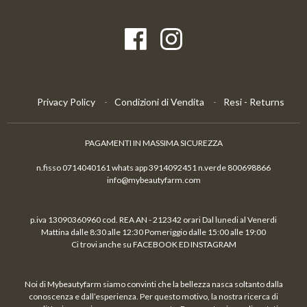
Privacy Policy
Condizioni di Vendita
Resi - Returns
PAGAMENTI IN MASSIMA SICUREZZA
n.fisso 0714040161 whats app 3914092451 n.verde 800698866
info@mybeautyfarm.com
p.iva 13090360960 cod. REA AN - 212342 orari Dal lunedi al Venerdi
Mattina dalle 8:30 alle 12:30 Pomeriggio dalle 15:00 alle 19:00
Ci trovi anche su FACEBOOK ED INSTAGRAM
Noi di Mybeautyfarm siamo convinti che la bellezza nasca soltanto dalla
conoscenza e dall’esperienza. Per questo motivo, la nostra ricerca di