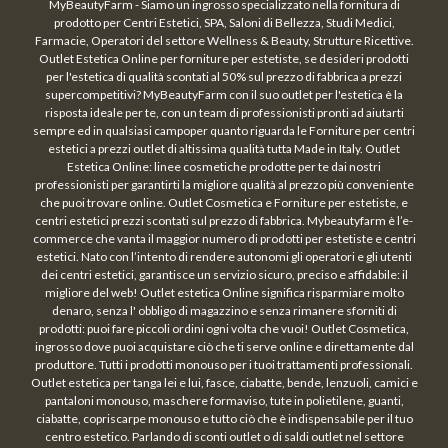
MyBeautyFarm - Siamo un ingrosso specializzato nella fornitura di
prodotto per Centri Estetici, SPA, Saloni di Bellezza, Studi Medici,
Farmacie, Operatori del settore Wellness & Beauty, Strutture Ricettive.
Outlet Estetica Online per forniture per estetiste, se desideri prodotti
per l'estetica di qualità scontati al 50% sul prezzo di fabbrica a prezzi
supercompetitivi? MyBeautyFarm con il suo outlet per l'estetica è la
risposta ideale per te, con un team di professionisti pronti ad aiutarti
sempre ed in qualsiasi campoper quanto riguarda le Forniture per centri
estetici a prezzi outlet di altissima qualità tutta Made in Italy. Outlet
Estetica Online: linee cosmetiche prodotte per te dai nostri
professionisti per garantirti la migliore qualità al prezzo più conveniente
che puoi trovare online. Outlet Cosmetica e Forniture per estetiste, e
centri estetici prezzi scontati sul prezzo di fabbrica. Mybeautyfarm è l’e-
commerce che vanta il maggior numero di prodotti per estetiste e centri
estetici. Nato con l’intento di rendere autonomi gli operatori e gli utenti
dei centri estetici, garantisce un servizio sicuro, preciso e affidabile: il
migliore del web! Outlet estetica Online significa risparmiare molto
denaro, senza l' obbligo di magazzino e senza rimanere sforniti di
prodotti: puoi fare piccoli ordini ogni volta che vuoi! Outlet Cosmetica,
ingrosso dove puoi acquistare ciò che ti serve online e direttamente dal
produttore. Tutti i prodotti monouso per i tuoi trattamenti professionali.
Outlet estetica per tanga lei e lui, fasce, ciabatte, bende, lenzuoli, camici e
pantaloni monouso, maschere formaviso, tute in polietilene, guanti,
ciabatte, copriscarpe monouso e tutto ciò che è indispensabile per il tuo
centro estetico. Parlando di sconti outlet o di saldi outlet nel settore