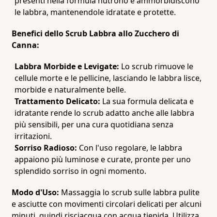
presenti nella formula nutrono e ammorbidiscono
le labbra, mantenendole idratate e protette.
Benefici dello Scrub Labbra allo Zucchero di
Canna:
Labbra Morbide e Levigate:
Lo scrub rimuove le
cellule morte e le pellicine, lasciando le labbra lisce,
morbide e naturalmente belle.
Trattamento Delicato:
La sua formula delicata e
idratante rende lo scrub adatto anche alle labbra
più sensibili, per una cura quotidiana senza
irritazioni.
Sorriso Radioso:
Con l'uso regolare, le labbra
appaiono più luminose e curate, pronte per uno
splendido sorriso in ogni momento.
Modo d'Uso:
Massaggia lo scrub sulle labbra pulite
e asciutte con movimenti circolari delicati per alcuni
minuti, quindi risciacqua con acqua tiepida. Utilizza