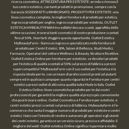
ricerca cosmetica. ATTREZZATURA PER ESTETISTE: arreda o rinnova il
tuo centro estetico, con tanti prodotti in promozione, sempre con la
Garanzia SODDISFATTI o RIMBORSATI). PRODOTTI PER ESTETISTE: una
linea cosmetica completa, le migliori forniture di prodotti per estetica,
ingrosso prodotti per unghie, ingrosso prodotti per estetista. OUTLET
ESTETICA MYBEAUTYFARM Incredibile!Ancora sconti, approfitta delle
ultime occasioni, troverai tanti cosmetici di nostro produzione scontati
fino al 50% . Non farti sfuggire questa opportunità. Outlet Estetica
MyBeautyFarm - Siamo un ingrosso specializzato nella fornitura di
prodotto per Centri Estetici, SPA, Saloni di Bellezza, Studi Medici,
Farmacie, Operatori del settore Wellness & Beauty, Strutture Ricettive.
Outlet Estetica Online per forniture per estetiste, se desideri prodotti
per l'estetica di qualità scontati al 50% sul prezzo di fabbrica a prezzi
supercompetitivi? MyBeautyFarm con il suo outlet per l'estetica è la
risposta ideale per te, con un team di professionisti pronti ad aiutarti
sempre ed in qualsiasi campoper quanto riguarda le Forniture per centri
estetici a prezzi outlet di altissima qualità tutta Made in Italy. Outlet
Estetica Online: linee cosmetiche prodotte per te dai nostri
professionisti per garantirti la migliore qualità al prezzo più conveniente
che puoi trovare online. Outlet Cosmetica e Forniture per estetiste, e
centri estetici prezzi scontati sul prezzo di fabbrica. Mybeautyfarm è l’e-
commerce che vanta il maggior numero di prodotti per estetiste e centri
estetici. Nato con l’intento di rendere autonomi gli operatori e gli utenti
dei centri estetici, garantisce un servizio sicuro, preciso e affidabile: il
migliore del web! Outlet estetica Online significa risparmiare molto