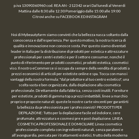
p.iva 13090360960 cod. REA AN - 212342 orari Dal lunedi al Venerdi
Mattina dalle 8:30 alle 12:30 Pomeriggio dalle 15:00 alle 19:00
Ci trovi anche su FACEBOOK ED INSTAGRAM
Noi di Mybeautyfarm siamo convinti che la bellezza nasca soltanto dalla
conoscenza e dall’esperienza. Per questo motivo, la nostra ricerca di
qualità e innovazione non conosce sosta. Per questo siamo diventati
leader in Italia per la distribuzione di prodotti per estetica e attrezzature
professionali per centri estetici e per il settore consumer, nonché il
punto di riferimento per prodotti cosmetici, prodotti estetica, cosmetici
viso. Il nostro eCommerce si occupa da sempre della vendita di prodotti a
prezzi economici di articoli per estetiste online e spa. Tocca con mano i
vantaggi della nostra formula: "dal produttore al tuo centro estetico", una
scelta vasta e ben organizzata, dalla depilazione alla cosmetica
professionale. Direttamente dalla fabbrica, senza costi inutili. Forniture
per estetiste, prodotti di gamma top a prezzi imbattibili, linee a marchio
proprio e proposte naturali: queste le nostre carte vincenti per garantirti
la bellezza da professionista per i professionisti! PRODOTTI PER
DEPILAZIONE: Tutto per la depilazione facile ed indolore, cere
profumate, attrezzatura e cosmesi pre e post depilazione. LINEA
COSMETICA PROFESSIONALE E DOMICILIARE Linea cosmetica
professionale completa con ingredienti naturali, senza parabeni e
all’avanguardia, pensata per i trattamenti estetici, frutto della moderna