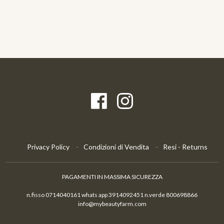
Privacy Policy
Condizioni di Vendita
Resi - Returns
PAGAMENTI IN MASSIMA SICUREZZA
n.fisso 0714040161 whats app 3914092451 n.verde 800698866
info@mybeautyfarm.com