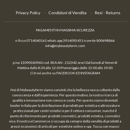
Privacy Policy
Condizioni di Vendita
Resi - Returns
PAGAMENTI IN MASSIMA SICUREZZA
n.fisso 0714040161 whats app 3914092451 n.verde 800698866
info@mybeautyfarm.com
p.iva 13090360960 cod. REA AN - 212342 orari Dal lunedi al Venerdi
Mattina dalle 8:30 alle 12:30 Pomeriggio dalle 15:00 alle 19:00
Ci trovi anche su FACEBOOK ED INSTAGRAM
Noi di Mybeautyfarm siamo convinti che la bellezza nasca soltanto dalla
conoscenza e dall’esperienza. Per questo motivo, la nostra ricerca di
qualità e innovazione non conosce sosta. Per questo siamo diventati
leader in Italia per la distribuzione di prodotti per estetica e attrezzature
professionali per centri estetici e per il settore consumer, nonché il
punto di riferimento per prodotti cosmetici, prodotti estetica, cosmetici
viso. Il nostro eCommerce si occupa da sempre della vendita di prodotti a
prezzi economici di articoli per estetiste online e spa. Tocca con mano i