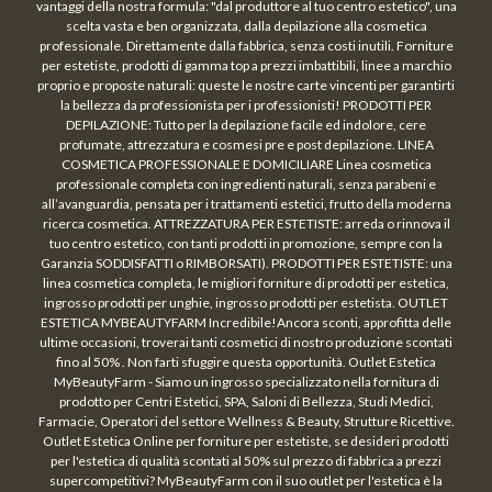
vantaggi della nostra formula: "dal produttore al tuo centro estetico", una
scelta vasta e ben organizzata, dalla depilazione alla cosmetica
professionale. Direttamente dalla fabbrica, senza costi inutili. Forniture
per estetiste, prodotti di gamma top a prezzi imbattibili, linee a marchio
proprio e proposte naturali: queste le nostre carte vincenti per garantirti
la bellezza da professionista per i professionisti! PRODOTTI PER
DEPILAZIONE: Tutto per la depilazione facile ed indolore, cere
profumate, attrezzatura e cosmesi pre e post depilazione. LINEA
COSMETICA PROFESSIONALE E DOMICILIARE Linea cosmetica
professionale completa con ingredienti naturali, senza parabeni e
all’avanguardia, pensata per i trattamenti estetici, frutto della moderna
ricerca cosmetica. ATTREZZATURA PER ESTETISTE: arreda o rinnova il
tuo centro estetico, con tanti prodotti in promozione, sempre con la
Garanzia SODDISFATTI o RIMBORSATI). PRODOTTI PER ESTETISTE: una
linea cosmetica completa, le migliori forniture di prodotti per estetica,
ingrosso prodotti per unghie, ingrosso prodotti per estetista. OUTLET
ESTETICA MYBEAUTYFARM Incredibile!Ancora sconti, approfitta delle
ultime occasioni, troverai tanti cosmetici di nostro produzione scontati
fino al 50% . Non farti sfuggire questa opportunità. Outlet Estetica
MyBeautyFarm - Siamo un ingrosso specializzato nella fornitura di
prodotto per Centri Estetici, SPA, Saloni di Bellezza, Studi Medici,
Farmacie, Operatori del settore Wellness & Beauty, Strutture Ricettive.
Outlet Estetica Online per forniture per estetiste, se desideri prodotti
per l'estetica di qualità scontati al 50% sul prezzo di fabbrica a prezzi
supercompetitivi? MyBeautyFarm con il suo outlet per l'estetica è la