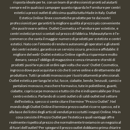
risposta ideale per te, con un team di professionisti pronti ad aiutarti
sempre ed in qualsiasi campoper quanto riguarda le Forniture per centri
estetici a prezzi outlet di altissima qualità tutta Made in Italy. Outlet
Estetica Online: linee cosmetiche prodotte per te dai nostri
professionisti per garantirti la migliore qualità al prezzo più conveniente
che puoi trovare online. Outlet Cosmetica e Forniture per estetiste, e
centri estetici prezzi scontati sul prezzo di fabbrica. Mybeautyfarm è l’e-
commerce che vanta il maggior numero di prodotti per estetiste e centri
estetici. Nato con l’intento di rendere autonomi gli operatori e gli utenti
dei centri estetici, garantisce un servizio sicuro, preciso e affidabile: il
migliore del web! Outlet estetica Online significa risparmiare molto
denaro, senza l' obbligo di magazzino e senza rimanere sforniti di
prodotti: puoi fare piccoli ordini ogni volta che vuoi! Outlet Cosmetica,
ingrosso dove puoi acquistare ciò che ti serve online e direttamente dal
produttore. Tutti i prodotti monouso per i tuoi trattamenti professionali.
Outlet estetica per tanga lei e lui, fasce, ciabatte, bende, lenzuoli, camici e
pantaloni monouso, maschere formaviso, tute in polietilene, guanti,
ciabatte, copriscarpe monouso e tutto ciò che è indispensabile per il tuo
centro estetico. Parlando di sconti outlet o di saldi outlet nel settore
dell'estetica, spesso si sente citare il termine “Prezzo Outlet“. Nel
mondo degli Outlet Online il termine prezzo outlet ricorre spesso, ed è
alla base dei listini degli articoli venduti presso tutti i negozi Online. Ma in
cosa consiste il Prezzo Outlet per l'estetica e quali vantaggi offre
realmente rispetto al prezzo che normalmente troviamo in un negozio al
di fuori dell’outlet? Per spiegarvi il prezzo outlet dobbiamo prima chiarire