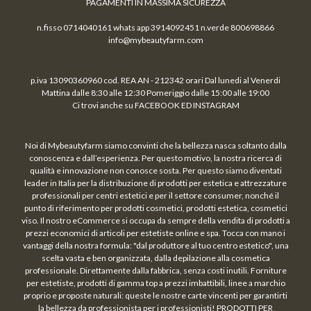
PAGAMENTI IN MASSIMA SICUREZZA
n.fisso 0714040161 whats app 3914092451 n.verde 800698866
info@mybeautyfarm.com
p.iva 13090360960 cod. REA AN - 212342 orari Dal lunedi al Venerdi
Mattina dalle 8:30 alle 12:30 Pomeriggio dalle 15:00 alle 19:00
Ci trovi anche su FACEBOOK ED INSTAGRAM
Noi di Mybeautyfarm siamo convinti che la bellezza nasca soltanto dalla
conoscenza e dall’esperienza. Per questo motivo, la nostra ricerca di
qualità e innovazione non conosce sosta. Per questo siamo diventati
leader in Italia per la distribuzione di prodotti per estetica e attrezzature
professionali per centri estetici e per il settore consumer, nonché il
punto di riferimento per prodotti cosmetici, prodotti estetica, cosmetici
viso. Il nostro eCommerce si occupa da sempre della vendita di prodotti a
prezzi economici di articoli per estetiste online e spa. Tocca con mano i
vantaggi della nostra formula: "dal produttore al tuo centro estetico", una
scelta vasta e ben organizzata, dalla depilazione alla cosmetica
professionale. Direttamente dalla fabbrica, senza costi inutili. Forniture
per estetiste, prodotti di gamma top a prezzi imbattibili, linee a marchio
proprio e proposte naturali: queste le nostre carte vincenti per garantirti
la bellezza da professionista per i professionisti! PRODOTTI PER