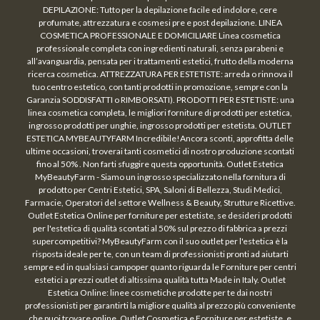
DEPILAZIONE: Tutto per la depilazione facile ed indolore, cere
profumate, attrezzatura e cosmesi pre e post depilazione. LINEA
COSMETICA PROFESSIONALE E DOMICILIARE Linea cosmetica
professionale completa con ingredienti naturali, senza parabeni e
all’avanguardia, pensata per i trattamenti estetici, frutto della moderna
ricerca cosmetica. ATTREZZATURA PER ESTETISTE: arreda o rinnova il
tuo centro estetico, con tanti prodotti in promozione, sempre con la
Garanzia SODDISFATTI o RIMBORSATI). PRODOTTI PER ESTETISTE: una
linea cosmetica completa, le migliori forniture di prodotti per estetica,
ingrosso prodotti per unghie, ingrosso prodotti per estetista. OUTLET
ESTETICA MYBEAUTYFARM Incredibile!Ancora sconti, approfitta delle
ultime occasioni, troverai tanti cosmetici di nostro produzione scontati
fino al 50% . Non farti sfuggire questa opportunità. Outlet Estetica
MyBeautyFarm - Siamo un ingrosso specializzato nella fornitura di
prodotto per Centri Estetici, SPA, Saloni di Bellezza, Studi Medici,
Farmacie, Operatori del settore Wellness & Beauty, Strutture Ricettive.
Outlet Estetica Online per forniture per estetiste, se desideri prodotti
per l'estetica di qualità scontati al 50% sul prezzo di fabbrica a prezzi
supercompetitivi? MyBeautyFarm con il suo outlet per l'estetica è la
risposta ideale per te, con un team di professionisti pronti ad aiutarti
sempre ed in qualsiasi campoper quanto riguarda le Forniture per centri
estetici a prezzi outlet di altissima qualità tutta Made in Italy. Outlet
Estetica Online: linee cosmetiche prodotte per te dai nostri
professionisti per garantirti la migliore qualità al prezzo più conveniente
che puoi trovare online. Outlet Cosmetica e Forniture per estetiste, e