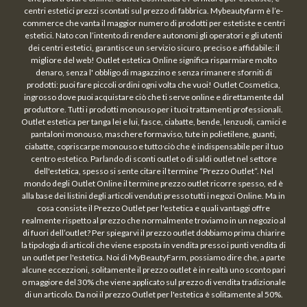
centri estetici prezzi scontati sul prezzo di fabbrica. Mybeautyfarm è l’e-
commerce che vanta il maggior numero di prodotti per estetiste e centri
estetici. Nato con l’intento di rendere autonomi gli operatori e gli utenti
dei centri estetici, garantisce un servizio sicuro, preciso e affidabile: il
migliore del web! Outlet estetica Online significa risparmiare molto
denaro, senza l' obbligo di magazzino e senza rimanere sforniti di
prodotti: puoi fare piccoli ordini ogni volta che vuoi! Outlet Cosmetica,
ingrosso dove puoi acquistare ciò che ti serve online e direttamente dal
produttore. Tutti i prodotti monouso per i tuoi trattamenti professionali.
Outlet estetica per tanga lei e lui, fasce, ciabatte, bende, lenzuoli, camici e
pantaloni monouso, maschere formaviso, tute in polietilene, guanti,
ciabatte, copriscarpe monouso e tutto ciò che è indispensabile per il tuo
centro estetico. Parlando di sconti outlet o di saldi outlet nel settore
dell'estetica, spesso si sente citare il termine “Prezzo Outlet“. Nel
mondo degli Outlet Online il termine prezzo outlet ricorre spesso, ed è
alla base dei listini degli articoli venduti presso tutti i negozi Online. Ma in
cosa consiste il Prezzo Outlet per l'estetica e quali vantaggi offre
realmente rispetto al prezzo che normalmente troviamo in un negozio al
di fuori dell’outlet? Per spiegarvi il prezzo outlet dobbiamo prima chiarire
la tipologia di articoli che viene esposta in vendita presso i punti vendita di
un outlet per l'estetica. Noi di MyBeautyFarm, possiamo dire che, a parte
alcune eccezzioni, solitamente il prezzo outlet è in realtà uno sconto pari
o maggiore del 30% che viene applicato sul prezzo di vendita tradizionale
di un articolo. Da noi il prezzo Outlet per l'estetica è solitamente al 50%.