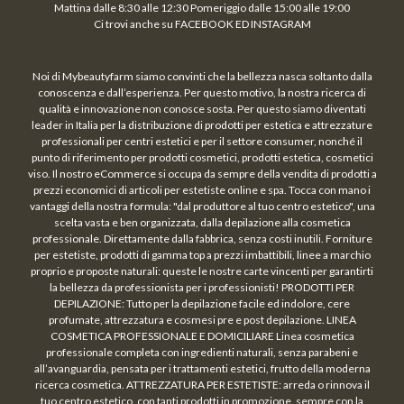
Mattina dalle 8:30 alle 12:30 Pomeriggio dalle 15:00 alle 19:00
Ci trovi anche su FACEBOOK ED INSTAGRAM
Noi di Mybeautyfarm siamo convinti che la bellezza nasca soltanto dalla
conoscenza e dall’esperienza. Per questo motivo, la nostra ricerca di
qualità e innovazione non conosce sosta. Per questo siamo diventati
leader in Italia per la distribuzione di prodotti per estetica e attrezzature
professionali per centri estetici e per il settore consumer, nonché il
punto di riferimento per prodotti cosmetici, prodotti estetica, cosmetici
viso. Il nostro eCommerce si occupa da sempre della vendita di prodotti a
prezzi economici di articoli per estetiste online e spa. Tocca con mano i
vantaggi della nostra formula: "dal produttore al tuo centro estetico", una
scelta vasta e ben organizzata, dalla depilazione alla cosmetica
professionale. Direttamente dalla fabbrica, senza costi inutili. Forniture
per estetiste, prodotti di gamma top a prezzi imbattibili, linee a marchio
proprio e proposte naturali: queste le nostre carte vincenti per garantirti
la bellezza da professionista per i professionisti! PRODOTTI PER
DEPILAZIONE: Tutto per la depilazione facile ed indolore, cere
profumate, attrezzatura e cosmesi pre e post depilazione. LINEA
COSMETICA PROFESSIONALE E DOMICILIARE Linea cosmetica
professionale completa con ingredienti naturali, senza parabeni e
all’avanguardia, pensata per i trattamenti estetici, frutto della moderna
ricerca cosmetica. ATTREZZATURA PER ESTETISTE: arreda o rinnova il
tuo centro estetico, con tanti prodotti in promozione, sempre con la