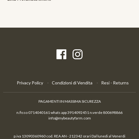
Privacy Policy
Condizioni di Vendita
Resi - Returns
PAGAMENTI IN MASSIMA SICUREZZA
n.fisso 0714040161 whats app 3914092451 n.verde 800698866
info@mybeautyfarm.com
p.iva 13090360960 cod. REA AN - 212342 orari Dal lunedi al Venerdi