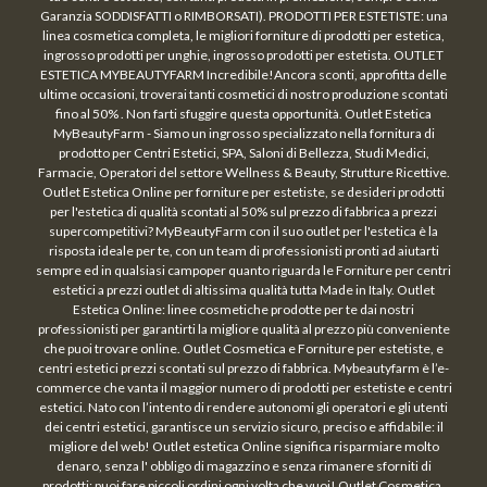
Garanzia SODDISFATTI o RIMBORSATI). PRODOTTI PER ESTETISTE: una
linea cosmetica completa, le migliori forniture di prodotti per estetica,
ingrosso prodotti per unghie, ingrosso prodotti per estetista. OUTLET
ESTETICA MYBEAUTYFARM Incredibile!Ancora sconti, approfitta delle
ultime occasioni, troverai tanti cosmetici di nostro produzione scontati
fino al 50% . Non farti sfuggire questa opportunità. Outlet Estetica
MyBeautyFarm - Siamo un ingrosso specializzato nella fornitura di
prodotto per Centri Estetici, SPA, Saloni di Bellezza, Studi Medici,
Farmacie, Operatori del settore Wellness & Beauty, Strutture Ricettive.
Outlet Estetica Online per forniture per estetiste, se desideri prodotti
per l'estetica di qualità scontati al 50% sul prezzo di fabbrica a prezzi
supercompetitivi? MyBeautyFarm con il suo outlet per l'estetica è la
risposta ideale per te, con un team di professionisti pronti ad aiutarti
sempre ed in qualsiasi campoper quanto riguarda le Forniture per centri
estetici a prezzi outlet di altissima qualità tutta Made in Italy. Outlet
Estetica Online: linee cosmetiche prodotte per te dai nostri
professionisti per garantirti la migliore qualità al prezzo più conveniente
che puoi trovare online. Outlet Cosmetica e Forniture per estetiste, e
centri estetici prezzi scontati sul prezzo di fabbrica. Mybeautyfarm è l’e-
commerce che vanta il maggior numero di prodotti per estetiste e centri
estetici. Nato con l’intento di rendere autonomi gli operatori e gli utenti
dei centri estetici, garantisce un servizio sicuro, preciso e affidabile: il
migliore del web! Outlet estetica Online significa risparmiare molto
denaro, senza l' obbligo di magazzino e senza rimanere sforniti di
prodotti: puoi fare piccoli ordini ogni volta che vuoi! Outlet Cosmetica,