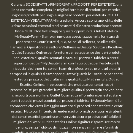
Garanzia SODDISFATTI o RIMBORSATI). PRODOTTI PER ESTETISTE: una
linea cosmetica completa, le migliori forniture di prodotti per estetica,
ingrosso prodotti per unghie, ingrosso prodotti per estetista. OUTLET
ESTETICA MYBEAUTYFARM Incredibile!Ancora sconti, approfitta delle
ultime occasioni, troverai tanti cosmetici di nostro produzione scontati
fino al 50% . Non farti sfuggire questa opportunità. Outlet Estetica
MyBeautyFarm - Siamo un ingrosso specializzato nella fornitura di
prodotto per Centri Estetici, SPA, Saloni di Bellezza, Studi Medici,
Farmacie, Operatori del settore Wellness & Beauty, Strutture Ricettive.
Outlet Estetica Online per forniture per estetiste, se desideri prodotti
per l'estetica di qualità scontati al 50% sul prezzo di fabbrica a prezzi
supercompetitivi? MyBeautyFarm con il suo outlet per l'estetica è la
risposta ideale per te, con un team di professionisti pronti ad aiutarti
sempre ed in qualsiasi campoper quanto riguarda le Forniture per centri
estetici a prezzi outlet di altissima qualità tutta Made in Italy. Outlet
Estetica Online: linee cosmetiche prodotte per te dai nostri
professionisti per garantirti la migliore qualità al prezzo più conveniente
che puoi trovare online. Outlet Cosmetica e Forniture per estetiste, e
centri estetici prezzi scontati sul prezzo di fabbrica. Mybeautyfarm è l’e-
commerce che vanta il maggior numero di prodotti per estetiste e centri
estetici. Nato con l’intento di rendere autonomi gli operatori e gli utenti
dei centri estetici, garantisce un servizio sicuro, preciso e affidabile: il
migliore del web! Outlet estetica Online significa risparmiare molto
denaro, senza l' obbligo di magazzino e senza rimanere sforniti di
prodotti: puoi fare piccoli ordini ogni volta che vuoi! Outlet Cosmetica,