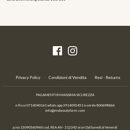
Privacy Policy
Condizioni di Vendita
Resi - Returns
PAGAMENTI IN MASSIMA SICUREZZA
n.fisso 0714040161 whats app 3914092451 n.verde 800698866
info@mybeautyfarm.com
p.iva 13090360960 cod. REA AN - 212342 orari Dal lunedi al Venerdi