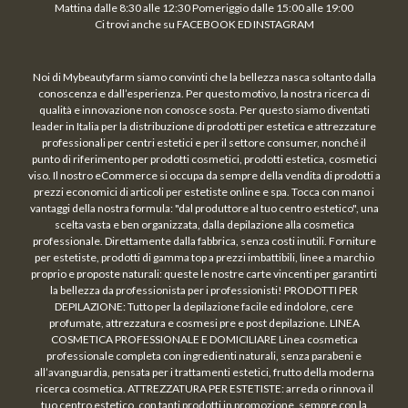
Mattina dalle 8:30 alle 12:30 Pomeriggio dalle 15:00 alle 19:00
Ci trovi anche su FACEBOOK ED INSTAGRAM
Noi di Mybeautyfarm siamo convinti che la bellezza nasca soltanto dalla
conoscenza e dall’esperienza. Per questo motivo, la nostra ricerca di
qualità e innovazione non conosce sosta. Per questo siamo diventati
leader in Italia per la distribuzione di prodotti per estetica e attrezzature
professionali per centri estetici e per il settore consumer, nonché il
punto di riferimento per prodotti cosmetici, prodotti estetica, cosmetici
viso. Il nostro eCommerce si occupa da sempre della vendita di prodotti a
prezzi economici di articoli per estetiste online e spa. Tocca con mano i
vantaggi della nostra formula: "dal produttore al tuo centro estetico", una
scelta vasta e ben organizzata, dalla depilazione alla cosmetica
professionale. Direttamente dalla fabbrica, senza costi inutili. Forniture
per estetiste, prodotti di gamma top a prezzi imbattibili, linee a marchio
proprio e proposte naturali: queste le nostre carte vincenti per garantirti
la bellezza da professionista per i professionisti! PRODOTTI PER
DEPILAZIONE: Tutto per la depilazione facile ed indolore, cere
profumate, attrezzatura e cosmesi pre e post depilazione. LINEA
COSMETICA PROFESSIONALE E DOMICILIARE Linea cosmetica
professionale completa con ingredienti naturali, senza parabeni e
all’avanguardia, pensata per i trattamenti estetici, frutto della moderna
ricerca cosmetica. ATTREZZATURA PER ESTETISTE: arreda o rinnova il
tuo centro estetico, con tanti prodotti in promozione, sempre con la