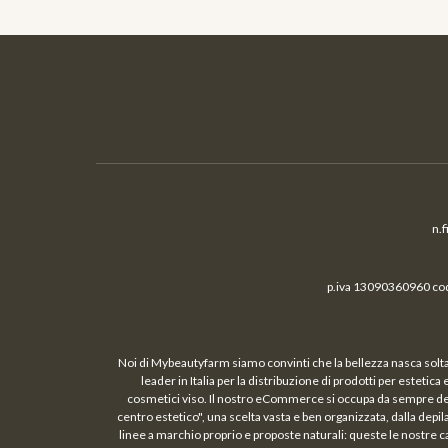
n.
p.iva 13090360960 cod.
Noi di Mybeautyfarm siamo convinti che la bellezza nasca solta
leader in Italia per la distribuzione di prodotti per estetic
cosmetici viso. Il nostro eCommerce si occupa da sempre della 
centro estetico", una scelta vasta e ben organizzata, dalla depil
linee a marchio proprio e proposte naturali: queste le nostre c