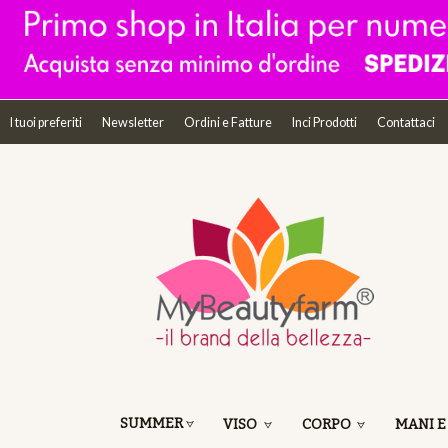
I tuoi preferiti
Newsletter
Ordini e Fatture
Inci Prodotti
Contattaci
SUMMER
VISO
CORPO
MANI E