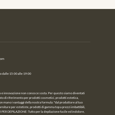
com
 dalle 15:00 alle 19:00
ità e innovazione non conosce sosta. Per questo siamo diventati
unto di riferimento per prodotti cosmetici, prodotti estetica,
on mano i vantaggi della nostra formula: "dal produttore al tuo
rniture per estetiste, prodotti di gamma top a prezzi imbattibili,
TI PER DEPILAZIONE: Tutto per la depilazione facile ed indolore,