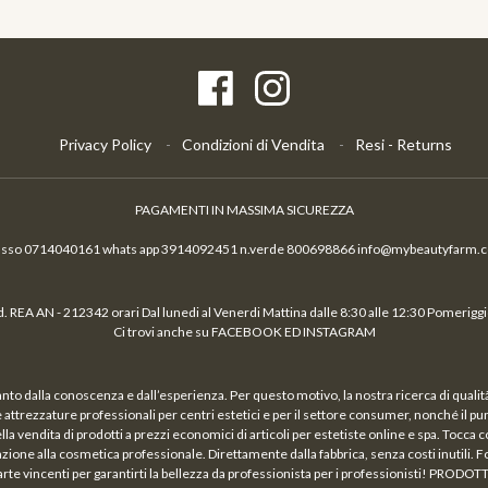
Privacy Policy
Condizioni di Vendita
Resi - Returns
PAGAMENTI IN MASSIMA SICUREZZA
fisso 0714040161 whats app 3914092451 n.verde 800698866 info@mybeautyfarm.
 REA AN - 212342 orari Dal lunedi al Venerdi Mattina dalle 8:30 alle 12:30 Pomeriggio
Ci trovi anche su FACEBOOK ED INSTAGRAM
nto dalla conoscenza e dall’esperienza. Per questo motivo, la nostra ricerca di qual
a e attrezzature professionali per centri estetici e per il settore consumer, nonché il p
vendita di prodotti a prezzi economici di articoli per estetiste online e spa. Tocca c
azione alla cosmetica professionale. Direttamente dalla fabbrica, senza costi inutili. Fo
arte vincenti per garantirti la bellezza da professionista per i professionisti! PRODOT