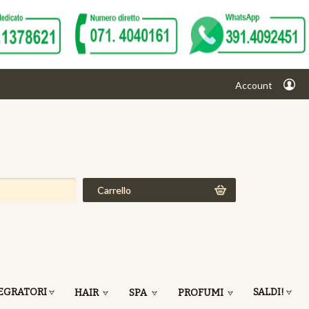
Account
Carrello
EGRATORI
SALDI!
HAIR
SPA
PROFUMI