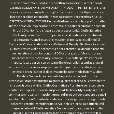
tuo centro estetico, con tanti prodotti in promozione, sempre con la
Garanzia SODDISFATTI o RIMBORSATI). PRODOTTI PER ESTETISTE: una
linea cosmetica completa, le migliori forniture di prodotti per estetica,
ingrosso prodotti per unghie, ingrosso prodotti per estetista. OUTLET
ESTETICA MYBEAUTYFARM Incredibile!Ancora sconti, approfitta delle
ultime occasioni, troverai tanti cosmetici di nostro produzione scontati
fino al 50% . Non farti sfuggire questa opportunità. Outlet Estetica
MyBeautyFarm - Siamo un ingrosso specializzato nella fornitura di
prodotto per Centri Estetici, SPA, Saloni di Bellezza, Studi Medici,
Farmacie, Operatori del settore Wellness & Beauty, Strutture Ricettive.
Outlet Estetica Online per forniture per estetiste, se desideri prodotti
per l'estetica di qualità scontati al 50% sul prezzo di fabbrica a prezzi
supercompetitivi? MyBeautyFarm con il suo outlet per l'estetica è la
risposta ideale per te, con un team di professionisti pronti ad aiutarti
sempre ed in qualsiasi campoper quanto riguarda le Forniture per centri
estetici a prezzi outlet di altissima qualità tutta Made in Italy. Outlet
Estetica Online: linee cosmetiche prodotte per te dai nostri
professionisti per garantirti la migliore qualità al prezzo più conveniente
che puoi trovare online. Outlet Cosmetica e Forniture per estetiste, e
centri estetici prezzi scontati sul prezzo di fabbrica. Mybeautyfarm è l’e-
commerce che vanta il maggior numero di prodotti per estetiste e centri
estetici. Nato con l’intento di rendere autonomi gli operatori e gli utenti
dei centri estetici, garantisce un servizio sicuro, preciso e affidabile: il
migliore del web! Outlet estetica Online significa risparmiare molto
denaro, senza l' obbligo di magazzino e senza rimanere sforniti di