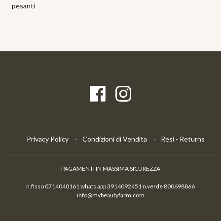
pesanti
Privacy Policy
Condizioni di Vendita
Resi - Returns
PAGAMENTI IN MASSIMA SICUREZZA
n.fisso 0714040161 whats app 3914092451 n.verde 800698866
info@mybeautyfarm.com