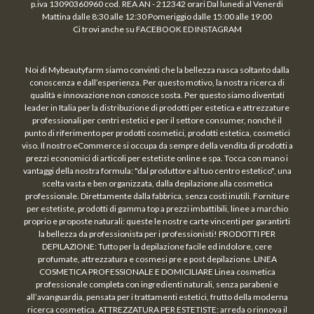
p.iva 13090360960 cod. REA AN - 212342 orari Dal lunedi al Venerdi
Mattina dalle 8:30 alle 12:30 Pomeriggio dalle 15:00 alle 19:00
Ci trovi anche su FACEBOOK ED INSTAGRAM
Noi di Mybeautyfarm siamo convinti che la bellezza nasca soltanto dalla
conoscenza e dall’esperienza. Per questo motivo, la nostra ricerca di
qualità e innovazione non conosce sosta. Per questo siamo diventati
leader in Italia per la distribuzione di prodotti per estetica e attrezzature
professionali per centri estetici e per il settore consumer, nonché il
punto di riferimento per prodotti cosmetici, prodotti estetica, cosmetici
viso. Il nostro eCommerce si occupa da sempre della vendita di prodotti a
prezzi economici di articoli per estetiste online e spa. Tocca con mano i
vantaggi della nostra formula: "dal produttore al tuo centro estetico", una
scelta vasta e ben organizzata, dalla depilazione alla cosmetica
professionale. Direttamente dalla fabbrica, senza costi inutili. Forniture
per estetiste, prodotti di gamma top a prezzi imbattibili, linee a marchio
proprio e proposte naturali: queste le nostre carte vincenti per garantirti
la bellezza da professionista per i professionisti! PRODOTTI PER
DEPILAZIONE: Tutto per la depilazione facile ed indolore, cere
profumate, attrezzatura e cosmesi pre e post depilazione. LINEA
COSMETICA PROFESSIONALE E DOMICILIARE Linea cosmetica
professionale completa con ingredienti naturali, senza parabeni e
all’avanguardia, pensata per i trattamenti estetici, frutto della moderna
ricerca cosmetica. ATTREZZATURA PER ESTETISTE: arreda o rinnova il