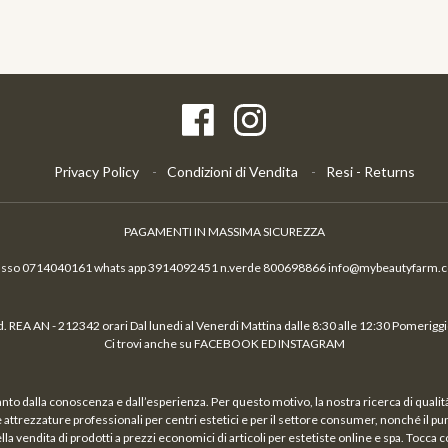
Privacy Policy
Condizioni di Vendita
Resi - Returns
PAGAMENTI IN MASSIMA SICUREZZA
fisso 0714040161 whats app 3914092451 n.verde 800698866 info@mybeautyfarm.
 REA AN - 212342 orari Dal lunedi al Venerdi Mattina dalle 8:30 alle 12:30 Pomeriggio
Ci trovi anche su FACEBOOK ED INSTAGRAM
nto dalla conoscenza e dall’esperienza. Per questo motivo, la nostra ricerca di qual
a e attrezzature professionali per centri estetici e per il settore consumer, nonché il p
vendita di prodotti a prezzi economici di articoli per estetiste online e spa. Tocca c