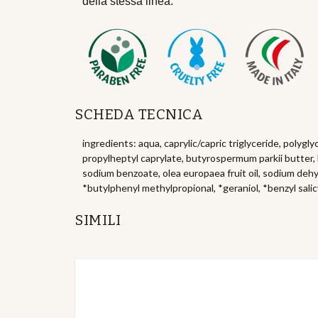
della stessa linea.
SCHEDA TECNICA
ingredients: aqua, caprylic/capric triglyceride, polygly
propylheptyl caprylate, butyrospermum parkii butter, h
sodium benzoate, olea europaea fruit oil, sodium dehy
*butylphenyl methylpropional, *geraniol, *benzyl salic
SIMILI