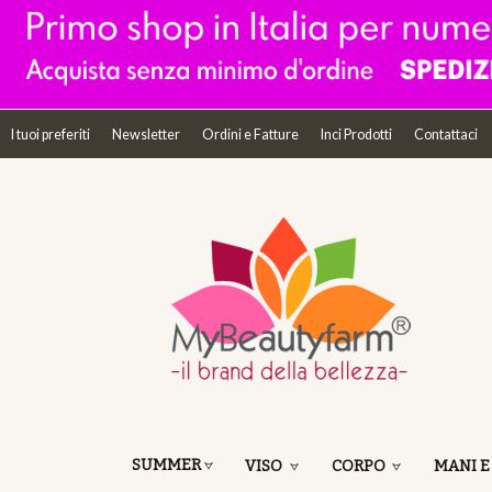
I tuoi preferiti
Newsletter
Ordini e Fatture
Inci Prodotti
Contattaci
SUMMER
VISO
CORPO
MANI E