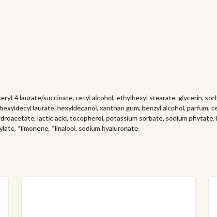
ceryl-4 laurate/succinate, cetyl alcohol, ethylhexyl stearate, glycerin, so
exyldecyl laurate, hexyldecanol, xanthan gum, benzyl alcohol, parfum, cet
droacetate, lactic acid, tocopherol, potassium sorbate, sodium phytate, 
ylate, *limonene, *linalool, sodium hyaluronate