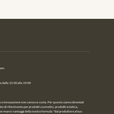
com
 dalle 15:00 alle 19:00
ità e innovazione non conosce sosta. Per questo siamo diventati
unto di riferimento per prodotti cosmetici, prodotti estetica,
on mano i vantaggi della nostra formula: "dal produttore al tuo