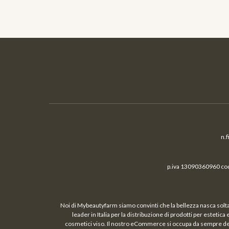
n.
p.iva 13090360960 cod.
Noi di Mybeautyfarm siamo convinti che la bellezza nasca solta
leader in Italia per la distribuzione di prodotti per estetic
cosmetici viso. Il nostro eCommerce si occupa da sempre della 