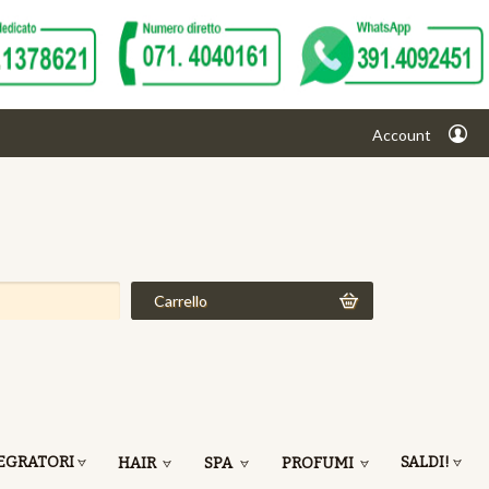
Account
Carrello
EGRATORI
SALDI!
HAIR
SPA
PROFUMI