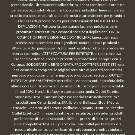
professionale. Direttamente dalla fabbrica, senza costi inutili. Forniture
per estetiste, prodotti di gamma top a prezzi imbattibili, linee a marchio
proprio e proposte naturali: queste le nostre carte vincenti per garantirti
la bellezza da professionista per i professionisti! PRODOTTI PER
DEPILAZIONE: Tutto per la depilazione facile ed indolore, cere
profumate, attrezzatura e cosmesi pre e post depilazione. LINEA
COSMETICA PROFESSIONALE E DOMICILIARE Linea cosmetica
professionale completa con ingredienti naturali, senza parabeni e
all’avanguardia, pensata per i trattamenti estetici, frutto della moderna
ricerca cosmetica. ATTREZZATURA PER ESTETISTE: arreda o rinnova il
tuo centro estetico, con tanti prodotti in promozione, sempre con la
Garanzia SODDISFATTI o RIMBORSATI). PRODOTTI PER ESTETISTE: una
linea cosmetica completa, le migliori forniture di prodotti per estetica,
ingrosso prodotti per unghie, ingrosso prodotti per estetista. OUTLET
ESTETICA MYBEAUTYFARM Incredibile!Ancora sconti, approfitta delle
ultime occasioni, troverai tanti cosmetici di nostro produzione scontati
fino al 50% . Non farti sfuggire questa opportunità. Outlet Estetica
MyBeautyFarm - Siamo un ingrosso specializzato nella fornitura di
prodotto per Centri Estetici, SPA, Saloni di Bellezza, Studi Medici,
Farmacie, Operatori del settore Wellness & Beauty, Strutture Ricettive.
Outlet Estetica Online per forniture per estetiste, se desideri prodotti
per l'estetica di qualità scontati al 50% sul prezzo di fabbrica a prezzi
supercompetitivi? MyBeautyFarm con il suo outlet per l'estetica è la
risposta ideale per te, con un team di professionisti pronti ad aiutarti
sempre ed in qualsiasi campoper quanto riguarda le Forniture per centri