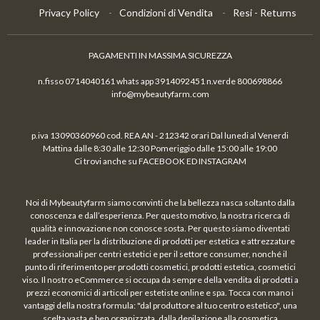
Privacy Policy
Condizioni di Vendita
Resi - Returns
PAGAMENTI IN MASSIMA SICUREZZA
n.fisso 0714040161 whats app 3914092451 n.verde 800698866
info@mybeautyfarm.com
p.iva 13090360960 cod. REA AN - 212342 orari Dal lunedi al Venerdi
Mattina dalle 8:30 alle 12:30 Pomeriggio dalle 15:00 alle 19:00
Ci trovi anche su FACEBOOK ED INSTAGRAM
Noi di Mybeautyfarm siamo convinti che la bellezza nasca soltanto dalla
conoscenza e dall’esperienza. Per questo motivo, la nostra ricerca di
qualità e innovazione non conosce sosta. Per questo siamo diventati
leader in Italia per la distribuzione di prodotti per estetica e attrezzature
professionali per centri estetici e per il settore consumer, nonché il
punto di riferimento per prodotti cosmetici, prodotti estetica, cosmetici
viso. Il nostro eCommerce si occupa da sempre della vendita di prodotti a
prezzi economici di articoli per estetiste online e spa. Tocca con mano i
vantaggi della nostra formula: "dal produttore al tuo centro estetico", una
scelta vasta e ben organizzata, dalla depilazione alla cosmetica