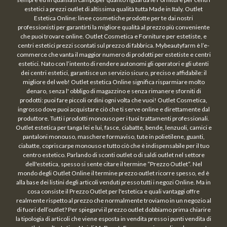
estetici a prezzi outlet di altissima qualità tutta Made in Italy. Outlet
Estetica Online: linee cosmetiche prodotte per te dai nostri
professionisti per garantirti la migliore qualità al prezzo più conveniente
che puoi trovare online. Outlet Cosmetica e Forniture per estetiste, e
centri estetici prezzi scontati sul prezzo di fabbrica. Mybeautyfarm è l’e-
commerce che vanta il maggior numero di prodotti per estetiste e centri
estetici. Nato con l’intento di rendere autonomi gli operatori e gli utenti
dei centri estetici, garantisce un servizio sicuro, preciso e affidabile: il
migliore del web! Outlet estetica Online significa risparmiare molto
denaro, senza l' obbligo di magazzino e senza rimanere sforniti di
prodotti: puoi fare piccoli ordini ogni volta che vuoi! Outlet Cosmetica,
ingrosso dove puoi acquistare ciò che ti serve online e direttamente dal
produttore. Tutti i prodotti monouso per i tuoi trattamenti professionali.
Outlet estetica per tanga lei e lui, fasce, ciabatte, bende, lenzuoli, camici e
pantaloni monouso, maschere formaviso, tute in polietilene, guanti,
ciabatte, copriscarpe monouso e tutto ciò che è indispensabile per il tuo
centro estetico. Parlando di sconti outlet o di saldi outlet nel settore
dell'estetica, spesso si sente citare il termine “Prezzo Outlet“. Nel
mondo degli Outlet Online il termine prezzo outlet ricorre spesso, ed è
alla base dei listini degli articoli venduti presso tutti i negozi Online. Ma in
cosa consiste il Prezzo Outlet per l'estetica e quali vantaggi offre
realmente rispetto al prezzo che normalmente troviamo in un negozio al
di fuori dell’outlet? Per spiegarvi il prezzo outlet dobbiamo prima chiarire
la tipologia di articoli che viene esposta in vendita presso i punti vendita di