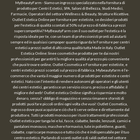
MyBeautyFarm - Siamo un ingrosso specializzato nella fornitura di
prodotto per Centri Estetici, SPA, Saloni di Bellezza, Studi Medici,
Farmacie, Operatori del settore Wellness & Beauty, Strutture Ricettive.
Outlet Estetica Online per forniture per estetiste, se desideri prodotti
per l'estetica di qualità scontati al 50% sul prezzo di fabbrica a prezzi
supercompetitivi? MyBeautyFarm con il suo outlet per l'estetica è la
risposta ideale per te, con un team di professionisti pronti ad aiutarti
sempre ed in qualsiasi campoper quanto riguarda le Forniture per centri
estetici a prezzi outlet di altissima qualità tutta Made in Italy. Outlet
Estetica Online: linee cosmetiche prodotte per te dai nostri
professionisti per garantirti la migliore qualità al prezzo più conveniente
che puoi trovare online. Outlet Cosmetica e Forniture per estetiste, e
centri estetici prezzi scontati sul prezzo di fabbrica. Mybeautyfarm è l’e-
commerce che vanta il maggior numero di prodotti per estetiste e centri
estetici. Nato con l’intento di rendere autonomi gli operatori e gli utenti
dei centri estetici, garantisce un servizio sicuro, preciso e affidabile: il
migliore del web! Outlet estetica Online significa risparmiare molto
denaro, senza l' obbligo di magazzino e senza rimanere sforniti di
prodotti: puoi fare piccoli ordini ogni volta che vuoi! Outlet Cosmetica,
ingrosso dove puoi acquistare ciò che ti serve online e direttamente dal
produttore. Tutti i prodotti monouso per i tuoi trattamenti professionali.
Outlet estetica per tanga lei e lui, fasce, ciabatte, bende, lenzuoli, camici e
pantaloni monouso, maschere formaviso, tute in polietilene, guanti,
ciabatte, copriscarpe monouso e tutto ciò che è indispensabile per il tuo
centro estetico. Parlando di sconti outlet o di saldi outlet nel settore