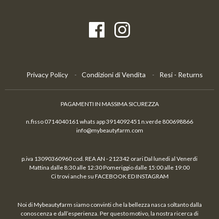
Privacy Policy
Condizioni di Vendita
Resi - Returns
PAGAMENTI IN MASSIMA SICUREZZA
n.fisso 0714040161 whats app 3914092451 n.verde 800698866
info@mybeautyfarm.com
p.iva 13090360960 cod. REA AN - 212342 orari Dal lunedi al Venerdi
Mattina dalle 8:30 alle 12:30 Pomeriggio dalle 15:00 alle 19:00
Ci trovi anche su FACEBOOK ED INSTAGRAM
Noi di Mybeautyfarm siamo convinti che la bellezza nasca soltanto dalla
conoscenza e dall’esperienza. Per questo motivo, la nostra ricerca di