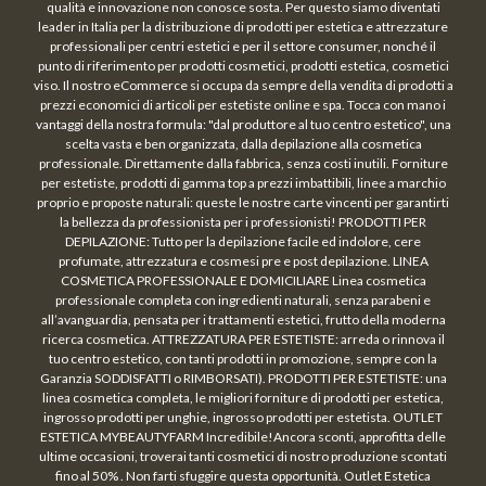
qualità e innovazione non conosce sosta. Per questo siamo diventati
leader in Italia per la distribuzione di prodotti per estetica e attrezzature
professionali per centri estetici e per il settore consumer, nonché il
punto di riferimento per prodotti cosmetici, prodotti estetica, cosmetici
viso. Il nostro eCommerce si occupa da sempre della vendita di prodotti a
prezzi economici di articoli per estetiste online e spa. Tocca con mano i
vantaggi della nostra formula: "dal produttore al tuo centro estetico", una
scelta vasta e ben organizzata, dalla depilazione alla cosmetica
professionale. Direttamente dalla fabbrica, senza costi inutili. Forniture
per estetiste, prodotti di gamma top a prezzi imbattibili, linee a marchio
proprio e proposte naturali: queste le nostre carte vincenti per garantirti
la bellezza da professionista per i professionisti! PRODOTTI PER
DEPILAZIONE: Tutto per la depilazione facile ed indolore, cere
profumate, attrezzatura e cosmesi pre e post depilazione. LINEA
COSMETICA PROFESSIONALE E DOMICILIARE Linea cosmetica
professionale completa con ingredienti naturali, senza parabeni e
all’avanguardia, pensata per i trattamenti estetici, frutto della moderna
ricerca cosmetica. ATTREZZATURA PER ESTETISTE: arreda o rinnova il
tuo centro estetico, con tanti prodotti in promozione, sempre con la
Garanzia SODDISFATTI o RIMBORSATI). PRODOTTI PER ESTETISTE: una
linea cosmetica completa, le migliori forniture di prodotti per estetica,
ingrosso prodotti per unghie, ingrosso prodotti per estetista. OUTLET
ESTETICA MYBEAUTYFARM Incredibile!Ancora sconti, approfitta delle
ultime occasioni, troverai tanti cosmetici di nostro produzione scontati
fino al 50% . Non farti sfuggire questa opportunità. Outlet Estetica