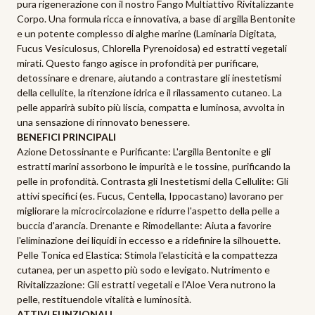
pura rigenerazione con il nostro Fango Multiattivo Rivitalizzante
Corpo. Una formula ricca e innovativa, a base di argilla Bentonite
e un potente complesso di alghe marine (Laminaria Digitata,
Fucus Vesiculosus, Chlorella Pyrenoidosa) ed estratti vegetali
mirati. Questo fango agisce in profondità per purificare,
detossinare e drenare, aiutando a contrastare gli inestetismi
della cellulite, la ritenzione idrica e il rilassamento cutaneo. La
pelle apparirà subito più liscia, compatta e luminosa, avvolta in
una sensazione di rinnovato benessere.
BENEFICI PRINCIPALI
Azione Detossinante e Purificante: L'argilla Bentonite e gli
estratti marini assorbono le impurità e le tossine, purificando la
pelle in profondità. Contrasta gli Inestetismi della Cellulite: Gli
attivi specifici (es. Fucus, Centella, Ippocastano) lavorano per
migliorare la microcircolazione e ridurre l'aspetto della pelle a
buccia d'arancia. Drenante e Rimodellante: Aiuta a favorire
l'eliminazione dei liquidi in eccesso e a ridefinire la silhouette.
Pelle Tonica ed Elastica: Stimola l'elasticità e la compattezza
cutanea, per un aspetto più sodo e levigato. Nutrimento e
Rivitalizzazione: Gli estratti vegetali e l'Aloe Vera nutrono la
pelle, restituendole vitalità e luminosità.
ATTIVI FUNZIONALI