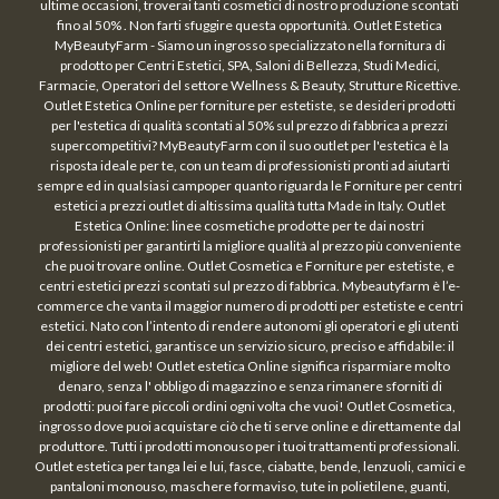
ultime occasioni, troverai tanti cosmetici di nostro produzione scontati
fino al 50% . Non farti sfuggire questa opportunità. Outlet Estetica
MyBeautyFarm - Siamo un ingrosso specializzato nella fornitura di
prodotto per Centri Estetici, SPA, Saloni di Bellezza, Studi Medici,
Farmacie, Operatori del settore Wellness & Beauty, Strutture Ricettive.
Outlet Estetica Online per forniture per estetiste, se desideri prodotti
per l'estetica di qualità scontati al 50% sul prezzo di fabbrica a prezzi
supercompetitivi? MyBeautyFarm con il suo outlet per l'estetica è la
risposta ideale per te, con un team di professionisti pronti ad aiutarti
sempre ed in qualsiasi campoper quanto riguarda le Forniture per centri
estetici a prezzi outlet di altissima qualità tutta Made in Italy. Outlet
Estetica Online: linee cosmetiche prodotte per te dai nostri
professionisti per garantirti la migliore qualità al prezzo più conveniente
che puoi trovare online. Outlet Cosmetica e Forniture per estetiste, e
centri estetici prezzi scontati sul prezzo di fabbrica. Mybeautyfarm è l’e-
commerce che vanta il maggior numero di prodotti per estetiste e centri
estetici. Nato con l’intento di rendere autonomi gli operatori e gli utenti
dei centri estetici, garantisce un servizio sicuro, preciso e affidabile: il
migliore del web! Outlet estetica Online significa risparmiare molto
denaro, senza l' obbligo di magazzino e senza rimanere sforniti di
prodotti: puoi fare piccoli ordini ogni volta che vuoi! Outlet Cosmetica,
ingrosso dove puoi acquistare ciò che ti serve online e direttamente dal
produttore. Tutti i prodotti monouso per i tuoi trattamenti professionali.
Outlet estetica per tanga lei e lui, fasce, ciabatte, bende, lenzuoli, camici e
pantaloni monouso, maschere formaviso, tute in polietilene, guanti,