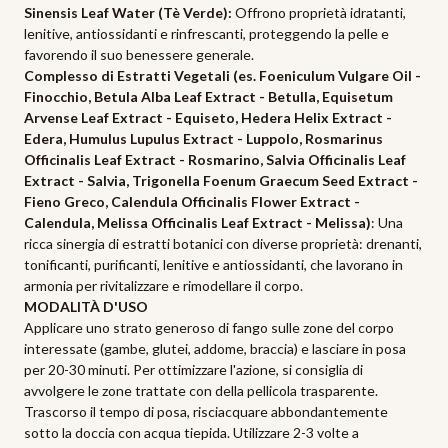
Sinensis Leaf Water (Tè Verde):
Offrono proprietà idratanti,
lenitive, antiossidanti e rinfrescanti, proteggendo la pelle e
favorendo il suo benessere generale.
Complesso di Estratti Vegetali (es. Foeniculum Vulgare Oil -
Finocchio, Betula Alba Leaf Extract - Betulla, Equisetum
Arvense Leaf Extract - Equiseto, Hedera Helix Extract -
Edera, Humulus Lupulus Extract - Luppolo, Rosmarinus
Officinalis Leaf Extract - Rosmarino, Salvia Officinalis Leaf
Extract - Salvia, Trigonella Foenum Graecum Seed Extract -
Fieno Greco, Calendula Officinalis Flower Extract -
Calendula, Melissa Officinalis Leaf Extract - Melissa)
: Una
ricca sinergia di estratti botanici con diverse proprietà: drenanti,
tonificanti, purificanti, lenitive e antiossidanti, che lavorano in
armonia per rivitalizzare e rimodellare il corpo.
MODALITÀ D'USO
Applicare uno strato generoso di fango sulle zone del corpo
interessate (gambe, glutei, addome, braccia) e lasciare in posa
per 20-30 minuti. Per ottimizzare l'azione, si consiglia di
avvolgere le zone trattate con della pellicola trasparente.
Trascorso il tempo di posa, risciacquare abbondantemente
sotto la doccia con acqua tiepida. Utilizzare 2-3 volte a