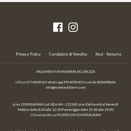
Privacy Policy
Condizioni di Vendita
Resi - Returns
PAGAMENTI IN MASSIMA SICUREZZA
n.fisso 0714040161 whats app 3914092451 n.verde 800698866
info@mybeautyfarm.com
p.iva 13090360960 cod. REA AN - 212342 orari Dal lunedi al Venerdi
Mattina dalle 8:30 alle 12:30 Pomeriggio dalle 15:00 alle 19:00
Ci trovi anche su FACEBOOK ED INSTAGRAM