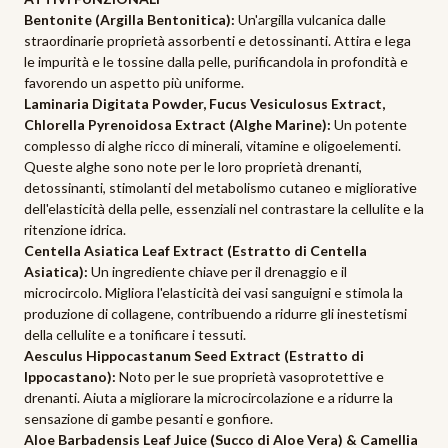
Bentonite (Argilla Bentonitica):
Un'argilla vulcanica dalle
straordinarie proprietà assorbenti e detossinanti. Attira e lega
le impurità e le tossine dalla pelle, purificandola in profondità e
favorendo un aspetto più uniforme.
Laminaria Digitata Powder, Fucus Vesiculosus Extract,
Chlorella Pyrenoidosa Extract (Alghe Marine):
Un potente
complesso di alghe ricco di minerali, vitamine e oligoelementi.
Queste alghe sono note per le loro proprietà drenanti,
detossinanti, stimolanti del metabolismo cutaneo e migliorative
dell'elasticità della pelle, essenziali nel contrastare la cellulite e la
ritenzione idrica.
Centella Asiatica Leaf Extract (Estratto di Centella
Asiatica):
Un ingrediente chiave per il drenaggio e il
microcircolo. Migliora l'elasticità dei vasi sanguigni e stimola la
produzione di collagene, contribuendo a ridurre gli inestetismi
della cellulite e a tonificare i tessuti.
Aesculus Hippocastanum Seed Extract (Estratto di
Ippocastano):
Noto per le sue proprietà vasoprotettive e
drenanti. Aiuta a migliorare la microcircolazione e a ridurre la
sensazione di gambe pesanti e gonfiore.
Aloe Barbadensis Leaf Juice (Succo di Aloe Vera) & Camellia