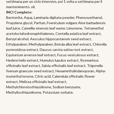
settimana per un ciclo intensivo, poi 1 volta a settimana per il
mantenimento. oil,
INCI Completo:
Bentonite, Aqua, Laminaria digitata powder, Phenoxyethanol,
Propylene glycol, Parfum, Foeniculum vulgare Aloe barbadensis
leaf juice, Camellia sinensis leaf water, Limonene, Tetramethyl
acetyloctahydronaphthalenes, Centella asiatica leaf extract,
Benzyl alcohol, Aesculus hippocastanum seed extract,
Ethylparaben, Methylparaben, Betula alba leaf extract, Chlorella
pyrenoidosa extract, Daucus carota sativa root extract,
Equisetum arvense leaf extract, Fucus vesiculosus extract,
Hedera helix extract, Humulus lupulus extract, Rosmarinus
officinalis leaf extract, Salvia officinalis leaf extract, Trigonella
foenum graecum seed extract, Hexamethylindanopyran, Alpha-
isomethyl ionone, Citric acid, Calendula officinalis flower
extract, Melissa officinalis leaf extract,
Methylchloroisothiazolinone, Sodium benzoate,
Methylisothiazolinone, Potassium sorbate.