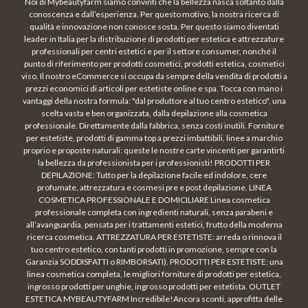
Noi di Mybeautyfarm siamo convinti che la bellezza nasca soltanto dalla
conoscenza e dall’esperienza. Per questo motivo, la nostra ricerca di
qualità e innovazione non conosce sosta. Per questo siamo diventati
leader in Italia per la distribuzione di prodotti per estetica e attrezzature
professionali per centri estetici e per il settore consumer, nonché il
punto di riferimento per prodotti cosmetici, prodotti estetica, cosmetici
viso. Il nostro eCommerce si occupa da sempre della vendita di prodotti a
prezzi economici di articoli per estetiste online e spa. Tocca con mano i
vantaggi della nostra formula: "dal produttore al tuo centro estetico", una
scelta vasta e ben organizzata, dalla depilazione alla cosmetica
professionale. Direttamente dalla fabbrica, senza costi inutili. Forniture
per estetiste, prodotti di gamma top a prezzi imbattibili, linee a marchio
proprio e proposte naturali: queste le nostre carte vincenti per garantirti
la bellezza da professionista per i professionisti! PRODOTTI PER
DEPILAZIONE: Tutto per la depilazione facile ed indolore, cere
profumate, attrezzatura e cosmesi pre e post depilazione. LINEA
COSMETICA PROFESSIONALE E DOMICILIARE Linea cosmetica
professionale completa con ingredienti naturali, senza parabeni e
all’avanguardia, pensata per i trattamenti estetici, frutto della moderna
ricerca cosmetica. ATTREZZATURA PER ESTETISTE: arreda o rinnova il
tuo centro estetico, con tanti prodotti in promozione, sempre con la
Garanzia SODDISFATTI o RIMBORSATI). PRODOTTI PER ESTETISTE: una
linea cosmetica completa, le migliori forniture di prodotti per estetica,
ingrosso prodotti per unghie, ingrosso prodotti per estetista. OUTLET
ESTETICA MYBEAUTYFARM Incredibile!Ancora sconti, approfitta delle