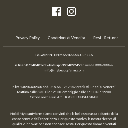
Privacy Policy
Condizioni di Vendita
Resi - Returns
PAGAMENTI IN MASSIMA SICUREZZA
n.fisso 0714040161 whats app 3914092451 n.verde 800698866
info@mybeautyfarm.com
p.iva 13090360960 cod. REA AN - 212342 orari Dal lunedi al Venerdi
Mattina dalle 8:30 alle 12:30 Pomeriggio dalle 15:00 alle 19:00
Ci trovi anche su FACEBOOK ED INSTAGRAM
Noi di Mybeautyfarm siamo convinti che la bellezza nasca soltanto dalla
conoscenza e dall’esperienza. Per questo motivo, la nostra ricerca di
qualità e innovazione non conosce sosta. Per questo siamo diventati