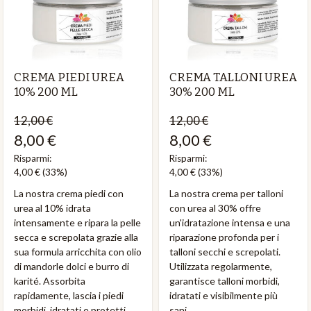
CREMA PIEDI UREA
CREMA TALLONI UREA
10% 200 ML
30% 200 ML
12,00 €
12,00 €
8,00 €
8,00 €
Risparmi:
Risparmi:
4,00 €
(33%)
4,00 €
(33%)
La nostra crema piedi con
La nostra crema per talloni
urea al 10% idrata
con urea al 30% offre
intensamente e ripara la pelle
un'idratazione intensa e una
secca e screpolata grazie alla
riparazione profonda per i
sua formula arricchita con olio
talloni secchi e screpolati.
di mandorle dolci e burro di
Utilizzata regolarmente,
karité. Assorbita
garantisce talloni morbidi,
rapidamente, lascia i piedi
idratati e visibilmente più
morbidi, idratati e protetti.
sani.