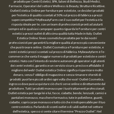
prodotto per Centri Estetici, SPA, Saloni di Bellezza, Studi Medici,
Farmacie, Operatori del settore Wellness & Beauty, Strutture Ricettive.
Outlet Estetica Online per forniture per estetiste, se desideri prodotti
per l'estetica di qualità scontati al 50% sul prezzo di fabbrica a prezzi
supercompetitivi? MyBeautyFarm con il suo outlet per l'estetica è la
risposta ideale per te, con un team di professionisti pronti ad aiutarti
sempre ed in qualsiasi campoper quanto riguarda le Forniture per centri
estetici a prezzi outlet di altissima qualità tutta Made in Italy. Outlet
Estetica Online: linee cosmetiche prodotte per te dai nostri
professionisti per garantirti la migliore qualità al prezzo più conveniente
che puoi trovare online. Outlet Cosmetica e Forniture per estetiste, e
centri estetici prezzi scontati sul prezzo di fabbrica. Mybeautyfarm è l’e-
commerce che vanta il maggior numero di prodotti per estetiste e centri
estetici. Nato con l’intento di rendere autonomi gli operatori e gli utenti
dei centri estetici, garantisce un servizio sicuro, preciso e affidabile: il
migliore del web! Outlet estetica Online significa risparmiare molto
denaro, senza l' obbligo di magazzino e senza rimanere sforniti di
prodotti: puoi fare piccoli ordini ogni volta che vuoi! Outlet Cosmetica,
ingrosso dove puoi acquistare ciò che ti serve online e direttamente dal
produttore. Tutti i prodotti monouso per i tuoi trattamenti professionali.
Outlet estetica per tanga lei e lui, fasce, ciabatte, bende, lenzuoli, camici e
pantaloni monouso, maschere formaviso, tute in polietilene, guanti,
ciabatte, copriscarpe monouso e tutto ciò che è indispensabile per il tuo
centro estetico. Parlando di sconti outlet o di saldi outlet nel settore
dell'estetica, spesso si sente citare il termine “Prezzo Outlet“. Nel