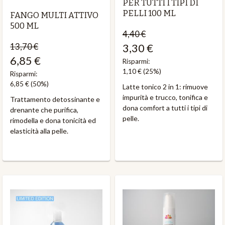
PER TUTTI I TIPI DI
PELLI 100 ML
FANGO MULTI ATTIVO
500 ML
4,40 €
13,70 €
3,30 €
6,85 €
Risparmi:
1,10 €
(25%)
Risparmi:
6,85 €
(50%)
Latte tonico 2 in 1: rimuove
impurità e trucco, tonifica e
Trattamento detossinante e
dona comfort a tutti i tipi di
drenante che purifica,
pelle.
rimodella e dona tonicità ed
elasticità alla pelle.