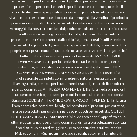
leader in Italia per la distribuzione di prodotti per estetica e attrezzature
professionali per centri estetici e per il settore consumer, nonché il
punto di riferimento per prodotti cosmetici, prodotti estetica, cosmetici
viso. Il nostro eCommerce si occupa da sempre della vendita di prodotti a
prezzi economici di articoli per estetiste online e spa. Tocca con mano i
vantaggi della nostra formula: "dal produttore al tuo centro estetico", una
scelta vasta e ben organizzata, dalla depilazione alla cosmetica
professionale. Direttamente dalla fabbrica, senza costi inutili. Forniture
per estetiste, prodotti di gamma top a prezzi imbattibili, linee a marchio
proprio e proposte naturali: queste le nostre carte vincenti per garantirti
la bellezza da professionista per i professionisti! PRODOTTI PER
DEPILAZIONE: Tutto per la depilazione facile ed indolore, cere
profumate, attrezzatura e cosmesi pre e post depilazione. LINEA
COSMETICA PROFESSIONALE E DOMICILIARE Linea cosmetica
professionale completa con ingredienti naturali, senza parabeni e
all’avanguardia, pensata per i trattamenti estetici, frutto della moderna
ricerca cosmetica. ATTREZZATURA PER ESTETISTE: arreda o rinnova il
tuo centro estetico, con tanti prodotti in promozione, sempre con la
Garanzia SODDISFATTI o RIMBORSATI). PRODOTTI PER ESTETISTE: una
linea cosmetica completa, le migliori forniture di prodotti per estetica,
ingrosso prodotti per unghie, ingrosso prodotti per estetista. OUTLET
ESTETICA MYBEAUTYFARM Incredibile!Ancora sconti, approfitta delle
ultime occasioni, troverai tanti cosmetici di nostro produzione scontati
fino al 50% . Non farti sfuggire questa opportunità. Outlet Estetica
MyBeautyFarm - Siamo un ingrosso specializzato nella fornitura di