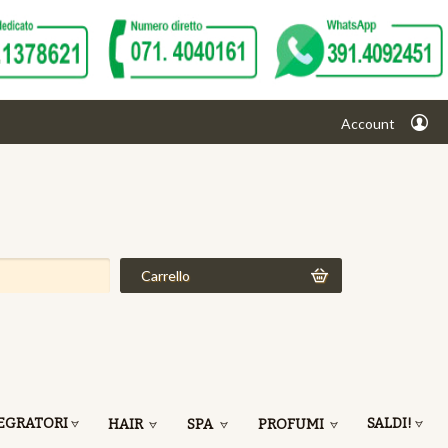
Account
Carrello
EGRATORI
SALDI!
HAIR
SPA
PROFUMI