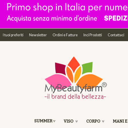
I tuoi preferiti
Newsletter
Ordini e Fatture
Inci Prodotti
Contattaci
SUMMER
VISO
CORPO
MANI E