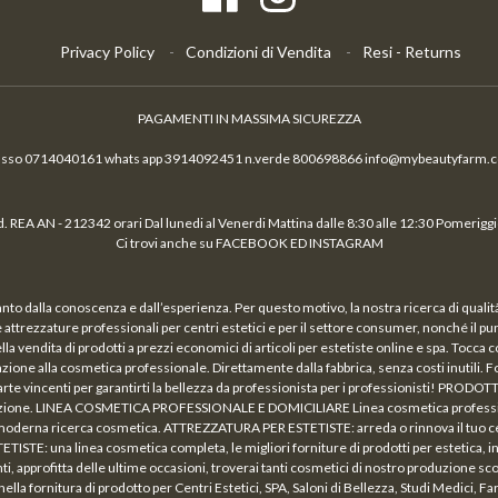
Privacy Policy
Condizioni di Vendita
Resi - Returns
PAGAMENTI IN MASSIMA SICUREZZA
fisso 0714040161 whats app 3914092451 n.verde 800698866 info@mybeautyfarm.
 REA AN - 212342 orari Dal lunedi al Venerdi Mattina dalle 8:30 alle 12:30 Pomeriggio
Ci trovi anche su FACEBOOK ED INSTAGRAM
nto dalla conoscenza e dall’esperienza. Per questo motivo, la nostra ricerca di qual
a e attrezzature professionali per centri estetici e per il settore consumer, nonché il p
vendita di prodotti a prezzi economici di articoli per estetiste online e spa. Tocca c
azione alla cosmetica professionale. Direttamente dalla fabbrica, senza costi inutili. Fo
arte vincenti per garantirti la bellezza da professionista per i professionisti! PRODOT
lazione. LINEA COSMETICA PROFESSIONALE E DOMICILIARE Linea cosmetica profession
lla moderna ricerca cosmetica. ATTREZZATURA PER ESTETISTE: arreda o rinnova il tuo c
: una linea cosmetica completa, le migliori forniture di prodotti per estetica, ing
ofitta delle ultime occasioni, troverai tanti cosmetici di nostro produzione scontat
la fornitura di prodotto per Centri Estetici, SPA, Saloni di Bellezza, Studi Medici, 