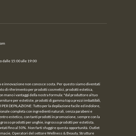
com
 dalle 15:00 alle 19:00
ità e innovazione non conosce sosta. Per questo siamo diventati
unto di riferimento per prodotti cosmetici, prodotti estetica,
on mano i vantaggi della nostra formula: "dal produttore al tuo
rniture per estetiste, prodotti di gamma top a prezzi imbattibili,
TI PER DEPILAZIONE: Tutto per la depilazione facile ed indolore,
ale completa con ingredienti naturali, senza parabeni e
entro estetico, con tanti prodotti in promozione, sempre con la
rosso prodotti per unghie, ingrosso prodotti per estetista.
i fino al 50% . Non farti sfuggire questa opportunità. Outlet
Farmacie, Operatori del settore Wellness & Beauty, Strutture