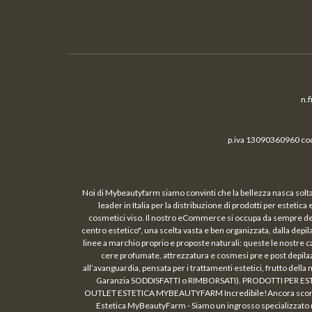
n.
p.iva 13090360960 cod.
Noi di Mybeautyfarm siamo convinti che la bellezza nasca solta
leader in Italia per la distribuzione di prodotti per estetic
cosmetici viso. Il nostro eCommerce si occupa da sempre della 
centro estetico", una scelta vasta e ben organizzata, dalla depil
linee a marchio proprio e proposte naturali: queste le nostre c
cere profumate, attrezzatura e cosmesi pre e post depi
all’avanguardia, pensata per i trattamenti estetici, frutto de
Garanzia SODDISFATTI o RIMBORSATI). PRODOTTI PER ESTETISTE
OUTLET ESTETICA MYBEAUTYFARM Incredibile!Ancora sconti, appr
Estetica MyBeautyFarm - Siamo un ingrosso specializzato nel