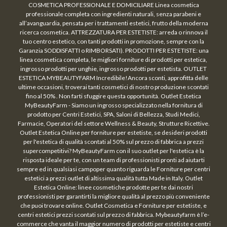
COSMETICA PROFESSIONALE E DOMICILIARE Linea cosmetica
professionale completa con ingredienti naturali, senza parabeni e
all’avanguardia, pensata per i trattamenti estetici, frutto della moderna
ricerca cosmetica. ATTREZZATURA PER ESTETISTE: arreda o rinnova il
tuo centro estetico, con tanti prodotti in promozione, sempre con la
Garanzia SODDISFATTI o RIMBORSATI). PRODOTTI PER ESTETISTE: una
linea cosmetica completa, le migliori forniture di prodotti per estetica,
ingrosso prodotti per unghie, ingrosso prodotti per estetista. OUTLET
ESTETICA MYBEAUTYFARM Incredibile!Ancora sconti, approfitta delle
ultime occasioni, troverai tanti cosmetici di nostro produzione scontati
fino al 50% . Non farti sfuggire questa opportunità. Outlet Estetica
MyBeautyFarm - Siamo un ingrosso specializzato nella fornitura di
prodotto per Centri Estetici, SPA, Saloni di Bellezza, Studi Medici,
Farmacie, Operatori del settore Wellness & Beauty, Strutture Ricettive.
Outlet Estetica Online per forniture per estetiste, se desideri prodotti
per l'estetica di qualità scontati al 50% sul prezzo di fabbrica a prezzi
supercompetitivi? MyBeautyFarm con il suo outlet per l'estetica è la
risposta ideale per te, con un team di professionisti pronti ad aiutarti
sempre ed in qualsiasi campoper quanto riguarda le Forniture per centri
estetici a prezzi outlet di altissima qualità tutta Made in Italy. Outlet
Estetica Online: linee cosmetiche prodotte per te dai nostri
professionisti per garantirti la migliore qualità al prezzo più conveniente
che puoi trovare online. Outlet Cosmetica e Forniture per estetiste, e
centri estetici prezzi scontati sul prezzo di fabbrica. Mybeautyfarm è l’e-
commerce che vanta il maggior numero di prodotti per estetiste e centri