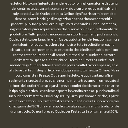
estetici. Nato con l’intento di rendere autonomi gli operatori e gli utenti
dei centri estetici, garantisce un servizio sicuro, preciso e affidabile: il
migliore del web! Outlet estetica Online significa risparmiare molto
denaro, senza l' obbligo di magazzino e senza rimanere sforniti di
prodotti: puoi fare piccoli ordini ogni volta che vuoi! Outlet Cosmetica,
ingrosso dove puoi acquistare ciò che ti serve online e direttamente dal
produttore. Tutti i prodotti monouso per i tuoi trattamenti professionali.
Outlet estetica per tanga lei e lui, fasce, ciabatte, bende, lenzuoli, camici e
pantaloni monouso, maschere formaviso, tute in polietilene, guanti,
ciabatte, copriscarpe monouso e tutto ciò che è indispensabile per il tuo
centro estetico. Parlando di sconti outlet o di saldi outlet nel settore
dell'estetica, spesso si sente citare il termine “Prezzo Outlet“. Nel
mondo degli Outlet Online il termine prezzo outlet ricorre spesso, ed è
alla base dei listini degli articoli venduti presso tutti i negozi Online. Ma in
cosa consiste il Prezzo Outlet per l'estetica e quali vantaggi offre
realmente rispetto al prezzo che normalmente troviamo in un negozio al
di fuori dell’outlet? Per spiegarvi il prezzo outlet dobbiamo prima chiarire
la tipologia di articoli che viene esposta in vendita presso i punti vendita di
un outlet per l'estetica. Noi di MyBeautyFarm, possiamo dire che, a parte
alcune eccezzioni, solitamente il prezzo outlet è in realtà uno sconto pari
o maggiore del 30% che viene applicato sul prezzo di vendita tradizionale
di un articolo. Da noi il prezzo Outlet per l'estetica è solitamente al 50%.
®