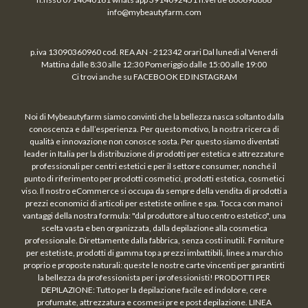
info@mybeautyfarm.com
p.iva 13090360960 cod. REA AN - 212342 orari Dal lunedi al Venerdi
Mattina dalle 8:30 alle 12:30 Pomeriggio dalle 15:00 alle 19:00
Ci trovi anche su FACEBOOK ED INSTAGRAM
Noi di Mybeautyfarm siamo convinti che la bellezza nasca soltanto dalla
conoscenza e dall’esperienza. Per questo motivo, la nostra ricerca di
qualità e innovazione non conosce sosta. Per questo siamo diventati
leader in Italia per la distribuzione di prodotti per estetica e attrezzature
professionali per centri estetici e per il settore consumer, nonché il
punto di riferimento per prodotti cosmetici, prodotti estetica, cosmetici
viso. Il nostro eCommerce si occupa da sempre della vendita di prodotti a
prezzi economici di articoli per estetiste online e spa. Tocca con mano i
vantaggi della nostra formula: "dal produttore al tuo centro estetico", una
scelta vasta e ben organizzata, dalla depilazione alla cosmetica
professionale. Direttamente dalla fabbrica, senza costi inutili. Forniture
per estetiste, prodotti di gamma top a prezzi imbattibili, linee a marchio
proprio e proposte naturali: queste le nostre carte vincenti per garantirti
la bellezza da professionista per i professionisti! PRODOTTI PER
DEPILAZIONE: Tutto per la depilazione facile ed indolore, cere
profumate, attrezzatura e cosmesi pre e post depilazione. LINEA