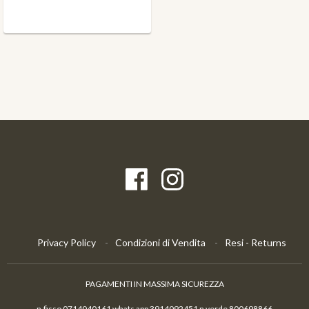
Privacy Policy
Condizioni di Vendita
Resi - Returns
PAGAMENTI IN MASSIMA SICUREZZA
n.fisso 0714040161 whats app 3914092451 n.verde 800698866