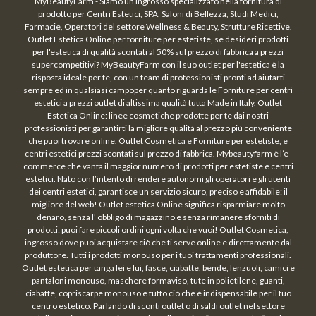
MyBeautyFarm - Siamo un ingrosso specializzato nella fornitura di
prodotto per Centri Estetici, SPA, Saloni di Bellezza, Studi Medici,
Farmacie, Operatori del settore Wellness & Beauty, Strutture Ricettive.
Outlet Estetica Online per forniture per estetiste, se desideri prodotti
per l'estetica di qualità scontati al 50% sul prezzo di fabbrica a prezzi
supercompetitivi? MyBeautyFarm con il suo outlet per l'estetica è la
risposta ideale per te, con un team di professionisti pronti ad aiutarti
sempre ed in qualsiasi campoper quanto riguarda le Forniture per centri
estetici a prezzi outlet di altissima qualità tutta Made in Italy. Outlet
Estetica Online: linee cosmetiche prodotte per te dai nostri
professionisti per garantirti la migliore qualità al prezzo più conveniente
che puoi trovare online. Outlet Cosmetica e Forniture per estetiste, e
centri estetici prezzi scontati sul prezzo di fabbrica. Mybeautyfarm è l’e-
commerce che vanta il maggior numero di prodotti per estetiste e centri
estetici. Nato con l’intento di rendere autonomi gli operatori e gli utenti
dei centri estetici, garantisce un servizio sicuro, preciso e affidabile: il
migliore del web! Outlet estetica Online significa risparmiare molto
denaro, senza l' obbligo di magazzino e senza rimanere sforniti di
prodotti: puoi fare piccoli ordini ogni volta che vuoi! Outlet Cosmetica,
ingrosso dove puoi acquistare ciò che ti serve online e direttamente dal
produttore. Tutti i prodotti monouso per i tuoi trattamenti professionali.
Outlet estetica per tanga lei e lui, fasce, ciabatte, bende, lenzuoli, camici e
pantaloni monouso, maschere formaviso, tute in polietilene, guanti,
ciabatte, copriscarpe monouso e tutto ciò che è indispensabile per il tuo
centro estetico. Parlando di sconti outlet o di saldi outlet nel settore