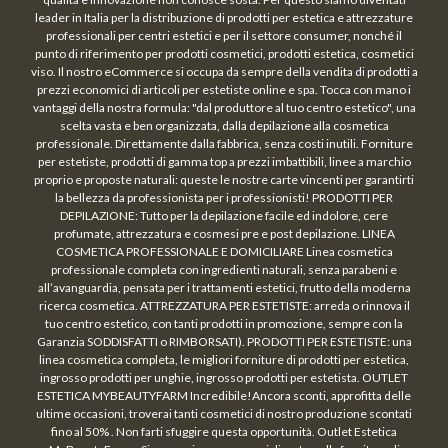
leader in Italia per la distribuzione di prodotti per estetica e attrezzature
professionali per centri estetici e per il settore consumer, nonché il
punto di riferimento per prodotti cosmetici, prodotti estetica, cosmetici
viso. Il nostro eCommerce si occupa da sempre della vendita di prodotti a
prezzi economici di articoli per estetiste online e spa. Tocca con mano i
vantaggi della nostra formula: "dal produttore al tuo centro estetico", una
scelta vasta e ben organizzata, dalla depilazione alla cosmetica
professionale. Direttamente dalla fabbrica, senza costi inutili. Forniture
per estetiste, prodotti di gamma top a prezzi imbattibili, linee a marchio
proprio e proposte naturali: queste le nostre carte vincenti per garantirti
la bellezza da professionista per i professionisti! PRODOTTI PER
DEPILAZIONE: Tutto per la depilazione facile ed indolore, cere
profumate, attrezzatura e cosmesi pre e post depilazione. LINEA
COSMETICA PROFESSIONALE E DOMICILIARE Linea cosmetica
professionale completa con ingredienti naturali, senza parabeni e
all’avanguardia, pensata per i trattamenti estetici, frutto della moderna
ricerca cosmetica. ATTREZZATURA PER ESTETISTE: arreda o rinnova il
tuo centro estetico, con tanti prodotti in promozione, sempre con la
Garanzia SODDISFATTI o RIMBORSATI). PRODOTTI PER ESTETISTE: una
linea cosmetica completa, le migliori forniture di prodotti per estetica,
ingrosso prodotti per unghie, ingrosso prodotti per estetista. OUTLET
ESTETICA MYBEAUTYFARM Incredibile!Ancora sconti, approfitta delle
ultime occasioni, troverai tanti cosmetici di nostro produzione scontati
fino al 50% . Non farti sfuggire questa opportunità. Outlet Estetica