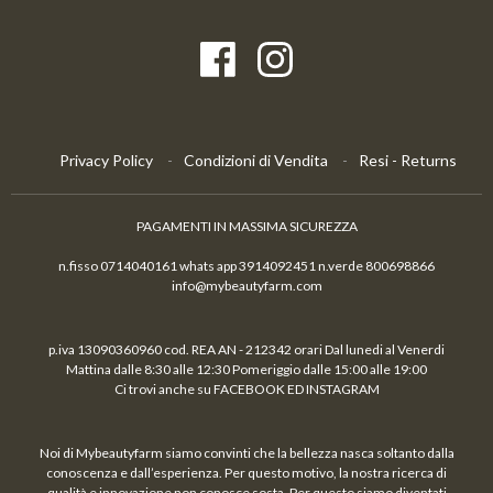
Privacy Policy
Condizioni di Vendita
Resi - Returns
PAGAMENTI IN MASSIMA SICUREZZA
n.fisso 0714040161 whats app 3914092451 n.verde 800698866
info@mybeautyfarm.com
p.iva 13090360960 cod. REA AN - 212342 orari Dal lunedi al Venerdi
Mattina dalle 8:30 alle 12:30 Pomeriggio dalle 15:00 alle 19:00
Ci trovi anche su FACEBOOK ED INSTAGRAM
Noi di Mybeautyfarm siamo convinti che la bellezza nasca soltanto dalla
conoscenza e dall’esperienza. Per questo motivo, la nostra ricerca di
qualità e innovazione non conosce sosta. Per questo siamo diventati