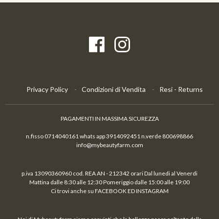
Privacy Policy
Condizioni di Vendita
Resi - Returns
PAGAMENTI IN MASSIMA SICUREZZA
n.fisso 0714040161 whats app 3914092451 n.verde 800698866
info@mybeautyfarm.com
p.iva 13090360960 cod. REA AN - 212342 orari Dal lunedi al Venerdi
Mattina dalle 8:30 alle 12:30 Pomeriggio dalle 15:00 alle 19:00
Ci trovi anche su FACEBOOK ED INSTAGRAM