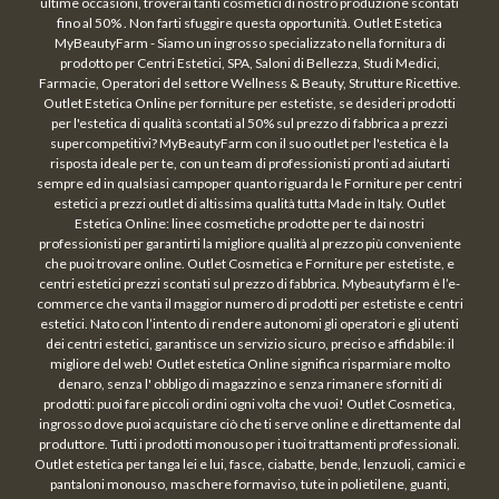
ultime occasioni, troverai tanti cosmetici di nostro produzione scontati
fino al 50% . Non farti sfuggire questa opportunità. Outlet Estetica
MyBeautyFarm - Siamo un ingrosso specializzato nella fornitura di
prodotto per Centri Estetici, SPA, Saloni di Bellezza, Studi Medici,
Farmacie, Operatori del settore Wellness & Beauty, Strutture Ricettive.
Outlet Estetica Online per forniture per estetiste, se desideri prodotti
per l'estetica di qualità scontati al 50% sul prezzo di fabbrica a prezzi
supercompetitivi? MyBeautyFarm con il suo outlet per l'estetica è la
risposta ideale per te, con un team di professionisti pronti ad aiutarti
sempre ed in qualsiasi campoper quanto riguarda le Forniture per centri
estetici a prezzi outlet di altissima qualità tutta Made in Italy. Outlet
Estetica Online: linee cosmetiche prodotte per te dai nostri
professionisti per garantirti la migliore qualità al prezzo più conveniente
che puoi trovare online. Outlet Cosmetica e Forniture per estetiste, e
centri estetici prezzi scontati sul prezzo di fabbrica. Mybeautyfarm è l’e-
commerce che vanta il maggior numero di prodotti per estetiste e centri
estetici. Nato con l’intento di rendere autonomi gli operatori e gli utenti
dei centri estetici, garantisce un servizio sicuro, preciso e affidabile: il
migliore del web! Outlet estetica Online significa risparmiare molto
denaro, senza l' obbligo di magazzino e senza rimanere sforniti di
prodotti: puoi fare piccoli ordini ogni volta che vuoi! Outlet Cosmetica,
ingrosso dove puoi acquistare ciò che ti serve online e direttamente dal
produttore. Tutti i prodotti monouso per i tuoi trattamenti professionali.
Outlet estetica per tanga lei e lui, fasce, ciabatte, bende, lenzuoli, camici e
pantaloni monouso, maschere formaviso, tute in polietilene, guanti,