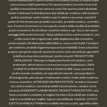
Noi di Mybeautyfarm siamo convinti che la bellezza nasca soltanto dalla
conoscenza e dall’esperienza. Per questo motivo, la nostra ricerca di
qualità e innovazione non conosce sosta. Per questo siamo diventati
leader in Italia per la distribuzione di prodotti per estetica e attrezzature
professionali per centri estetici e per il settore consumer, nonché il
punto di riferimento per prodotti cosmetici, prodotti estetica, cosmetici
viso. Il nostro eCommerce si occupa da sempre della vendita di prodotti a
prezzi economici di articoli per estetiste online e spa. Tocca con mano i
vantaggi della nostra formula: "dal produttore al tuo centro estetico", una
scelta vasta e ben organizzata, dalla depilazione alla cosmetica
professionale. Direttamente dalla fabbrica, senza costi inutili. Forniture
per estetiste, prodotti di gamma top a prezzi imbattibili, linee a marchio
proprio e proposte naturali: queste le nostre carte vincenti per garantirti
la bellezza da professionista per i professionisti! PRODOTTI PER
DEPILAZIONE: Tutto per la depilazione facile ed indolore, cere
profumate, attrezzatura e cosmesi pre e post depilazione. LINEA
COSMETICA PROFESSIONALE E DOMICILIARE Linea cosmetica
professionale completa con ingredienti naturali, senza parabeni e
all’avanguardia, pensata per i trattamenti estetici, frutto della moderna
ricerca cosmetica. ATTREZZATURA PER ESTETISTE: arreda o rinnova il
tuo centro estetico, con tanti prodotti in promozione, sempre con la
Garanzia SODDISFATTI o RIMBORSATI). PRODOTTI PER ESTETISTE: una
linea cosmetica completa, le migliori forniture di prodotti per estetica,
ingrosso prodotti per unghie, ingrosso prodotti per estetista. OUTLET
ESTETICA MYBEAUTYFARM Incredibile!Ancora sconti, approfitta delle