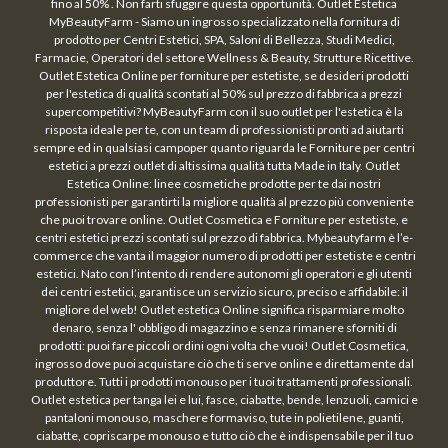
fino al 50% . Non farti sfuggire questa opportunità. Outlet Estetica
MyBeautyFarm - Siamo un ingrosso specializzato nella fornitura di
prodotto per Centri Estetici, SPA, Saloni di Bellezza, Studi Medici,
Farmacie, Operatori del settore Wellness & Beauty, Strutture Ricettive.
Outlet Estetica Online per forniture per estetiste, se desideri prodotti
per l'estetica di qualità scontati al 50% sul prezzo di fabbrica a prezzi
supercompetitivi? MyBeautyFarm con il suo outlet per l'estetica è la
risposta ideale per te, con un team di professionisti pronti ad aiutarti
sempre ed in qualsiasi campoper quanto riguarda le Forniture per centri
estetici a prezzi outlet di altissima qualità tutta Made in Italy. Outlet
Estetica Online: linee cosmetiche prodotte per te dai nostri
professionisti per garantirti la migliore qualità al prezzo più conveniente
che puoi trovare online. Outlet Cosmetica e Forniture per estetiste, e
centri estetici prezzi scontati sul prezzo di fabbrica. Mybeautyfarm è l’e-
commerce che vanta il maggior numero di prodotti per estetiste e centri
estetici. Nato con l’intento di rendere autonomi gli operatori e gli utenti
dei centri estetici, garantisce un servizio sicuro, preciso e affidabile: il
migliore del web! Outlet estetica Online significa risparmiare molto
denaro, senza l' obbligo di magazzino e senza rimanere sforniti di
prodotti: puoi fare piccoli ordini ogni volta che vuoi! Outlet Cosmetica,
ingrosso dove puoi acquistare ciò che ti serve online e direttamente dal
produttore. Tutti i prodotti monouso per i tuoi trattamenti professionali.
Outlet estetica per tanga lei e lui, fasce, ciabatte, bende, lenzuoli, camici e
pantaloni monouso, maschere formaviso, tute in polietilene, guanti,
ciabatte, copriscarpe monouso e tutto ciò che è indispensabile per il tuo