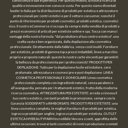
conoscenza e dall’esperienza. Per questo motivo, la nostra ricerca di
qualità e innovazione non conosce sosta. Per questo siamo diventati
leader in Italia per la distribuzione di prodotti per estetica e attrezzature
professionali per centri estetici e per il settore consumer, nonché il
punto di riferimento per prodotti cosmetici, prodotti estetica, cosmetici
viso. Il nostro eCommerce si occupa da sempre della vendita di prodotti a
prezzi economici di articoli per estetiste online e spa. Tocca con mano i
vantaggi della nostra formula: "dal produttore al tuo centro estetico", una
scelta vasta e ben organizzata, dalla depilazione alla cosmetica
professionale. Direttamente dalla fabbrica, senza costi inutili. Forniture
per estetiste, prodotti di gamma top a prezzi imbattibili, linee a marchio
proprio e proposte naturali: queste le nostre carte vincenti per garantirti
la bellezza da professionista per i professionisti! PRODOTTI PER
DEPILAZIONE: Tutto per la depilazione facile ed indolore, cere
profumate, attrezzatura e cosmesi pre e post depilazione. LINEA
COSMETICA PROFESSIONALE E DOMICILIARE Linea cosmetica
professionale completa con ingredienti naturali, senza parabeni e
all’avanguardia, pensata per i trattamenti estetici, frutto della moderna
ricerca cosmetica. ATTREZZATURA PER ESTETISTE: arreda o rinnova il
tuo centro estetico, con tanti prodotti in promozione, sempre con la
Garanzia SODDISFATTI o RIMBORSATI). PRODOTTI PER ESTETISTE: una
linea cosmetica completa, le migliori forniture di prodotti per estetica,
ingrosso prodotti per unghie, ingrosso prodotti per estetista. OUTLET
ESTETICA MYBEAUTYFARM Incredibile!Ancora sconti, approfitta delle
ultime occasioni, troverai tanti cosmetici di nostro produzione scontati