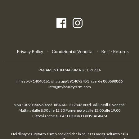
Privacy Policy
Condizioni di Vendita
Resi - Returns
PAGAMENTI IN MASSIMA SICUREZZA
n.fisso 0714040161 whats app 3914092451 n.verde 800698866
info@mybeautyfarm.com
p.iva 13090360960 cod. REA AN - 212342 orari Dal lunedi al Venerdi
Mattina dalle 8:30 alle 12:30 Pomeriggio dalle 15:00 alle 19:00
Ci trovi anche su FACEBOOK ED INSTAGRAM
Noi di Mybeautyfarm siamo convinti che la bellezza nasca soltanto dalla