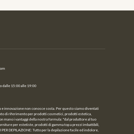
com
 dalle 15:00 alle 19:00
ità e innovazione non conosce sosta. Per questo siamo diventati
unto di riferimento per prodotti cosmetici, prodotti estetica,
on mano i vantaggi della nostra formula: "dal produttore al tuo
rniture per estetiste, prodotti di gamma top a prezzi imbattibili,
TI PER DEPILAZIONE: Tutto per la depilazione facile ed indolore,