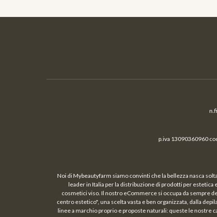
n.
p.iva 13090360960 cod.
Noi di Mybeautyfarm siamo convinti che la bellezza nasca solta
leader in Italia per la distribuzione di prodotti per estetic
cosmetici viso. Il nostro eCommerce si occupa da sempre della 
centro estetico", una scelta vasta e ben organizzata, dalla depil
linee a marchio proprio e proposte naturali: queste le nostre c