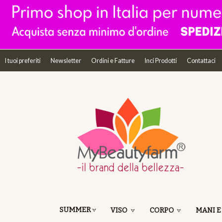
I tuoi preferiti
Newsletter
Ordini e Fatture
Inci Prodotti
Contattaci
SUMMER
VISO
CORPO
MANI E