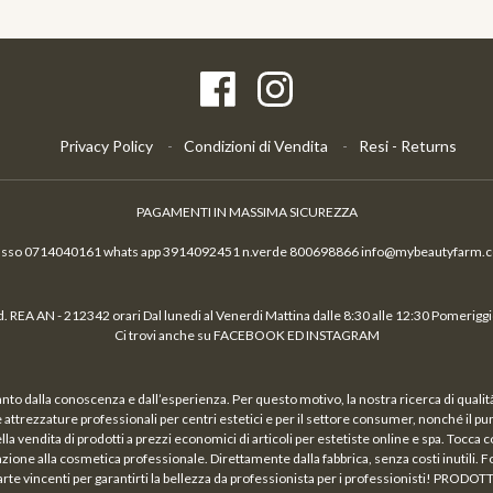
Privacy Policy
Condizioni di Vendita
Resi - Returns
PAGAMENTI IN MASSIMA SICUREZZA
fisso 0714040161 whats app 3914092451 n.verde 800698866 info@mybeautyfarm.
 REA AN - 212342 orari Dal lunedi al Venerdi Mattina dalle 8:30 alle 12:30 Pomeriggio
Ci trovi anche su FACEBOOK ED INSTAGRAM
nto dalla conoscenza e dall’esperienza. Per questo motivo, la nostra ricerca di qual
a e attrezzature professionali per centri estetici e per il settore consumer, nonché il p
vendita di prodotti a prezzi economici di articoli per estetiste online e spa. Tocca c
azione alla cosmetica professionale. Direttamente dalla fabbrica, senza costi inutili. Fo
arte vincenti per garantirti la bellezza da professionista per i professionisti! PRODOT