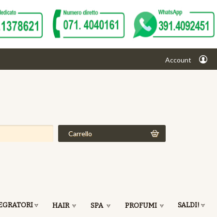
Account
Carrello
EGRATORI
SALDI!
HAIR
SPA
PROFUMI