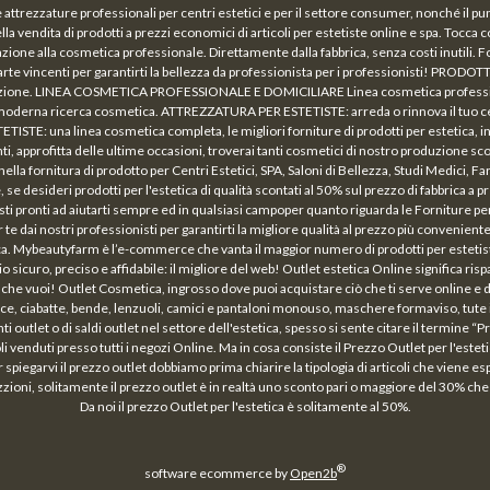
a e attrezzature professionali per centri estetici e per il settore consumer, nonché il p
vendita di prodotti a prezzi economici di articoli per estetiste online e spa. Tocca c
azione alla cosmetica professionale. Direttamente dalla fabbrica, senza costi inutili. Fo
arte vincenti per garantirti la bellezza da professionista per i professionisti! PRODOT
lazione. LINEA COSMETICA PROFESSIONALE E DOMICILIARE Linea cosmetica profession
lla moderna ricerca cosmetica. ATTREZZATURA PER ESTETISTE: arreda o rinnova il tuo c
: una linea cosmetica completa, le migliori forniture di prodotti per estetica, ing
ofitta delle ultime occasioni, troverai tanti cosmetici di nostro produzione scontat
la fornitura di prodotto per Centri Estetici, SPA, Saloni di Bellezza, Studi Medici, 
, se desideri prodotti per l'estetica di qualità scontati al 50% sul prezzo di fabbrica
isti pronti ad aiutarti sempre ed in qualsiasi campoper quanto riguarda le Forniture per 
 te dai nostri professionisti per garantirti la migliore qualità al prezzo più convenie
brica. Mybeautyfarm è l’e-commerce che vanta il maggior numero di prodotti per estetist
izio sicuro, preciso e affidabile: il migliore del web! Outlet estetica Online significa 
lta che vuoi! Outlet Cosmetica, ingrosso dove puoi acquistare ciò che ti serve online e 
fasce, ciabatte, bende, lenzuoli, camici e pantaloni monouso, maschere formaviso, tute 
nti outlet o di saldi outlet nel settore dell'estetica, spesso si sente citare il termine
icoli venduti presso tutti i negozi Online. Ma in cosa consiste il Prezzo Outlet per l'este
piegarvi il prezzo outlet dobbiamo prima chiarire la tipologia di articoli che viene espo
ni, solitamente il prezzo outlet è in realtà uno sconto pari o maggiore del 30% che vi
Da noi il prezzo Outlet per l'estetica è solitamente al 50%.
®
software ecommerce by
Open2b