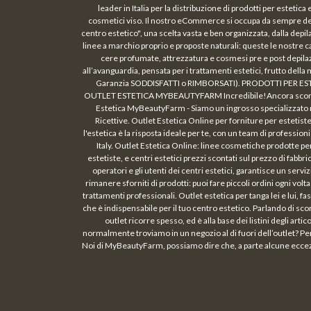
leader in Italia per la distribuzione di prodotti per estetic
cosmetici viso. Il nostro eCommerce si occupa da sempre della 
centro estetico", una scelta vasta e ben organizzata, dalla depil
linee a marchio proprio e proposte naturali: queste le nostre c
cere profumate, attrezzatura e cosmesi pre e post depi
all’avanguardia, pensata per i trattamenti estetici, frutto de
Garanzia SODDISFATTI o RIMBORSATI). PRODOTTI PER ESTETISTE
OUTLET ESTETICA MYBEAUTYFARM Incredibile!Ancora sconti, appr
Estetica MyBeautyFarm - Siamo un ingrosso specializzato nel
Ricettive. Outlet Estetica Online per forniture per estetiste
l'estetica è la risposta ideale per te, con un team di profession
Italy. Outlet Estetica Online: linee cosmetiche prodotte per
estetiste, e centri estetici prezzi scontati sul prezzo di fab
operatori e gli utenti dei centri estetici, garantisce un serv
rimanere sforniti di prodotti: puoi fare piccoli ordini ogni vo
trattamenti professionali. Outlet estetica per tanga lei e lui, 
che è indispensabile per il tuo centro estetico. Parlando di sco
outlet ricorre spesso, ed è alla base dei listini degli art
normalmente troviamo in un negozio al di fuori dell’outlet? Per s
Noi di MyBeautyFarm, possiamo dire che, a parte alcune eccezzio