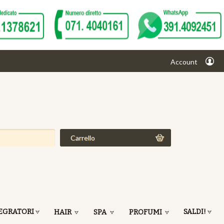
Account
Carrello
EGRATORI
SALDI!
HAIR
SPA
PROFUMI