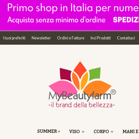
I tuoi preferiti
Newsletter
Ordini e Fatture
Inci Prodotti
Contattaci
SUMMER
VISO
CORPO
MANI E