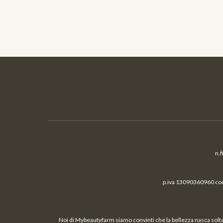
n.
p.iva 13090360960 cod.
Noi di Mybeautyfarm siamo convinti che la bellezza nasca solta