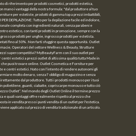
unto di riferimento per prodotti cosmetici, prodotti estetica,
on mano i vantaggi della nostra formula: "dal produttore al tuo
rniture per estetiste, prodotti di gamma top a prezzi imbattibili,
TI PER DEPILAZIONE: Tutto per la depilazione facile ed indolore,
ale completa con ingredienti naturali, senza parabeni e
entro estetico, con tanti prodotti in promozione, sempre con la
rosso prodotti per unghie, ingrosso prodotti per estetista.
i fino al 50% . Non farti sfuggire questa opportunità. Outlet
Farmacie, Operatori del settore Wellness & Beauty, Strutture
 a prezzi supercompetitivi? MyBeautyFarm con il suo outlet per
centri estetici a prezzi outlet di altissima qualità tutta Made in
nte che puoi trovare online. Outlet Cosmetica e Forniture per
e e centri estetici. Nato con l’intento di rendere autonomi gli
risparmiare molto denaro, senza l' obbligo di magazzino e senza
direttamente dal produttore. Tutti i prodotti monouso per i tuoi
in polietilene, guanti, ciabatte, copriscarpe monouso e tutto ciò
 “Prezzo Outlet“. Nel mondo degli Outlet Online il termine prezzo
tica e quali vantaggi offre realmente rispetto al prezzo che
sta in vendita presso i punti vendita di un outlet per l'estetica.
ene applicato sul prezzo di vendita tradizionale di un articolo.