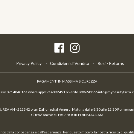
Privacy Policy
Condizioni di Vendita
Resi - Returns
PAGAMENTI IN MASSIMA SICUREZZA
fisso 0714040161 whats app 3914092451 n.verde 800698866 info@mybeautyfarm.
 REA AN - 212342 orari Dal lunedi al Venerdi Mattina dalle 8:30 alle 12:30 Pomeriggio
Ci trovi anche su FACEBOOK ED INSTAGRAM
nto dalla conoscenza e dall’esperienza. Per questo motivo, la nostra ricerca di qual