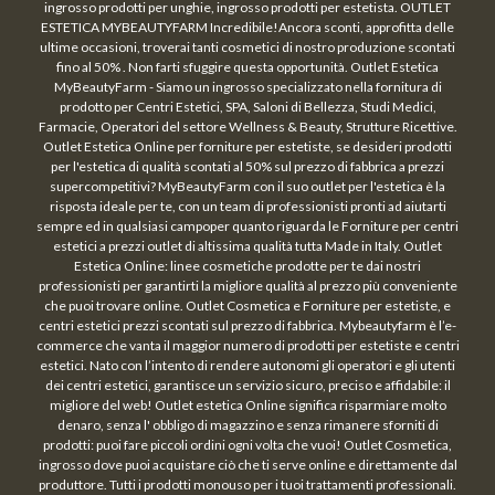
ingrosso prodotti per unghie, ingrosso prodotti per estetista. OUTLET
ESTETICA MYBEAUTYFARM Incredibile!Ancora sconti, approfitta delle
ultime occasioni, troverai tanti cosmetici di nostro produzione scontati
fino al 50% . Non farti sfuggire questa opportunità. Outlet Estetica
MyBeautyFarm - Siamo un ingrosso specializzato nella fornitura di
prodotto per Centri Estetici, SPA, Saloni di Bellezza, Studi Medici,
Farmacie, Operatori del settore Wellness & Beauty, Strutture Ricettive.
Outlet Estetica Online per forniture per estetiste, se desideri prodotti
per l'estetica di qualità scontati al 50% sul prezzo di fabbrica a prezzi
supercompetitivi? MyBeautyFarm con il suo outlet per l'estetica è la
risposta ideale per te, con un team di professionisti pronti ad aiutarti
sempre ed in qualsiasi campoper quanto riguarda le Forniture per centri
estetici a prezzi outlet di altissima qualità tutta Made in Italy. Outlet
Estetica Online: linee cosmetiche prodotte per te dai nostri
professionisti per garantirti la migliore qualità al prezzo più conveniente
che puoi trovare online. Outlet Cosmetica e Forniture per estetiste, e
centri estetici prezzi scontati sul prezzo di fabbrica. Mybeautyfarm è l’e-
commerce che vanta il maggior numero di prodotti per estetiste e centri
estetici. Nato con l’intento di rendere autonomi gli operatori e gli utenti
dei centri estetici, garantisce un servizio sicuro, preciso e affidabile: il
migliore del web! Outlet estetica Online significa risparmiare molto
denaro, senza l' obbligo di magazzino e senza rimanere sforniti di
prodotti: puoi fare piccoli ordini ogni volta che vuoi! Outlet Cosmetica,
ingrosso dove puoi acquistare ciò che ti serve online e direttamente dal
produttore. Tutti i prodotti monouso per i tuoi trattamenti professionali.