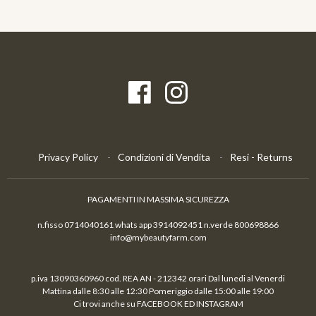
Privacy Policy
Condizioni di Vendita
Resi - Returns
PAGAMENTI IN MASSIMA SICUREZZA
n.fisso 0714040161 whats app 3914092451 n.verde 800698866
info@mybeautyfarm.com
p.iva 13090360960 cod. REA AN - 212342 orari Dal lunedi al Venerdi
Mattina dalle 8:30 alle 12:30 Pomeriggio dalle 15:00 alle 19:00
Ci trovi anche su FACEBOOK ED INSTAGRAM