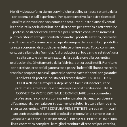
Noi di Mybeautyfarm siamo convinti che la bellezza nasca soltanto dalla
conoscenza e dall’esperienza. Per questo motivo, la nostra ricerca di
qualità e innovazione non conosce sosta. Per questo siamo diventati
leader in Italia per la distribuzione di prodotti per estetica e attrezzature
professionali per centri estetici e per il settore consumer, nonché il
punto di riferimento per prodotti cosmetici, prodotti estetica, cosmetici
viso. Il nostro eCommerce si occupa da sempre della vendita di prodotti a
prezzi economici di articoli per estetiste online e spa. Tocca con mano i
vantaggi della nostra formula: "dal produttore al tuo centro estetico", una
scelta vasta e ben organizzata, dalla depilazione alla cosmetica
professionale. Direttamente dalla fabbrica, senza costi inutili. Forniture
per estetiste, prodotti di gamma top a prezzi imbattibili, linee a marchio
proprio e proposte naturali: queste le nostre carte vincenti per garantirti
la bellezza da professionista per i professionisti! PRODOTTI PER
DEPILAZIONE: Tutto per la depilazione facile ed indolore, cere
profumate, attrezzatura e cosmesi pre e post depilazione. LINEA
COSMETICA PROFESSIONALE E DOMICILIARE Linea cosmetica
professionale completa con ingredienti naturali, senza parabeni e
all’avanguardia, pensata per i trattamenti estetici, frutto della moderna
ricerca cosmetica. ATTREZZATURA PER ESTETISTE: arreda o rinnova il
tuo centro estetico, con tanti prodotti in promozione, sempre con la
Garanzia SODDISFATTI o RIMBORSATI). PRODOTTI PER ESTETISTE: una
linea cosmetica completa, le migliori forniture di prodotti per estetica,