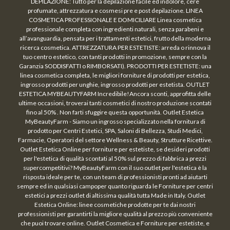
DEPILAZIONE: Tutto per la depilazione facile ed indolore, cere
profumate, attrezzatura e cosmesi pre e post depilazione. LINEA
COSMETICA PROFESSIONALE E DOMICILIARE Linea cosmetica
professionale completa con ingredienti naturali, senza parabeni e
all’avanguardia, pensata per i trattamenti estetici, frutto della moderna
ricerca cosmetica. ATTREZZATURA PER ESTETISTE: arreda o rinnova il
tuo centro estetico, con tanti prodotti in promozione, sempre con la
Garanzia SODDISFATTI o RIMBORSATI). PRODOTTI PER ESTETISTE: una
linea cosmetica completa, le migliori forniture di prodotti per estetica,
ingrosso prodotti per unghie, ingrosso prodotti per estetista. OUTLET
ESTETICA MYBEAUTYFARM Incredibile!Ancora sconti, approfitta delle
ultime occasioni, troverai tanti cosmetici di nostro produzione scontati
fino al 50% . Non farti sfuggire questa opportunità. Outlet Estetica
MyBeautyFarm - Siamo un ingrosso specializzato nella fornitura di
prodotto per Centri Estetici, SPA, Saloni di Bellezza, Studi Medici,
Farmacie, Operatori del settore Wellness & Beauty, Strutture Ricettive.
Outlet Estetica Online per forniture per estetiste, se desideri prodotti
per l'estetica di qualità scontati al 50% sul prezzo di fabbrica a prezzi
supercompetitivi? MyBeautyFarm con il suo outlet per l'estetica è la
risposta ideale per te, con un team di professionisti pronti ad aiutarti
sempre ed in qualsiasi campoper quanto riguarda le Forniture per centri
estetici a prezzi outlet di altissima qualità tutta Made in Italy. Outlet
Estetica Online: linee cosmetiche prodotte per te dai nostri
professionisti per garantirti la migliore qualità al prezzo più conveniente
che puoi trovare online. Outlet Cosmetica e Forniture per estetiste, e