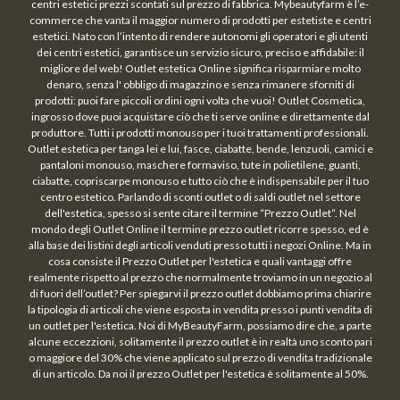
centri estetici prezzi scontati sul prezzo di fabbrica. Mybeautyfarm è l’e-
commerce che vanta il maggior numero di prodotti per estetiste e centri
estetici. Nato con l’intento di rendere autonomi gli operatori e gli utenti
dei centri estetici, garantisce un servizio sicuro, preciso e affidabile: il
migliore del web! Outlet estetica Online significa risparmiare molto
denaro, senza l' obbligo di magazzino e senza rimanere sforniti di
prodotti: puoi fare piccoli ordini ogni volta che vuoi! Outlet Cosmetica,
ingrosso dove puoi acquistare ciò che ti serve online e direttamente dal
produttore. Tutti i prodotti monouso per i tuoi trattamenti professionali.
Outlet estetica per tanga lei e lui, fasce, ciabatte, bende, lenzuoli, camici e
pantaloni monouso, maschere formaviso, tute in polietilene, guanti,
ciabatte, copriscarpe monouso e tutto ciò che è indispensabile per il tuo
centro estetico. Parlando di sconti outlet o di saldi outlet nel settore
dell'estetica, spesso si sente citare il termine “Prezzo Outlet“. Nel
mondo degli Outlet Online il termine prezzo outlet ricorre spesso, ed è
alla base dei listini degli articoli venduti presso tutti i negozi Online. Ma in
cosa consiste il Prezzo Outlet per l'estetica e quali vantaggi offre
realmente rispetto al prezzo che normalmente troviamo in un negozio al
di fuori dell’outlet? Per spiegarvi il prezzo outlet dobbiamo prima chiarire
la tipologia di articoli che viene esposta in vendita presso i punti vendita di
un outlet per l'estetica. Noi di MyBeautyFarm, possiamo dire che, a parte
alcune eccezzioni, solitamente il prezzo outlet è in realtà uno sconto pari
o maggiore del 30% che viene applicato sul prezzo di vendita tradizionale
di un articolo. Da noi il prezzo Outlet per l'estetica è solitamente al 50%.