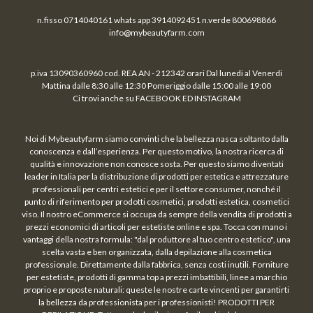
n.fisso 0714040161 whats app 3914092451 n.verde 800698866
info@mybeautyfarm.com
p.iva 13090360960 cod. REA AN - 212342 orari Dal lunedi al Venerdi
Mattina dalle 8:30 alle 12:30 Pomeriggio dalle 15:00 alle 19:00
Ci trovi anche su FACEBOOK ED INSTAGRAM
Noi di Mybeautyfarm siamo convinti che la bellezza nasca soltanto dalla
conoscenza e dall’esperienza. Per questo motivo, la nostra ricerca di
qualità e innovazione non conosce sosta. Per questo siamo diventati
leader in Italia per la distribuzione di prodotti per estetica e attrezzature
professionali per centri estetici e per il settore consumer, nonché il
punto di riferimento per prodotti cosmetici, prodotti estetica, cosmetici
viso. Il nostro eCommerce si occupa da sempre della vendita di prodotti a
prezzi economici di articoli per estetiste online e spa. Tocca con mano i
vantaggi della nostra formula: "dal produttore al tuo centro estetico", una
scelta vasta e ben organizzata, dalla depilazione alla cosmetica
professionale. Direttamente dalla fabbrica, senza costi inutili. Forniture
per estetiste, prodotti di gamma top a prezzi imbattibili, linee a marchio
proprio e proposte naturali: queste le nostre carte vincenti per garantirti
la bellezza da professionista per i professionisti! PRODOTTI PER